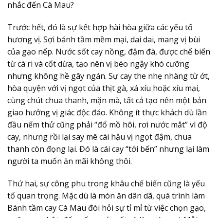
nhắc đến Cà Mau?
Trước hết, đó là sự
kết hợp hài hòa giữa các yếu tố
hương vị
. Sợi bánh tầm mềm mại, dai dai, mang vị bùi
của gạo nếp. Nước sốt cay nồng, đậm đà, được chế biến
từ cà ri và cốt dừa, tạo nên vị béo ngậy khó cưỡng
nhưng không hề gây ngán. Sự cay the nhẹ nhàng từ ớt,
hòa quyện với vị ngọt của thịt gà, xá xíu hoặc xíu mại,
cùng chút chua thanh, mặn mà, tất cả tạo nên một bản
giao hưởng vị giác độc đáo. Không ít thực khách dù lần
đầu nếm thử cũng phải “đổ mồ hôi, rơi nước mắt” vì độ
cay, nhưng rồi lại say mê cái hậu vị ngọt đậm, chua
thanh còn đọng lại. Đó là cái cay “tới bến” nhưng lại làm
người ta muốn ăn mãi không thôi.
Thứ hai,
sự công phu trong khâu chế biến
cũng là yếu
tố quan trọng. Mặc dù là món ăn dân dã, quá trình làm
Bánh tầm cay Cà Mau đòi hỏi sự tỉ mỉ từ việc chọn gạo,