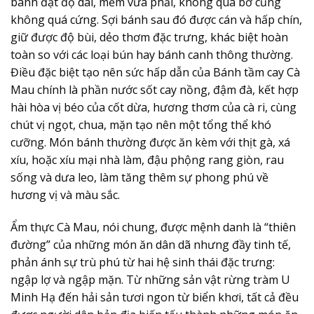
bánh đạt độ dai, mềm vừa phải, không quá bở cũng
không quá cứng. Sợi bánh sau đó được cán và hấp chín,
giữ được độ bùi, dẻo thơm đặc trưng, khác biệt hoàn
toàn so với các loại bún hay bánh canh thông thường.
Điều đặc biệt tạo nên sức hấp dẫn của Bánh tầm cay Cà
Mau chính là phần nước sốt cay nồng, đậm đà, kết hợp
hài hòa vị béo của cốt dừa, hương thơm của cà ri, cùng
chút vị ngọt, chua, mặn tạo nên một tổng thể khó
cưỡng. Món bánh thường được ăn kèm với thịt gà, xá
xíu, hoặc xíu mại nhà làm, đậu phộng rang giòn, rau
sống và dưa leo, làm tăng thêm sự phong phú về
hương vị và màu sắc.
Ẩm thực Cà Mau, nói chung, được mệnh danh là “thiên
đường” của những món ăn dân dã nhưng đầy tinh tế,
phản ánh sự trù phú từ hai hệ sinh thái đặc trưng:
ngập lợ và ngập mặn. Từ những sản vật rừng tràm U
Minh Hạ đến hải sản tươi ngon từ biển khơi, tất cả đều