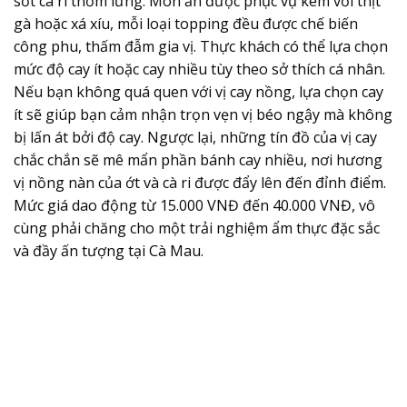
sốt cà ri thơm lừng. Món ăn được phục vụ kèm với thịt
gà hoặc xá xíu, mỗi loại topping đều được chế biến
công phu, thấm đẫm gia vị. Thực khách có thể lựa chọn
mức độ cay ít hoặc cay nhiều tùy theo sở thích cá nhân.
Nếu bạn không quá quen với vị cay nồng, lựa chọn cay
ít sẽ giúp bạn cảm nhận trọn vẹn vị béo ngậy mà không
bị lấn át bởi độ cay. Ngược lại, những tín đồ của vị cay
chắc chắn sẽ mê mẩn phần bánh cay nhiều, nơi hương
vị nồng nàn của ớt và cà ri được đẩy lên đến đỉnh điểm.
Mức giá dao động từ 15.000 VNĐ đến 40.000 VNĐ, vô
cùng phải chăng cho một trải nghiệm ẩm thực đặc sắc
và đầy ấn tượng tại Cà Mau.