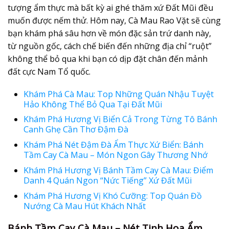
tượng ẩm thực mà bất kỳ ai ghé thăm xứ Đất Mũi đều
muốn được nếm thử. Hôm nay, Cà Mau Rao Vặt sẽ cùng
bạn khám phá sâu hơn về món đặc sản trứ danh này,
từ nguồn gốc, cách chế biến đến những địa chỉ “ruột”
không thể bỏ qua khi bạn có dịp đặt chân đến mảnh
đất cực Nam Tổ quốc.
Khám Phá Cà Mau: Top Những Quán Nhậu Tuyệt
Hảo Không Thể Bỏ Qua Tại Đất Mũi
Khám Phá Hương Vị Biển Cả Trong Từng Tô Bánh
Canh Ghẹ Cần Thơ Đậm Đà
Khám Phá Nét Đậm Đà Ẩm Thực Xứ Biển: Bánh
Tầm Cay Cà Mau – Món Ngon Gây Thương Nhớ
Khám Phá Hương Vị Bánh Tầm Cay Cà Mau: Điểm
Danh 4 Quán Ngon “Nức Tiếng” Xứ Đất Mũi
Khám Phá Hương Vị Khó Cưỡng: Top Quán Đồ
Nướng Cà Mau Hút Khách Nhất
Bánh Tầm Cay Cà Mau – Nét Tinh Hoa Ẩm