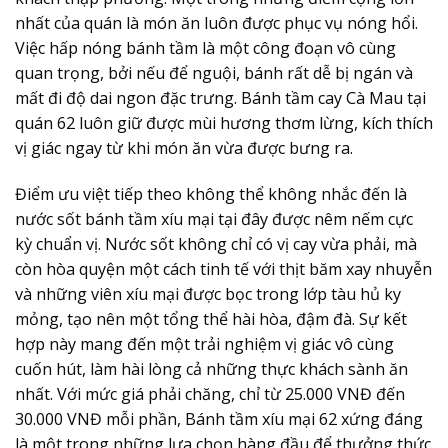
nhất của quán là món ăn luôn được phục vụ nóng hổi.
Việc hấp nóng bánh tầm là một công đoạn vô cùng
quan trọng, bởi nếu để nguội, bánh rất dễ bị ngán và
mất đi độ dai ngon đặc trưng. Bánh tầm cay Cà Mau tại
quán 62 luôn giữ được mùi hương thơm lừng, kích thích
vị giác ngay từ khi món ăn vừa được bưng ra.
Điểm ưu việt tiếp theo không thể không nhắc đến là
nước sốt bánh tầm xíu mại tại đây được nêm nếm cực
kỳ chuẩn vị. Nước sốt không chỉ có vị cay vừa phải, mà
còn hòa quyện một cách tinh tế với thịt băm xay nhuyễn
và những viên xíu mại được bọc trong lớp tàu hủ ky
mỏng, tạo nên một tổng thể hài hòa, đậm đà. Sự kết
hợp này mang đến một trải nghiệm vị giác vô cùng
cuốn hút, làm hài lòng cả những thực khách sành ăn
nhất. Với mức giá phải chăng, chỉ từ 25.000 VNĐ đến
30.000 VNĐ mỗi phần, Bánh tầm xíu mại 62 xứng đáng
là một trong những lựa chọn hàng đầu để thưởng thức