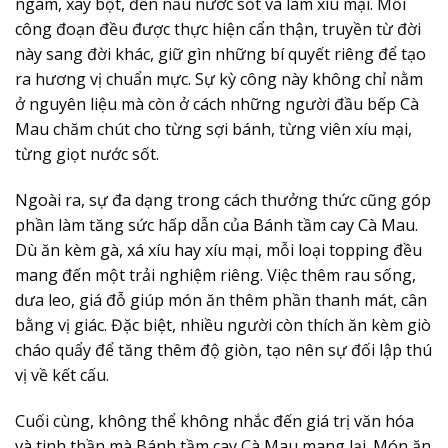
ngâm, xay bột, đến nấu nước sốt và làm xíu mại. Mỗi
công đoạn đều được thực hiện cẩn thận, truyền từ đời
này sang đời khác, giữ gìn những bí quyết riêng để tạo
ra hương vị chuẩn mực. Sự kỳ công này không chỉ nằm
ở nguyên liệu mà còn ở cách những người đầu bếp Cà
Mau chăm chút cho từng sợi bánh, từng viên xíu mại,
từng giọt nước sốt.
Ngoài ra,
sự đa dạng trong cách thưởng thức
cũng góp
phần làm tăng sức hấp dẫn của Bánh tầm cay Cà Mau.
Dù ăn kèm gà, xá xíu hay xíu mại, mỗi loại topping đều
mang đến một trải nghiệm riêng. Việc thêm rau sống,
dưa leo, giá đỗ giúp món ăn thêm phần thanh mát, cân
bằng vị giác. Đặc biệt, nhiều người còn thích ăn kèm giò
cháo quẩy để tăng thêm độ giòn, tạo nên sự đối lập thú
vị về kết cấu.
Cuối cùng, không thể không nhắc đến
giá trị văn hóa
và tinh thần
mà Bánh tầm cay Cà Mau mang lại. Món ăn