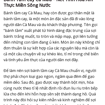
Thực Miền Sông Nước
Bánh tầm cay Cà Mau, hay còn được gọi thân mật là
bánh tằm cay, là một món ăn đặc sản đã đi vào lòng
người dân Cà Mau và du khách thập phương. Tên gọi
“bánh tầm” xuất phát từ hình dáng đặc trưng của sợi
bánh: trắng muốt, to tròn và mập mạp, gợi liên tưởng
đến những con tằm đang ủ kén. Món ăn này không chỉ
đơn thuần là sự kết hợp của các nguyên liệu mà còn là
cả một câu chuyện về sự khéo léo, tỉ mỉ trong chế biến
và tình yêu ẩm thực của người dân nơi đây.
Để làm nên sợi bánh tầm cay Cà Mau chuẩn vị, người
thợ phải chọn loại gạo ngon, ngâm qua đêm để gạo
mềm dẻo. Sau đó, gạo được xay thành bột mịn, hòa
cùng nước theo tỉ lệ nhất định rồi đun liu riu trên bếp
lửa cho đến khi hỗn hợp sền sệt thành dạng hồ. Quá
trình này đòi hỏi sự kiên nhẫn và kinh nghiệm để sợi