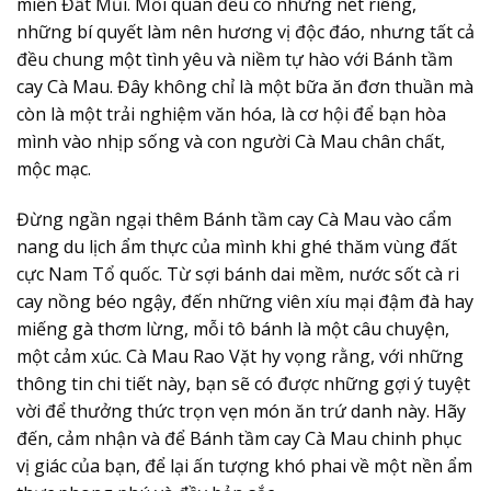
miền Đất Mũi. Mỗi quán đều có những nét riêng,
những bí quyết làm nên hương vị độc đáo, nhưng tất cả
đều chung một tình yêu và niềm tự hào với Bánh tầm
cay Cà Mau. Đây không chỉ là một bữa ăn đơn thuần mà
còn là một trải nghiệm văn hóa, là cơ hội để bạn hòa
mình vào nhịp sống và con người Cà Mau chân chất,
mộc mạc.
Đừng ngần ngại thêm Bánh tầm cay Cà Mau vào cẩm
nang du lịch ẩm thực của mình khi ghé thăm vùng đất
cực Nam Tổ quốc. Từ sợi bánh dai mềm, nước sốt cà ri
cay nồng béo ngậy, đến những viên xíu mại đậm đà hay
miếng gà thơm lừng, mỗi tô bánh là một câu chuyện,
một cảm xúc. Cà Mau Rao Vặt hy vọng rằng, với những
thông tin chi tiết này, bạn sẽ có được những gợi ý tuyệt
vời để thưởng thức trọn vẹn món ăn trứ danh này. Hãy
đến, cảm nhận và để Bánh tầm cay Cà Mau chinh phục
vị giác của bạn, để lại ấn tượng khó phai về một nền ẩm