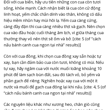
Đối với cua biển, hãy ưu tiên những con cua còn tươi
sống, khỏe mạnh. Cách nhận biết là cua còn cử động
linh hoạt, yếm chắc chắn dính vào thân, không có dấu
hiệu mềm nhũn hay mùi hôi lạ. Yếm cua càng cứng,
càng đầy đặn thì cua càng nhiều thịt và gạch. Nên chọn
cua vào đầu hoặc cuối tháng âm lịch, vì giữa tháng cua
thường thay vỏ nên thịt sẽ ốm và bở. [cite: 5 (of “cách
nấu bánh canh cua ngon tại nhà” results)]
Còn với cua đồng, khi chọn cua đồng xay sẵn hoặc tự
xay, bạn cần đảm bảo cua còn tươi, không có mùi. Nếu
tự xay, hãy ngâm cua với nước muối loãng khoảng 10
phút để làm sạch bùn đất, sau đó tách vỏ, bỏ yếm và
phần gạch để riêng. Nghiền hoặc xay cua với một ít
nước và muối để gạch cua đông lại khi nấu. [cite: 4, 5 (of
“cách nấu bánh canh cua ngon tại nhà” results)]
Các nguyên liệu khác như xương heo, chân giò cũng