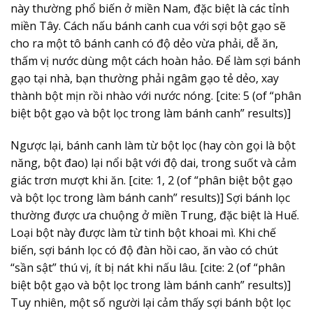
này thường phổ biến ở miền Nam, đặc biệt là các tỉnh
miền Tây. Cách nấu bánh canh cua với sợi bột gạo sẽ
cho ra một tô bánh canh có độ dẻo vừa phải, dễ ăn,
thấm vị nước dùng một cách hoàn hảo. Để làm sợi bánh
gạo tại nhà, bạn thường phải ngâm gạo tẻ dẻo, xay
thành bột mịn rồi nhào với nước nóng. [cite: 5 (of “phân
biệt bột gạo và bột lọc trong làm bánh canh” results)]
Ngược lại, bánh canh làm từ bột lọc (hay còn gọi là bột
năng, bột đao) lại nổi bật với độ dai, trong suốt và cảm
giác trơn mượt khi ăn. [cite: 1, 2 (of “phân biệt bột gạo
và bột lọc trong làm bánh canh” results)] Sợi bánh lọc
thường được ưa chuộng ở miền Trung, đặc biệt là Huế.
Loại bột này được làm từ tinh bột khoai mì. Khi chế
biến, sợi bánh lọc có độ đàn hồi cao, ăn vào có chút
“sần sật” thú vị, ít bị nát khi nấu lâu. [cite: 2 (of “phân
biệt bột gạo và bột lọc trong làm bánh canh” results)]
Tuy nhiên, một số người lại cảm thấy sợi bánh bột lọc