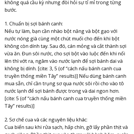
không quá cầu kỳ nhưng đòi hỏi sự tỉ mỉ trong từng
bước.
1. Chuẩn bị sợi bánh canh:
Nếu tự làm, bạn cần nhào bột năng và bột gạo với
nước nóng già cùng một chút muối cho đến khi bột
không còn dính tay. Sau đó, cán mỏng và cắt thành sợi
vừa ăn. Đun sôi nước, cho sợi bột vào luộc đến khi nổi
lên thì vớt ra, ngâm vào nước lạnh để sợi bánh dai và
không bị dính. [cite: 3, 5 (of “cách nấu bánh canh cua
truyền thống miền Tây” results)] Nếu dùng bánh canh
mua sẵn, chỉ cần trụng sơ qua nước sôi rồi cho vào tô
nước lạnh để sợi bánh được trong và dai ngon hơn.
[cite: 5 (of “cách nấu bánh canh cua truyền thống miền
Tây” results)]
2. Sơ chế cua và các nguyên liệu khác:
Cua biển sau khi rửa sạch, hấp chín, gỡ lấy phần thịt và