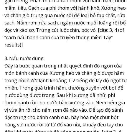
gạch riêng. Phần thịt cua xào thơm với hành băm, nước
mắm, tiêu. Gạch cua phi thơm với hành khô. Xương heo
và chân giò trụng qua nước sôi để loại bỏ tạp chất, rửa
sạch. Nấm rơm rửa sạch, ngâm nước muối loãng rồi bổ
dọc và xào sơ. Trứng cút luộc chín, bóc vỏ. [cite: 3, 4 (of
“cách nấu bánh canh cua truyền thống miền Tây”
results)]
3. Nấu nước dùng:
Đây là bước quan trọng nhất quyết định độ ngon của
món bánh canh cua. Xương heo và chân giò được hầm
trong nồi nước lạnh khoảng 1-2 tiếng để lấy độ ngọt tự
nhiên. Trong quá trình hầm, thường xuyên vớt bọt để
nước dùng được trong. Sau khi xương đã nhừ, phi
thơm hành rồi cho nước hầm xương vào. Nêm nếm gia
vị vừa ăn rồi cho nấm rơm đã xào vào. Để tạo độ sánh
đặc trưng cho bánh canh cua, hãy hòa một chút bột
năng với nước rồi từ từ đổ vào nồi, khuấy đều tay cho
đến khi nước dùng có độ sánh mong muốn. [cite: 3, 4