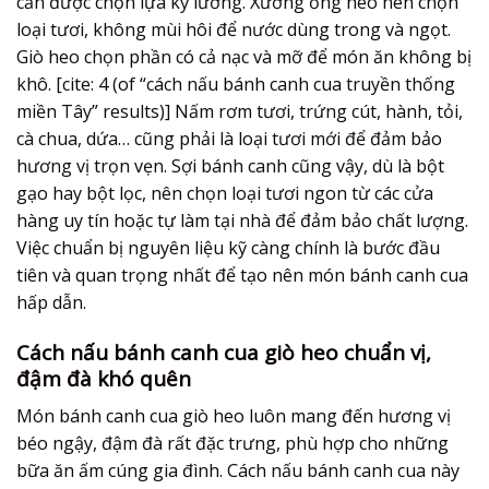
cần được chọn lựa kỹ lưỡng. Xương ống heo nên chọn
loại tươi, không mùi hôi để nước dùng trong và ngọt.
Giò heo chọn phần có cả nạc và mỡ để món ăn không bị
khô. [cite: 4 (of “cách nấu bánh canh cua truyền thống
miền Tây” results)] Nấm rơm tươi, trứng cút, hành, tỏi,
cà chua, dứa… cũng phải là loại tươi mới để đảm bảo
hương vị trọn vẹn. Sợi bánh canh cũng vậy, dù là bột
gạo hay bột lọc, nên chọn loại tươi ngon từ các cửa
hàng uy tín hoặc tự làm tại nhà để đảm bảo chất lượng.
Việc chuẩn bị nguyên liệu kỹ càng chính là bước đầu
tiên và quan trọng nhất để tạo nên món bánh canh cua
hấp dẫn.
Cách nấu bánh canh cua giò heo chuẩn vị,
đậm đà khó quên
Món bánh canh cua giò heo luôn mang đến hương vị
béo ngậy, đậm đà rất đặc trưng, phù hợp cho những
bữa ăn ấm cúng gia đình. Cách nấu bánh canh cua này