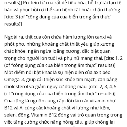
results)] Protein từ cua rất dễ tiêu hóa, hỗ trợ tái tạo tế
bào và phục hồi cơ thể sau bệnh tật hoặc chấn thương.
[cite: 3 (of “công dụng của cua biển trong ẩm thực”
results)]
Ngoài ra, thịt cua còn chứa hàm lượng lớn canxi và
phốt pho, những khoáng chất thiết yếu giúp xương
chắc khỏe, ngăn ngừa loãng xương, đặc biệt quan
trọng cho người lớn tuổi và phụ nữ mang thai. [cite: 1, 2
(of “công dụng của cua biển trong ẩm thực” results)]
Một điểm nổi bật khác là sự hiện diện của axit béo
Omega-3, giúp cải thiện sức khỏe tim mạch, cân bằng
cholesterol và giảm nguy cơ đông máu. [cite: 2, 3, 4, 5
(of “công dụng của cua biển trong ẩm thực” results)]
Cua cũng là nguồn cung cấp dồi dào các vitamin như
B12 và A, cùng các khoáng chất vi lượng như kẽm,
selen, đồng. Vitamin B12 đóng vai trò quan trọng trong
việc tăng cường chức năng hồng cầu, giúp chống lại