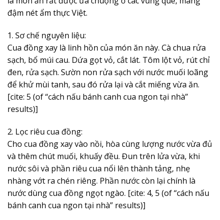
là món ăn rất được ưa chuộng ở các vùng quê, mang
đậm nét ẩm thực Việt.
1. Sơ chế nguyên liệu:
Cua đồng xay là linh hồn của món ăn này. Cà chua rửa
sạch, bổ múi cau. Dứa gọt vỏ, cắt lát. Tôm lột vỏ, rút chỉ
đen, rửa sạch. Sườn non rửa sạch với nước muối loãng
để khử mùi tanh, sau đó rửa lại và cắt miếng vừa ăn.
[cite: 5 (of “cách nấu bánh canh cua ngon tại nhà”
results)]
2. Lọc riêu cua đồng:
Cho cua đồng xay vào nồi, hòa cùng lượng nước vừa đủ
và thêm chút muối, khuấy đều. Đun trên lửa vừa, khi
nước sôi và phần riêu cua nổi lên thành tảng, nhẹ
nhàng vớt ra chén riêng. Phần nước còn lại chính là
nước dùng cua đồng ngọt ngào. [cite: 4, 5 (of “cách nấu
bánh canh cua ngon tại nhà” results)]