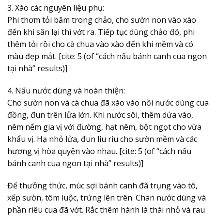
3. Xào các nguyên liệu phụ:
Phi thơm tỏi băm trong chảo, cho sườn non vào xào
đến khi săn lại thì vớt ra. Tiếp tục dùng chảo đó, phi
thêm tỏi rồi cho cà chua vào xào đến khi mềm và có
màu đẹp mắt. [cite: 5 (of “cách nấu bánh canh cua ngon
tại nhà” results)]
4. Nấu nước dùng và hoàn thiện:
Cho sườn non và cà chua đã xào vào nồi nước dùng cua
đồng, đun trên lửa lớn. Khi nước sôi, thêm dứa vào,
nêm nếm gia vị với đường, hạt nêm, bột ngọt cho vừa
khẩu vị. Hạ nhỏ lửa, đun liu riu cho sườn mềm và các
hương vị hòa quyện vào nhau. [cite: 5 (of “cách nấu
bánh canh cua ngon tại nhà” results)]
Để thưởng thức, múc sợi bánh canh đã trụng vào tô,
xếp sườn, tôm luộc, trứng lên trên. Chan nước dùng và
phần riêu cua đã vớt. Rắc thêm hành lá thái nhỏ và rau