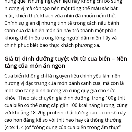
húng quế. Những nguyên liệu này không chỉ bổ sung
hương vị mà còn tạo nên một tổng thể màu sắc bắt
mắt, khiến thực khách vừa nhìn đã muốn nếm thử.
Chính sự giản dị nhưng tinh tế trong cách nấu bánh
canh cua đã khiến món ăn này trở thành một phần
không thể thiếu trong lòng người dân miền Tây và
chinh phục biết bao thực khách phương xa.
Giá trị dinh dưỡng tuyệt vời từ cua biển – Nền
tảng của món ăn ngon
Cua biển không chỉ là nguyên liệu chính yếu làm nên
hương vị đặc trưng của món bánh canh cua, mà còn là
một kho tàng dinh dưỡng vô cùng quý giá cho sức
khỏe. Theo các chuyên gia dinh dưỡng, trong 100g thịt
cua biển có thể cung cấp gần 100 kcal năng lượng, cùng
với khoảng 18-20g protein chất lượng cao – con số này
cao hơn đáng kể so với thịt heo hay cá thông thường.
[cite: 1, 4 (of “công dụng của cua biển trong ẩm thực”