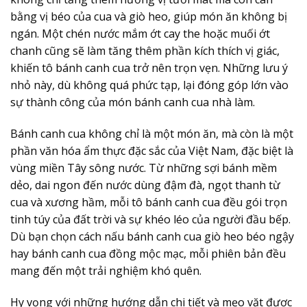
bằng vị béo của cua và giò heo, giúp món ăn không bị
ngán. Một chén nước mắm ớt cay the hoặc muối ớt
chanh cũng sẽ làm tăng thêm phần kích thích vị giác,
khiến tô bánh canh cua trở nên trọn vẹn. Những lưu ý
nhỏ này, dù không quá phức tạp, lại đóng góp lớn vào
sự thành công của món bánh canh cua nhà làm.
Bánh canh cua không chỉ là một món ăn, mà còn là một
phần văn hóa ẩm thực đặc sắc của Việt Nam, đặc biệt là
vùng miền Tây sông nước. Từ những sợi bánh mềm
dẻo, dai ngon đến nước dùng đậm đà, ngọt thanh từ
cua và xương hầm, mỗi tô bánh canh cua đều gói trọn
tinh túy của đất trời và sự khéo léo của người đầu bếp.
Dù bạn chọn cách nấu bánh canh cua giò heo béo ngậy
hay bánh canh cua đồng mộc mạc, mỗi phiên bản đều
mang đến một trải nghiệm khó quên.
Hy vọng với những hướng dẫn chi tiết và mẹo vặt được