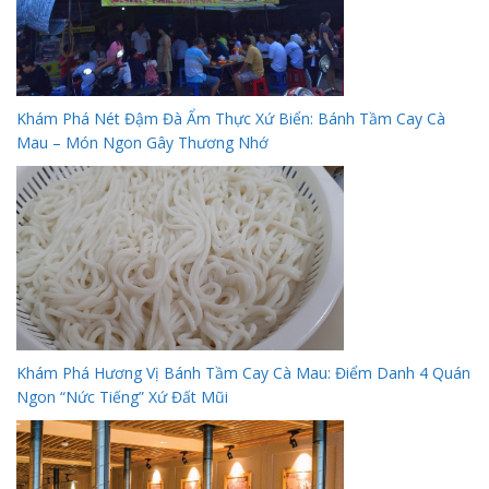
Khám Phá Nét Đậm Đà Ẩm Thực Xứ Biển: Bánh Tầm Cay Cà
Mau – Món Ngon Gây Thương Nhớ
Khám Phá Hương Vị Bánh Tầm Cay Cà Mau: Điểm Danh 4 Quán
Ngon “Nức Tiếng” Xứ Đất Mũi