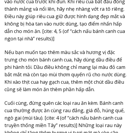
vào nước cua trước khi đun. Khi riêu cua bắt đầu đóng
thành mảng và nổi lên, hãy nhẹ nhàng vớt ra tô riêng.
Điều này giúp riêu cua giữ được hình dạng đẹp mắt và
không bị hòa tan vào nước dùng, tạo điểm nhấn hấp
dẫn cho món ăn. [cite: 4, 5 (of “cách nấu bánh canh cua
ngon tại nhà” results)]
Nếu bạn muốn tạo thêm màu sắc và hương vị đặc
trưng cho món bánh canh cua, hãy dùng dầu điều để
phi hành tỏi. Dầu điều không chỉ mang lại màu đỏ cam
bắt mắt mà còn tạo mùi thơm quyến rũ cho nước dùng.
Khi xào thịt cua hay gạch cua, thêm một chút dầu điều
cũng sẽ làm món ăn thêm phần hấp dẫn.
Cuối cùng, đừng quên các loại rau ăn kèm. Bánh canh
cua thường được ăn cùng rau đắng, giá đỗ, húng quế,
ngò gai (mùi tàu). [cite: 4 (of “cách nấu bánh canh cua
truyền thống miền Tây” results)] Những loại rau này
không chỉ tăng thêm hương vị tươi mát mà còn cân