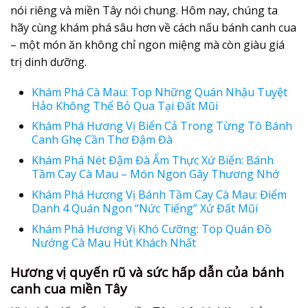
nói riêng và miền Tây nói chung. Hôm nay, chúng ta
hãy cùng khám phá sâu hơn về cách nấu bánh canh cua
– một món ăn không chỉ ngon miệng mà còn giàu giá
trị dinh dưỡng.
Khám Phá Cà Mau: Top Những Quán Nhậu Tuyệt
Hảo Không Thể Bỏ Qua Tại Đất Mũi
Khám Phá Hương Vị Biển Cả Trong Từng Tô Bánh
Canh Ghẹ Cần Thơ Đậm Đà
Khám Phá Nét Đậm Đà Ẩm Thực Xứ Biển: Bánh
Tầm Cay Cà Mau – Món Ngon Gây Thương Nhớ
Khám Phá Hương Vị Bánh Tầm Cay Cà Mau: Điểm
Danh 4 Quán Ngon “Nức Tiếng” Xứ Đất Mũi
Khám Phá Hương Vị Khó Cưỡng: Top Quán Đồ
Nướng Cà Mau Hút Khách Nhất
Hương vị quyến rũ và sức hấp dẫn của bánh
canh cua miền Tây