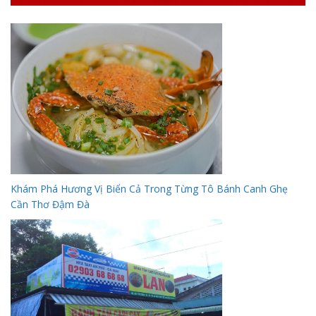
Khám Phá Hương Vị Biển Cả Trong Từng Tô Bánh Canh Ghẹ
Cần Thơ Đậm Đà