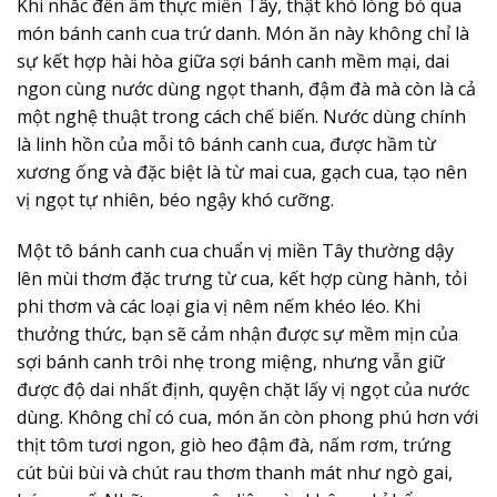
Khi nhắc đến ẩm thực miền Tây, thật khó lòng bỏ qua
món bánh canh cua trứ danh. Món ăn này không chỉ là
sự kết hợp hài hòa giữa sợi bánh canh mềm mại, dai
ngon cùng nước dùng ngọt thanh, đậm đà mà còn là cả
một nghệ thuật trong cách chế biến. Nước dùng chính
là linh hồn của mỗi tô bánh canh cua, được hầm từ
xương ống và đặc biệt là từ mai cua, gạch cua, tạo nên
vị ngọt tự nhiên, béo ngậy khó cưỡng.
Một tô bánh canh cua chuẩn vị miền Tây thường dậy
lên mùi thơm đặc trưng từ cua, kết hợp cùng hành, tỏi
phi thơm và các loại gia vị nêm nếm khéo léo. Khi
thưởng thức, bạn sẽ cảm nhận được sự mềm mịn của
sợi bánh canh trôi nhẹ trong miệng, nhưng vẫn giữ
được độ dai nhất định, quyện chặt lấy vị ngọt của nước
dùng. Không chỉ có cua, món ăn còn phong phú hơn với
thịt tôm tươi ngon, giò heo đậm đà, nấm rơm, trứng
cút bùi bùi và chút rau thơm thanh mát như ngò gai,