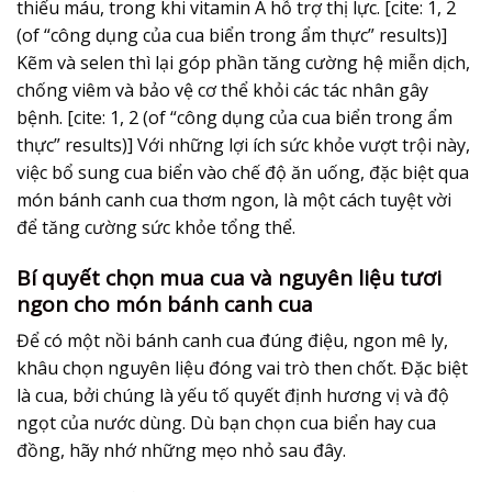
thiếu máu, trong khi vitamin A hỗ trợ thị lực. [cite: 1, 2
(of “công dụng của cua biển trong ẩm thực” results)]
Kẽm và selen thì lại góp phần tăng cường hệ miễn dịch,
chống viêm và bảo vệ cơ thể khỏi các tác nhân gây
bệnh. [cite: 1, 2 (of “công dụng của cua biển trong ẩm
thực” results)] Với những lợi ích sức khỏe vượt trội này,
việc bổ sung cua biển vào chế độ ăn uống, đặc biệt qua
món bánh canh cua thơm ngon, là một cách tuyệt vời
để tăng cường sức khỏe tổng thể.
Bí quyết chọn mua cua và nguyên liệu tươi
ngon cho món bánh canh cua
Để có một nồi bánh canh cua đúng điệu, ngon mê ly,
khâu chọn nguyên liệu đóng vai trò then chốt. Đặc biệt
là cua, bởi chúng là yếu tố quyết định hương vị và độ
ngọt của nước dùng. Dù bạn chọn cua biển hay cua
đồng, hãy nhớ những mẹo nhỏ sau đây.