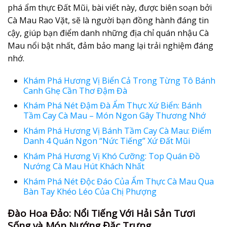
phá ẩm thực Đất Mũi, bài viết này, được biên soạn bởi
Cà Mau Rao Vặt, sẽ là người bạn đồng hành đáng tin
cậy, giúp bạn điểm danh những địa chỉ quán nhậu Cà
Mau nổi bật nhất, đảm bảo mang lại trải nghiệm đáng
nhớ.
Khám Phá Hương Vị Biển Cả Trong Từng Tô Bánh
Canh Ghẹ Cần Thơ Đậm Đà
Khám Phá Nét Đậm Đà Ẩm Thực Xứ Biển: Bánh
Tầm Cay Cà Mau – Món Ngon Gây Thương Nhớ
Khám Phá Hương Vị Bánh Tầm Cay Cà Mau: Điểm
Danh 4 Quán Ngon “Nức Tiếng” Xứ Đất Mũi
Khám Phá Hương Vị Khó Cưỡng: Top Quán Đồ
Nướng Cà Mau Hút Khách Nhất
Khám Phá Nét Độc Đáo Của Ẩm Thực Cà Mau Qua
Bàn Tay Khéo Léo Của Chị Phượng
Đào Hoa Đảo: Nổi Tiếng Với Hải Sản Tươi
Sống và Món Nướng Đặc Trưng