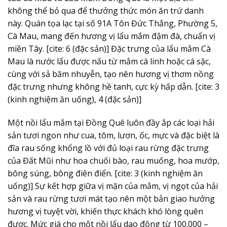
không thể bỏ qua để thưởng thức món ăn trứ danh
này. Quán tọa lạc tại số 91A Tôn Đức Thắng, Phường 5,
Cà Mau, mang đến hương vị lẩu mắm đậm đà, chuẩn vị
miền Tây. [cite: 6 (đặc sản)] Đặc trưng của lẩu mắm Cà
Mau là nước lẩu được nấu từ mắm cá linh hoặc cá sặc,
cùng với sả băm nhuyễn, tạo nên hương vị thơm nồng
đặc trưng nhưng không hề tanh, cực kỳ hấp dẫn. [cite: 3
(kinh nghiệm ăn uống), 4 (đặc sản)]
Một nồi lẩu mắm tại Đồng Quê luôn đầy ắp các loại hải
sản tươi ngon như cua, tôm, lươn, ốc, mực và đặc biệt là
đĩa rau sống khổng lồ với đủ loại rau rừng đặc trưng
của Đất Mũi như hoa chuối bào, rau muống, hoa mướp,
bông súng, bông điên điển. [cite: 3 (kinh nghiệm ăn
uống)] Sự kết hợp giữa vị mặn của mắm, vị ngọt của hải
sản và rau rừng tươi mát tạo nên một bản giao hưởng
hương vị tuyệt vời, khiến thực khách khó lòng quên
được. Mức giá cho một nồi lẩu dao động từ 100.000 –