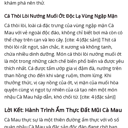
khám phá nên thử.
Cá Thòi Lòi Nướng Muối Ớt: Độc Lạ Vùng Ngập Mặn
Cá thòi lòi, loài cá đặc trưng của vùng ngập mặn Cà
Mau với vẻ ngoài độc đáo, không chỉ biết bơi mà còn có
thể chạy trên cạn và leo cây. [cite: 4 (đặc sản)] Thịt cá
thòi lòi rất ngọt, săn chắc, ít xương và không tanh,
chứa nhiều dinh dưỡng. Món cá thòi lòi nướng muối ớt
là một trong những cách chế biến phổ biến và được yêu
thích nhất. Cá được tẩm ướp gia vị đậm đà, nướng trên
than hồng cho đến khi vàng ruộm, thơm lừng. Khi
thưởng thức, vị cay nồng của ớt, vị mặn của muối hòa
quyện cùng vị ngọt tự nhiên của cá tạo nên một món
nhậu Cà Mau hấp dẫn, khó chối từ. [cite: 4 (đặc sản)]
Lời Kết: Hành Trình Ẩm Thực Đất Mũi Cà Mau
Cà Mau thực sự là một thiên đường ẩm thực với vô số
quán nhậu Cà Mau và đặc sản độc đáo đang chờ bạn