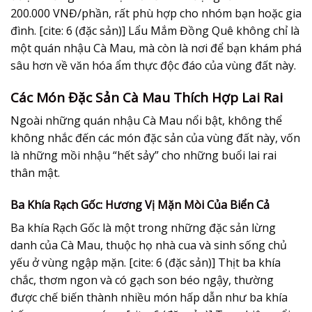
200.000 VNĐ/phần, rất phù hợp cho nhóm bạn hoặc gia
đình. [cite: 6 (đặc sản)] Lẩu Mắm Đồng Quê không chỉ là
một quán nhậu Cà Mau, mà còn là nơi để bạn khám phá
sâu hơn về văn hóa ẩm thực độc đáo của vùng đất này.
Các Món Đặc Sản Cà Mau Thích Hợp Lai Rai
Ngoài những quán nhậu Cà Mau nổi bật, không thể
không nhắc đến các món đặc sản của vùng đất này, vốn
là những mồi nhậu “hết sảy” cho những buổi lai rai
thân mật.
Ba Khía Rạch Gốc: Hương Vị Mặn Mòi Của Biển Cả
Ba khía Rạch Gốc là một trong những đặc sản lừng
danh của Cà Mau, thuộc họ nhà cua và sinh sống chủ
yếu ở vùng ngập mặn. [cite: 6 (đặc sản)] Thịt ba khía
chắc, thơm ngon và có gạch son béo ngậy, thường
được chế biến thành nhiều món hấp dẫn như ba khía