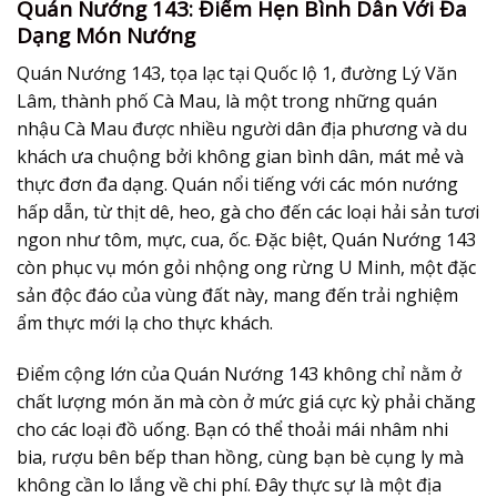
Quán Nướng 143: Điểm Hẹn Bình Dân Với Đa
Dạng Món Nướng
Quán Nướng 143, tọa lạc tại Quốc lộ 1, đường Lý Văn
Lâm, thành phố Cà Mau, là một trong những quán
nhậu Cà Mau được nhiều người dân địa phương và du
khách ưa chuộng bởi không gian bình dân, mát mẻ và
thực đơn đa dạng. Quán nổi tiếng với các món nướng
hấp dẫn, từ thịt dê, heo, gà cho đến các loại hải sản tươi
ngon như tôm, mực, cua, ốc. Đặc biệt, Quán Nướng 143
còn phục vụ món gỏi nhộng ong rừng U Minh, một đặc
sản độc đáo của vùng đất này, mang đến trải nghiệm
ẩm thực mới lạ cho thực khách.
Điểm cộng lớn của Quán Nướng 143 không chỉ nằm ở
chất lượng món ăn mà còn ở mức giá cực kỳ phải chăng
cho các loại đồ uống. Bạn có thể thoải mái nhâm nhi
bia, rượu bên bếp than hồng, cùng bạn bè cụng ly mà
không cần lo lắng về chi phí. Đây thực sự là một địa