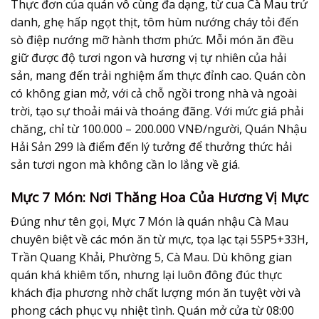
Thực đơn của quán vô cùng đa dạng, từ cua Cà Mau trứ
danh, ghẹ hấp ngọt thịt, tôm hùm nướng cháy tỏi đến
sò điệp nướng mỡ hành thơm phức. Mỗi món ăn đều
giữ được độ tươi ngon và hương vị tự nhiên của hải
sản, mang đến trải nghiệm ẩm thực đỉnh cao. Quán còn
có không gian mở, với cả chỗ ngồi trong nhà và ngoài
trời, tạo sự thoải mái và thoáng đãng. Với mức giá phải
chăng, chỉ từ 100.000 – 200.000 VNĐ/người, Quán Nhậu
Hải Sản 299 là điểm đến lý tưởng để thưởng thức hải
sản tươi ngon mà không cần lo lắng về giá.
Mực 7 Món: Nơi Thăng Hoa Của Hương Vị Mực
Đúng như tên gọi, Mực 7 Món là quán nhậu Cà Mau
chuyên biệt về các món ăn từ mực, tọa lạc tại 55P5+33H,
Trần Quang Khải, Phường 5, Cà Mau. Dù không gian
quán khá khiêm tốn, nhưng lại luôn đông đúc thực
khách địa phương nhờ chất lượng món ăn tuyệt vời và
phong cách phục vụ nhiệt tình. Quán mở cửa từ 08:00