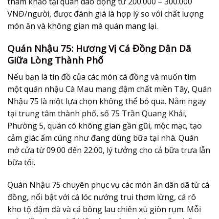
tham khảo tại quán dao động từ 200.000 – 300.000
VNĐ/người, được đánh giá là hợp lý so với chất lượng
món ăn và không gian mà quán mang lại.
Quán Nhậu 75: Hương Vị Cá Đồng Dân Dã
Giữa Lòng Thành Phố
Nếu bạn là tín đồ của các món cá đồng và muốn tìm
một quán nhậu Cà Mau mang đậm chất miền Tây, Quán
Nhậu 75 là một lựa chọn không thể bỏ qua. Nằm ngay
tại trung tâm thành phố, số 75 Trần Quang Khải,
Phường 5, quán có không gian gần gũi, mộc mạc, tạo
cảm giác ấm cúng như đang dùng bữa tại nhà. Quán
mở cửa từ 09:00 đến 22:00, lý tưởng cho cả bữa trưa lẫn
bữa tối.
Quán Nhậu 75 chuyên phục vụ các món ăn dân dã từ cá
đồng, nổi bật với cá lóc nướng trui thơm lừng, cá rô
kho tộ đậm đà và cá bông lau chiên xù giòn rụm. Mỗi