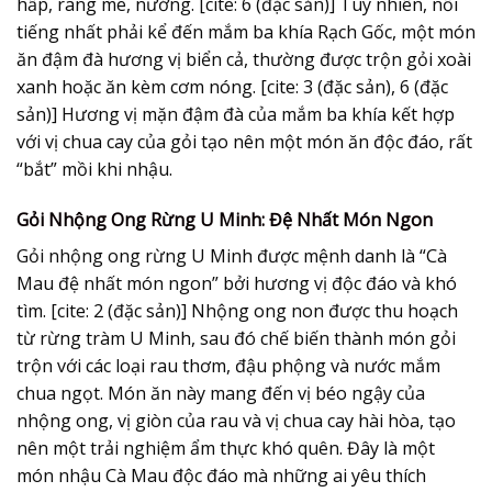
hấp, rang me, nướng. [cite: 6 (đặc sản)] Tuy nhiên, nổi
tiếng nhất phải kể đến mắm ba khía Rạch Gốc, một món
ăn đậm đà hương vị biển cả, thường được trộn gỏi xoài
xanh hoặc ăn kèm cơm nóng. [cite: 3 (đặc sản), 6 (đặc
sản)] Hương vị mặn đậm đà của mắm ba khía kết hợp
với vị chua cay của gỏi tạo nên một món ăn độc đáo, rất
“bắt” mồi khi nhậu.
Gỏi Nhộng Ong Rừng U Minh: Đệ Nhất Món Ngon
Gỏi nhộng ong rừng U Minh được mệnh danh là “Cà
Mau đệ nhất món ngon” bởi hương vị độc đáo và khó
tìm. [cite: 2 (đặc sản)] Nhộng ong non được thu hoạch
từ rừng tràm U Minh, sau đó chế biến thành món gỏi
trộn với các loại rau thơm, đậu phộng và nước mắm
chua ngọt. Món ăn này mang đến vị béo ngậy của
nhộng ong, vị giòn của rau và vị chua cay hài hòa, tạo
nên một trải nghiệm ẩm thực khó quên. Đây là một
món nhậu Cà Mau độc đáo mà những ai yêu thích