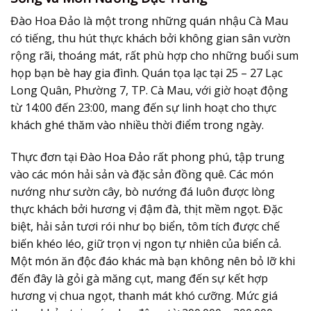
Đào Hoa Đảo là một trong những quán nhậu Cà Mau
có tiếng, thu hút thực khách bởi không gian sân vườn
rộng rãi, thoáng mát, rất phù hợp cho những buổi sum
họp bạn bè hay gia đình. Quán tọa lạc tại 25 – 27 Lạc
Long Quân, Phường 7, TP. Cà Mau, với giờ hoạt động
từ 14:00 đến 23:00, mang đến sự linh hoạt cho thực
khách ghé thăm vào nhiều thời điểm trong ngày.
Thực đơn tại Đào Hoa Đảo rất phong phú, tập trung
vào các món hải sản và đặc sản đồng quê. Các món
nướng như sườn cây, bò nướng đá luôn được lòng
thực khách bởi hương vị đậm đà, thịt mềm ngọt. Đặc
biệt, hải sản tươi rói như bọ biển, tôm tích được chế
biến khéo léo, giữ trọn vị ngon tự nhiên của biển cả.
Một món ăn độc đáo khác mà bạn không nên bỏ lỡ khi
đến đây là gỏi gà măng cụt, mang đến sự kết hợp
hương vị chua ngọt, thanh mát khó cưỡng. Mức giá