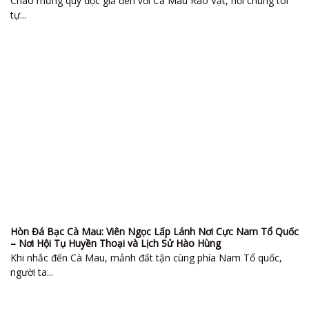
Chào mừng quý độc giả đến với Cà Mau Rao Vặt, nơi chúng tôi
tự...
Hòn Đá Bạc Cà Mau: Viên Ngọc Lấp Lánh Nơi Cực Nam Tổ Quốc
– Nơi Hội Tụ Huyền Thoại và Lịch Sử Hào Hùng
Khi nhắc đến Cà Mau, mảnh đất tận cùng phía Nam Tổ quốc,
người ta...