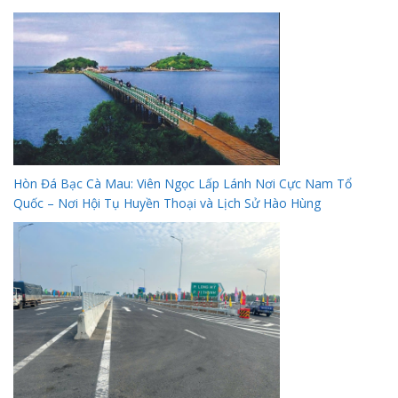
Hòn Đá Bạc Cà Mau: Viên Ngọc Lấp Lánh Nơi Cực Nam Tổ
Quốc – Nơi Hội Tụ Huyền Thoại và Lịch Sử Hào Hùng