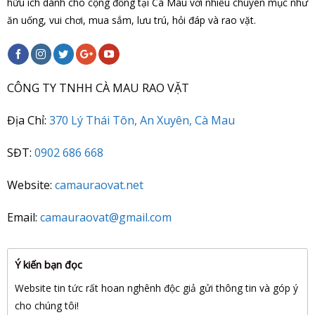
hữu ích dành cho cộng đồng tại Cà Mau với nhiều chuyên mục như
ăn uống, vui chơi, mua sắm, lưu trú, hỏi đáp và rao vặt.
CÔNG TY TNHH CÀ MAU RAO VẶT
Địa Chỉ:
370 Lý Thái Tôn, An Xuyên, Cà Mau
SĐT:
0902 686 668
Website:
camauraovat.net
Email:
camauraovat@gmail.com
Ý kiến bạn đọc
Website tin tức rất hoan nghênh độc giả gửi thông tin và góp ý
cho chúng tôi!