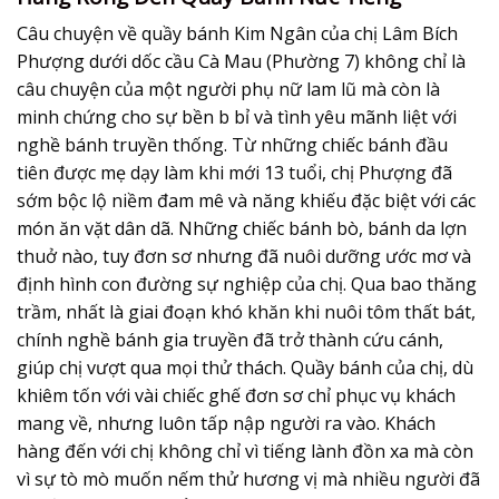
Câu chuyện về quầy bánh Kim Ngân của chị Lâm Bích
Phượng dưới dốc cầu Cà Mau (Phường 7) không chỉ là
câu chuyện của một người phụ nữ lam lũ mà còn là
minh chứng cho sự bền b bỉ và tình yêu mãnh liệt với
nghề bánh truyền thống. Từ những chiếc bánh đầu
tiên được mẹ dạy làm khi mới 13 tuổi, chị Phượng đã
sớm bộc lộ niềm đam mê và năng khiếu đặc biệt với các
món ăn vặt dân dã. Những chiếc bánh bò, bánh da lợn
thuở nào, tuy đơn sơ nhưng đã nuôi dưỡng ước mơ và
định hình con đường sự nghiệp của chị. Qua bao thăng
trầm, nhất là giai đoạn khó khăn khi nuôi tôm thất bát,
chính nghề bánh gia truyền đã trở thành cứu cánh,
giúp chị vượt qua mọi thử thách. Quầy bánh của chị, dù
khiêm tốn với vài chiếc ghế đơn sơ chỉ phục vụ khách
mang về, nhưng luôn tấp nập người ra vào. Khách
hàng đến với chị không chỉ vì tiếng lành đồn xa mà còn
vì sự tò mò muốn nếm thử hương vị mà nhiều người đã