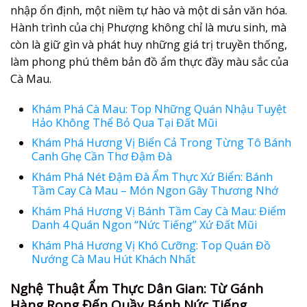
nhập ổn định, một niềm tự hào và một di sản văn hóa.
Hành trình của chị Phượng không chỉ là mưu sinh, mà
còn là giữ gìn và phát huy những giá trị truyền thống,
làm phong phú thêm bản đồ ẩm thực đầy màu sắc của
Cà Mau.
Khám Phá Cà Mau: Top Những Quán Nhậu Tuyệt
Hảo Không Thể Bỏ Qua Tại Đất Mũi
Khám Phá Hương Vị Biển Cả Trong Từng Tô Bánh
Canh Ghẹ Cần Thơ Đậm Đà
Khám Phá Nét Đậm Đà Ẩm Thực Xứ Biển: Bánh
Tầm Cay Cà Mau – Món Ngon Gây Thương Nhớ
Khám Phá Hương Vị Bánh Tầm Cay Cà Mau: Điểm
Danh 4 Quán Ngon “Nức Tiếng” Xứ Đất Mũi
Khám Phá Hương Vị Khó Cưỡng: Top Quán Đồ
Nướng Cà Mau Hút Khách Nhất
Nghệ Thuật Ẩm Thực Dân Gian: Từ Gánh
Hàng Rong Đến Quầy Bánh Nức Tiếng