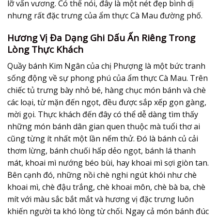
lỡ vấn vương. Có thể nói, đây là một nét đẹp bình dị
nhưng rất đặc trưng của
ẩm thực Cà Mau
đường phố.
Hương Vị Đa Dạng Ghi Dấu Ấn Riêng Trong
Lòng Thực Khách
Quầy bánh Kim Ngân của chị Phượng là một bức tranh
sống động về sự phong phú của
ẩm thực Cà Mau
. Trên
chiếc tủ trưng bày nhỏ bé, hàng chục món bánh và chè
các loại, từ mặn đến ngọt, đều được sắp xếp gọn gàng,
mời gọi. Thực khách đến đây có thể dễ dàng tìm thấy
những món bánh dân gian quen thuộc mà tuổi thơ ai
cũng từng ít nhất một lần nếm thử. Đó là bánh củ cải
thơm lừng, bánh chuối hấp dẻo ngọt, bánh lá thanh
mát, khoai mì nướng béo bùi, hay khoai mì sợi giòn tan.
Bên cạnh đó, những nồi chè nghi ngút khói như chè
khoai mì, chè đậu trắng, chè khoai môn, chè bà ba, chè
mít với màu sắc bắt mắt và hương vị đặc trưng luôn
khiến người ta khó lòng từ chối. Ngay cả món bánh đúc