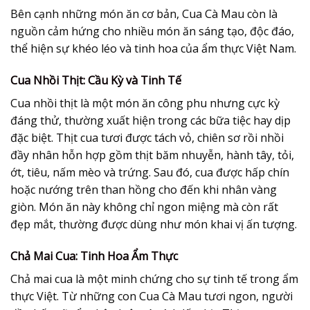
Bên cạnh những món ăn cơ bản, Cua Cà Mau còn là
nguồn cảm hứng cho nhiều món ăn sáng tạo, độc đáo,
thể hiện sự khéo léo và tinh hoa của ẩm thực Việt Nam.
Cua Nhồi Thịt: Cầu Kỳ và Tinh Tế
Cua nhồi thịt là một món ăn công phu nhưng cực kỳ
đáng thử, thường xuất hiện trong các bữa tiệc hay dịp
đặc biệt. Thịt cua tươi được tách vỏ, chiên sơ rồi nhồi
đầy nhân hỗn hợp gồm thịt băm nhuyễn, hành tây, tỏi,
ớt, tiêu, nấm mèo và trứng. Sau đó, cua được hấp chín
hoặc nướng trên than hồng cho đến khi nhân vàng
giòn. Món ăn này không chỉ ngon miệng mà còn rất
đẹp mắt, thường được dùng như món khai vị ấn tượng.
Chả Mai Cua: Tinh Hoa Ẩm Thực
Chả mai cua là một minh chứng cho sự tinh tế trong ẩm
thực Việt. Từ những con Cua Cà Mau tươi ngon, người