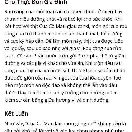
Cho Thực Đơn Gia Đình
Rau càng cua, một loại rau dại quen thuộc ở miền Tây,
chứa nhiều dưỡng chất và rất có lợi cho sức khỏe. Khi
kết hợp với thịt Cua Cà Mau giàu canxi, món gỏi cua rau
càng cua trở thành một món ăn thanh mát, bổ dưỡng
và cực kỳ hấp dẫn. Để làm món này, thịt cua được luộc
và lọc lấy, sau đó xào nhẹ với gia vị. Rau càng cua rửa
sạch, để ráo. Phần nước trộn gỏi được pha chế từ giấm,
đường và các gia vị khác cho vừa ăn. Khi trộn đều rau
càng cua, thịt cua và nước sốt, thực khách sẽ cảm nhận
được độ giòn của rau, vị ngọt của cua hòa quyện, tạo
nên một món ăn độc đáo và không thể lẫn vào đâu
được. Đây là một món ăn lý tưởng cho những ai tìm
kiếm sự cân bằng giữa hương vị và dinh dưỡng.
Kết Luận
Như vậy, “Cua Cà Mau làm món gì ngon?” không còn là
câu hỏi khó trả lời với vô vàn lựa chọn phong phú như