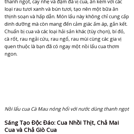
thanh ngọt, cay nhẹ và đậm đà vị cua, ăn kèm với các
loại rau tươi xanh và bún tươi, tạo nên một bữa ăn
thịnh soạn và hấp dẫn. Món lẩu này không chỉ cung cấp
dinh dưỡng mà còn mang đến cảm giác ấm áp, gắn kết.
Chuẩn bị cua và các loại hải sản khác (tùy chọn), bí đỏ,
cà rốt, rau ngải cứu, rau ngổ, rau mùi cùng các gia vị
quen thuộc là bạn đã có ngay một nồi lẩu cua thơm
ngon.
Nồi lẩu cua Cà Mau nóng hổi với nước dùng thanh ngọt
Sáng Tạo Độc Đáo: Cua Nhồi Thịt, Chả Mai
Cua và Chả Giò Cua