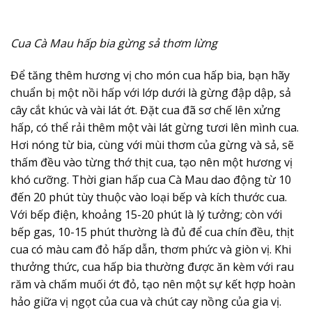
Cua Cà Mau hấp bia gừng sả thơm lừng
Để tăng thêm hương vị cho món cua hấp bia, bạn hãy
chuẩn bị một nồi hấp với lớp dưới là gừng đập dập, sả
cây cắt khúc và vài lát ớt. Đặt cua đã sơ chế lên xửng
hấp, có thể rải thêm một vài lát gừng tươi lên mình cua.
Hơi nóng từ bia, cùng với mùi thơm của gừng và sả, sẽ
thấm đều vào từng thớ thịt cua, tạo nên một hương vị
khó cưỡng. Thời gian hấp cua Cà Mau dao động từ 10
đến 20 phút tùy thuộc vào loại bếp và kích thước cua.
Với bếp điện, khoảng 15-20 phút là lý tưởng; còn với
bếp gas, 10-15 phút thường là đủ để cua chín đều, thịt
cua có màu cam đỏ hấp dẫn, thơm phức và giòn vị. Khi
thưởng thức, cua hấp bia thường được ăn kèm với rau
răm và chấm muối ớt đỏ, tạo nên một sự kết hợp hoàn
hảo giữa vị ngọt của cua và chút cay nồng của gia vị.