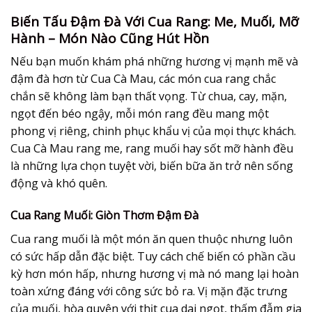
Biến Tấu Đậm Đà Với Cua Rang: Me, Muối, Mỡ
Hành – Món Nào Cũng Hút Hồn
Nếu bạn muốn khám phá những hương vị mạnh mẽ và
đậm đà hơn từ Cua Cà Mau, các món cua rang chắc
chắn sẽ không làm bạn thất vọng. Từ chua, cay, mặn,
ngọt đến béo ngậy, mỗi món rang đều mang một
phong vị riêng, chinh phục khẩu vị của mọi thực khách.
Cua Cà Mau rang me, rang muối hay sốt mỡ hành đều
là những lựa chọn tuyệt vời, biến bữa ăn trở nên sống
động và khó quên.
Cua Rang Muối: Giòn Thơm Đậm Đà
Cua rang muối là một món ăn quen thuộc nhưng luôn
có sức hấp dẫn đặc biệt. Tuy cách chế biến có phần cầu
kỳ hơn món hấp, nhưng hương vị mà nó mang lại hoàn
toàn xứng đáng với công sức bỏ ra. Vị mặn đặc trưng
của muối, hòa quyện với thịt cua dai ngọt, thấm đẫm gia