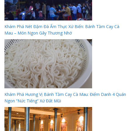
Khám Phá Nét Đậm Đà Ẩm Thực Xứ Biển: Bánh Tầm Cay Cà
Mau – Món Ngon Gây Thương Nhớ
Khám Phá Hương Vị Bánh Tầm Cay Cà Mau: Điểm Danh 4 Quán
Ngon “Nức Tiếng” Xứ Đất Mũi