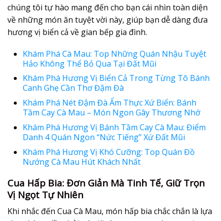
chúng tôi tự hào mang đến cho bạn cái nhìn toàn diện
về những món ăn tuyệt vời này, giúp bạn dễ dàng đưa
hương vị biển cả về gian bếp gia đình.
Khám Phá Cà Mau: Top Những Quán Nhậu Tuyệt
Hảo Không Thể Bỏ Qua Tại Đất Mũi
Khám Phá Hương Vị Biển Cả Trong Từng Tô Bánh
Canh Ghẹ Cần Thơ Đậm Đà
Khám Phá Nét Đậm Đà Ẩm Thực Xứ Biển: Bánh
Tầm Cay Cà Mau – Món Ngon Gây Thương Nhớ
Khám Phá Hương Vị Bánh Tầm Cay Cà Mau: Điểm
Danh 4 Quán Ngon “Nức Tiếng” Xứ Đất Mũi
Khám Phá Hương Vị Khó Cưỡng: Top Quán Đồ
Nướng Cà Mau Hút Khách Nhất
Cua Hấp Bia: Đơn Giản Mà Tinh Tế, Giữ Trọn
Vị Ngọt Tự Nhiên
Khi nhắc đến Cua Cà Mau, món hấp bia chắc chắn là lựa