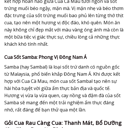
kết hợp hoàn hảo giữa Cua Cà Mau tươi ngon và sốt
trứng muối béo ngậy, mặn mà. Vị mặn nhẹ và béo thơm
đặc trưng của sốt trứng muối bao phủ lên từng thớ thịt
cua, tạo nên một hương vị độc đáo, khó quên. Món ăn
này không chỉ đẹp mắt với màu vàng óng ánh mà còn là
một bữa tiệc vị giác thực sự, chiều lòng cả những thực
khách khó tính nhất.
Cua Sốt Samba: Phong Vị Đông Nam Á
Samba (hay Sambal) là loại sốt trứ danh có nguồn gốc
từ Malaysia, phổ biến khắp Đông Nam Á. Khi được kết
hợp với Cua Cà Mau, món cua sốt Sambal tạo nên sự
hài hòa tuyệt vời giữa ẩm thực bản địa và quốc tế.
Hương vị vừa lạ vừa quen, cay nồng và đậm đà của sốt
Samba sẽ mang đến một trải nghiệm ẩm thực đáng
nhớ, rất đáng để bạn thử qua một lần.
Gỏi Cua Rau Càng Cua: Thanh Mát, Bổ Dưỡng