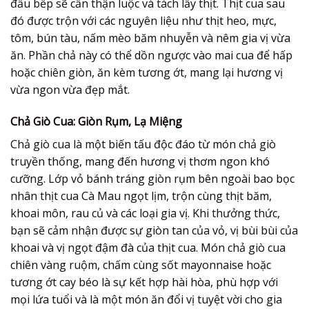
đầu bếp sẽ cẩn thận luộc và tách lấy thịt. Thịt cua sau
đó được trộn với các nguyên liệu như thịt heo, mực,
tôm, bún tàu, nấm mèo băm nhuyễn và nêm gia vị vừa
ăn. Phần chả này có thể dồn ngược vào mai cua để hấp
hoặc chiên giòn, ăn kèm tương ớt, mang lại hương vị
vừa ngon vừa đẹp mắt.
Chả Giò Cua: Giòn Rụm, Lạ Miệng
Chả giò cua là một biến tấu độc đáo từ món chả giò
truyền thống, mang đến hương vị thơm ngon khó
cưỡng. Lớp vỏ bánh tráng giòn rụm bên ngoài bao bọc
nhân thịt cua Cà Mau ngọt lịm, trộn cùng thịt băm,
khoai môn, rau củ và các loại gia vị. Khi thưởng thức,
bạn sẽ cảm nhận được sự giòn tan của vỏ, vị bùi bùi của
khoai và vị ngọt đậm đà của thịt cua. Món chả giò cua
chiên vàng ruộm, chấm cùng sốt mayonnaise hoặc
tương ớt cay béo là sự kết hợp hài hòa, phù hợp với
mọi lứa tuổi và là một món ăn đổi vị tuyệt vời cho gia