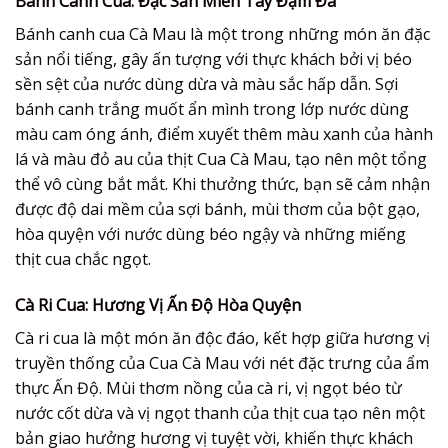
Bánh Canh Cua: Đặc Sản Miền Tây Đậm Đà
Bánh canh cua Cà Mau là một trong những món ăn đặc
sản nổi tiếng, gây ấn tượng với thực khách bởi vị béo
sền sệt của nước dùng dừa và màu sắc hấp dẫn. Sợi
bánh canh trắng muốt ẩn mình trong lớp nước dùng
màu cam óng ánh, điểm xuyết thêm màu xanh của hành
lá và màu đỏ au của thịt Cua Cà Mau, tạo nên một tổng
thể vô cùng bắt mắt. Khi thưởng thức, bạn sẽ cảm nhận
được độ dai mềm của sợi bánh, mùi thơm của bột gạo,
hòa quyện với nước dùng béo ngậy và những miếng
thịt cua chắc ngọt.
Cà Ri Cua: Hương Vị Ấn Độ Hòa Quyện
Cà ri cua là một món ăn độc đáo, kết hợp giữa hương vị
truyền thống của Cua Cà Mau với nét đặc trưng của ẩm
thực Ấn Độ. Mùi thơm nồng của cà ri, vị ngọt béo từ
nước cốt dừa và vị ngọt thanh của thịt cua tạo nên một
bản giao hưởng hương vị tuyệt vời, khiến thực khách