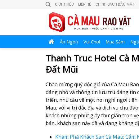
Skip
GIỚI THIỆU
LIÊN HỆ
CHÍNH SÁCH BẢO MẬT
to
content
Ăn Ngon
Vui Chơi
Mua Sắm
Ngủ
Thanh Truc Hotel Cà 
Đất Mũi
Chào mừng quý độc giả của Cà Mau Rao 
đáng nhớ và thông tin lưu trú đáng tin
triển, nhu cầu về một nơi nghỉ ngơi tiện
Mau, với vị trí đắc địa và dịch vụ chu 
khách những phút giây thư giãn trọn vẹn 
bản, khách sạn này đã và đang khẳng đ
Khám Phá Khách Sạn Cà Mau: Cẩm 