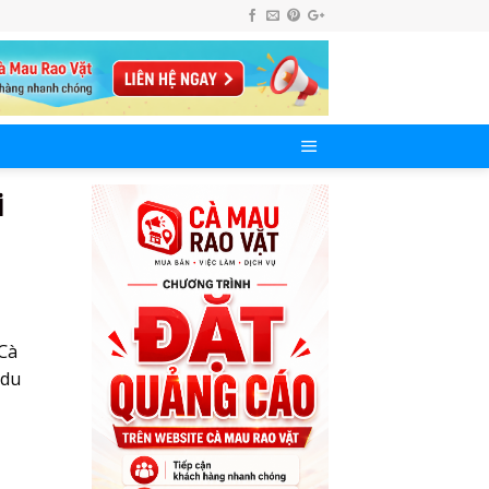
i
 Cà
 du