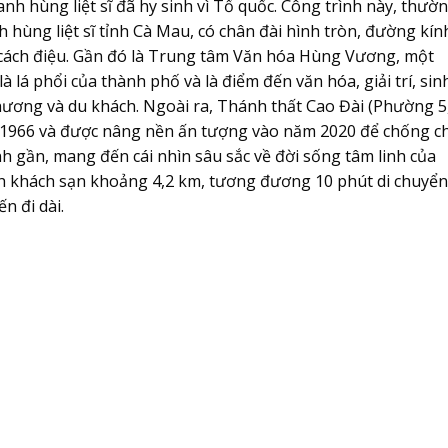
 anh hùng liệt sĩ đã hy sinh vì Tổ quốc. Công trình này, thườ
 hùng liệt sĩ tỉnh Cà Mau, có chân đài hình tròn, đường kín
cách điệu. Gần đó là Trung tâm Văn hóa Hùng Vương, một
à lá phổi của thành phố và là điểm đến văn hóa, giải trí, sin
ương và du khách. Ngoài ra, Thánh thất Cao Đài (Phường 5
m 1966 và được nâng nền ấn tượng vào năm 2020 để chống c
h gần, mang đến cái nhìn sâu sắc về đời sống tâm linh của
ch khách sạn khoảng 4,2 km, tương đương 10 phút di chuyển
n đi dài.