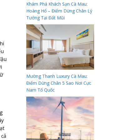
Khám Phá Khách Sạn Cà Mau:
Hoàng Hổ – Điểm Dừng Chân Lý
Tưởng Tại Đất Mũi
hi
ếu
đậu
i
iữ
Mường Thanh Luxury Cà Mau:
Điểm Dừng Chân 5 Sao Nơi Cực
Nam Tổ Quốc
ng
ây
ạt
 cả