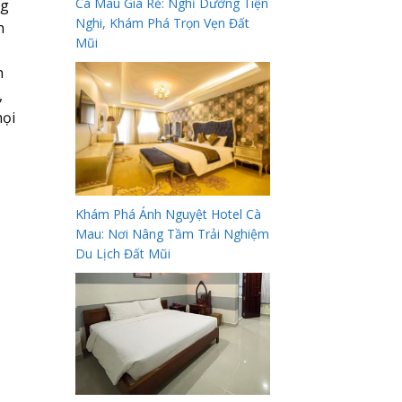
Cà Mau Giá Rẻ: Nghỉ Dưỡng Tiện
ng
Nghi, Khám Phá Trọn Vẹn Đất
h
Mũi
h
,
họi
Khám Phá Ánh Nguyệt Hotel Cà
Mau: Nơi Nâng Tầm Trải Nghiệm
Du Lịch Đất Mũi