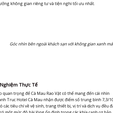
ởng không gian riêng tư và tiện nghi tối ưu nhất.
Góc nhìn bên ngoài khách sạn với không gian xanh má
 Nghiệm Thực Tế
o quan trọng để Cà Mau Rao Vặt có thể mang đến cái nhìn
hanh Truc Hotel Cà Mau nhận được điểm số trung bình 7,3/1
ác tiêu chí về vệ sinh, trang thiết bị, vị trí và dịch vụ đều đ
có một mức độ hài lòng ổn định trong các khía cạnh cơ bản.