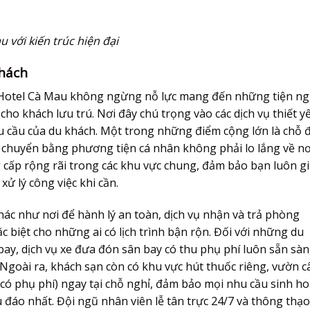
với kiến trúc hiện đại
hách
 Hotel Cà Mau không ngừng nỗ lực mang đến những tiện ng
cho khách lưu trú. Nơi đây chú trọng vào các dịch vụ thiết y
 cầu của du khách. Một trong những điểm cộng lớn là chỗ 
i chuyển bằng phương tiện cá nhân không phải lo lắng về nơ
g cấp rộng rãi trong các khu vực chung, đảm bảo bạn luôn g
xử lý công việc khi cần.
hác như nơi để hành lý an toàn, dịch vụ nhận và trả phòng
c biệt cho những ai có lịch trình bận rộn. Đối với những du
bay, dịch vụ xe đưa đón sân bay có thu phụ phí luôn sẵn sà
a. Ngoài ra, khách sạn còn có khu vực hút thuốc riêng, vườn c
 (có phụ phí) ngay tại chỗ nghỉ, đảm bảo mọi nhu cầu sinh ho
đáo nhất. Đội ngũ nhân viên lễ tân trực 24/7 và thông thạo