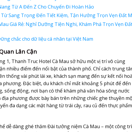
Nang Từ A Đến Z Cho Chuyến Đi Hoàn Hảo
Từ Sang Trọng Đến Tiết Kiệm, Tận Hưởng Trọn Vẹn Đất M
au Giá Rẻ: Nghỉ Dưỡng Tiện Nghi, Khám Phá Trọn Vẹn Đấ
ững chắc cho dữ liệu cá nhân tại Việt Nam
 Quan Lân Cận
ờng 1, Thanh Truc Hotel Cà Mau sở hữu một vị trí vô cùng
cận nhiều điểm đến nổi bật của thành phố. Chỉ cách trung t
ền thống vài phút lái xe, khách sạn mang đến sự kết nối ho
ịa phương. Đặc biệt, du khách chỉ mất khoảng 5 phút để đến
g, sống động, nơi bạn có thể khám phá văn hóa sông nước
n địa phương được bày bán trên những chiếc ghe thuyền m
uyển đa dạng các mặt hàng từ trái cây, rau củ đến thực phẩm
thể dễ dàng ghé thăm Đài tưởng niệm Cà Mau – một công tr