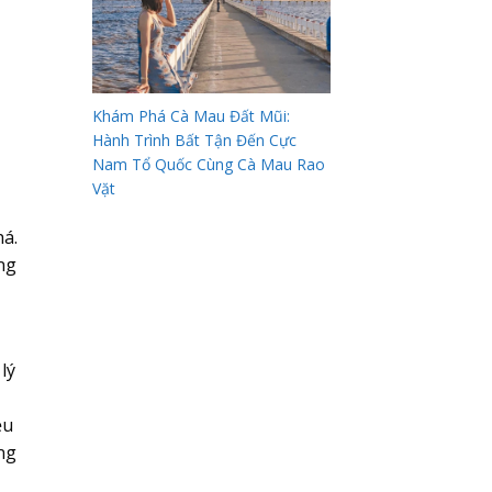
Khám Phá Cà Mau Đất Mũi:
Hành Trình Bất Tận Đến Cực
Nam Tổ Quốc Cùng Cà Mau Rao
Vặt
há.
ng
lý
ều
ng