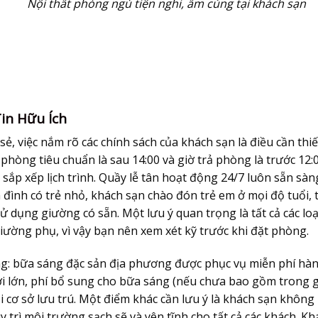
Nội thất phòng ngủ tiện nghi, ấm cúng tại khách sạn
in Hữu Ích
, việc nắm rõ các chính sách của khách sạn là điều cần thiế
hòng tiêu chuẩn là sau 14:00 và giờ trả phòng là trước 12:0
 sắp xếp lịch trình. Quầy lễ tân hoạt động 24/7 luôn sẵn sàn
ia đình có trẻ nhỏ, khách sạn chào đón trẻ em ở mọi độ tuổi, 
ử dụng giường có sẵn. Một lưu ý quan trọng là tất cả các loạ
ường phụ, vì vậy bạn nên xem xét kỹ trước khi đặt phòng.
ng: bữa sáng đặc sản địa phương được phục vụ miễn phí hà
ời lớn, phí bổ sung cho bữa sáng (nếu chưa bao gồm trong g
i cơ sở lưu trú. Một điểm khác cần lưu ý là khách sạn không
rì môi trường sạch sẽ và yên tĩnh cho tất cả các khách. Kh