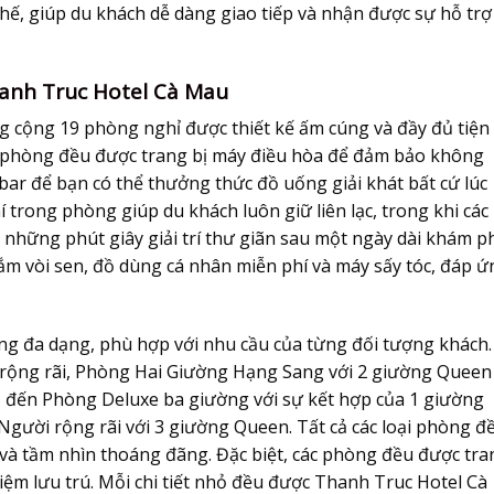
 thế, giúp du khách dễ dàng giao tiếp và nhận được sự hỗ trợ
anh Truc Hotel Cà Mau
g cộng 19 phòng nghỉ được thiết kế ấm cúng và đầy đủ tiện
i phòng đều được trang bị máy điều hòa để đảm bảo không
ibar để bạn có thể thưởng thức đồ uống giải khát bất cứ lúc
 trong phòng giúp du khách luôn giữ liên lạc, trong khi các
những phút giây giải trí thư giãn sau một ngày dài khám p
m vòi sen, đồ dùng cá nhân miễn phí và máy sấy tóc, đáp ứ
ng đa dạng, phù hợp với nhu cầu của từng đối tượng khách.
 rộng rãi, Phòng Hai Giường Hạng Sang với 2 giường Queen 
 đến Phòng Deluxe ba giường với sự kết hợp của 1 giường
gười rộng rãi với 3 giường Queen. Tất cả các loại phòng đ
và tầm nhìn thoáng đãng. Đặc biệt, các phòng đều được tra
hiệm lưu trú. Mỗi chi tiết nhỏ đều được Thanh Truc Hotel Cà