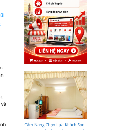
ũi
t
âm
àn
ộc
 và
ình
Cẩm Nang Chọn Lựa Khách Sạn