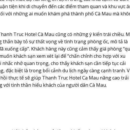
thuận tiện khi di chuyển đến các điểm tham quan và khu vực ă
t đối với những ai muốn khám phá thành phố Cà Mau mà khô
 Thanh Truc Hotel Cà Mau cũng có những ý kiến trái chiều. 
 thắn bày tỏ sự thất vọng về tình trạng phòng ốc, mô tả là
h đã xuống cấp”. Khách hàng này cũng cảm thấy giá phòng “q
muốn khách sạn xem xét lại để “chấn chỉnh cho hợp với xu
i nhắc nhở quan trọng, cho thấy khách sạn cần tiếp tục cải
, đặc biệt là trong bối cảnh du lịch ngày càng cạnh tranh. V
hồi thực tế sẽ giúp Thanh Truc Hotel Ca Mau nâng cao trải
 với tinh thần hiếu khách của người dân Cà Mau.