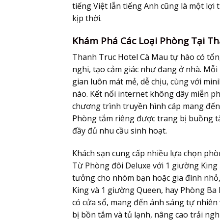
tiếng Việt lẫn tiếng Anh cũng là một lợi
kịp thời.
Khám Phá Các Loại Phòng Tại Th
Thanh Truc Hotel Cà Mau tự hào có tổn
nghi, tạo cảm giác như đang ở nhà. Mỗ
gian luôn mát mẻ, dễ chịu, cùng với min
nào. Kết nối internet không dây miễn phí
chương trình truyền hình cáp mang đến 
Phòng tắm riêng được trang bị buồng tắ
đầy đủ nhu cầu sinh hoạt.
Khách sạn cung cấp nhiều lựa chọn phò
Từ Phòng đôi Deluxe với 1 giường King
tưởng cho nhóm bạn hoặc gia đình nhỏ,
King và 1 giường Queen, hay Phòng Ba N
có cửa sổ, mang đến ánh sáng tự nhiên 
bị bồn tắm và tủ lạnh, nâng cao trải ng