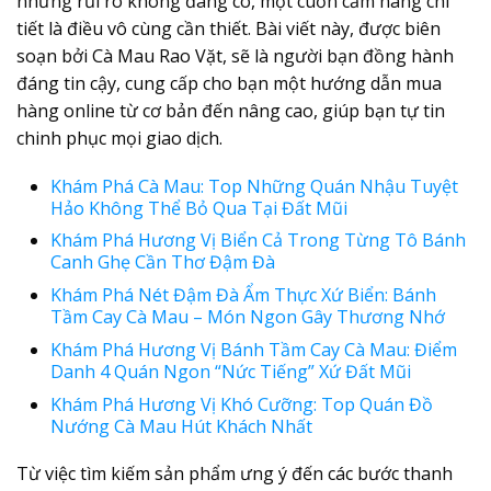
những rủi ro không đáng có, một cuốn cẩm nang chi
tiết là điều vô cùng cần thiết. Bài viết này, được biên
soạn bởi Cà Mau Rao Vặt, sẽ là người bạn đồng hành
đáng tin cậy, cung cấp cho bạn một
hướng dẫn mua
hàng online
từ cơ bản đến nâng cao, giúp bạn tự tin
chinh phục mọi giao dịch.
Khám Phá Cà Mau: Top Những Quán Nhậu Tuyệt
Hảo Không Thể Bỏ Qua Tại Đất Mũi
Khám Phá Hương Vị Biển Cả Trong Từng Tô Bánh
Canh Ghẹ Cần Thơ Đậm Đà
Khám Phá Nét Đậm Đà Ẩm Thực Xứ Biển: Bánh
Tầm Cay Cà Mau – Món Ngon Gây Thương Nhớ
Khám Phá Hương Vị Bánh Tầm Cay Cà Mau: Điểm
Danh 4 Quán Ngon “Nức Tiếng” Xứ Đất Mũi
Khám Phá Hương Vị Khó Cưỡng: Top Quán Đồ
Nướng Cà Mau Hút Khách Nhất
Từ việc tìm kiếm sản phẩm ưng ý đến các bước thanh