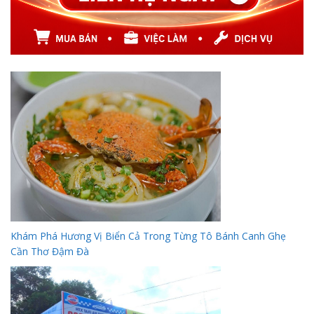
Khám Phá Hương Vị Biển Cả Trong Từng Tô Bánh Canh Ghẹ
Cần Thơ Đậm Đà