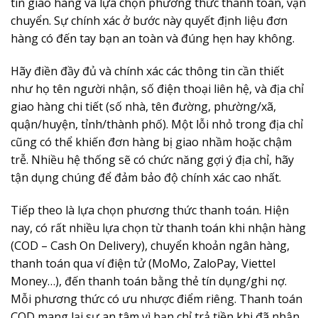
tin giao hàng và lựa chọn phương thức thanh toán, vận
chuyển. Sự chính xác ở bước này quyết định liệu đơn
hàng có đến tay bạn an toàn và đúng hẹn hay không.
Hãy điền đầy đủ và chính xác các thông tin cần thiết
như họ tên người nhận, số điện thoại liên hệ, và địa chỉ
giao hàng chi tiết (số nhà, tên đường, phường/xã,
quận/huyện, tỉnh/thành phố). Một lỗi nhỏ trong địa chỉ
cũng có thể khiến đơn hàng bị giao nhầm hoặc chậm
trễ. Nhiều hệ thống sẽ có chức năng gợi ý địa chỉ, hãy
tận dụng chúng để đảm bảo độ chính xác cao nhất.
Tiếp theo là lựa chọn phương thức thanh toán. Hiện
nay, có rất nhiều lựa chọn từ thanh toán khi nhận hàng
(COD – Cash On Delivery), chuyển khoản ngân hàng,
thanh toán qua ví điện tử (MoMo, ZaloPay, Viettel
Money…), đến thanh toán bằng thẻ tín dụng/ghi nợ.
Mỗi phương thức có ưu nhược điểm riêng. Thanh toán
COD mang lại sự an tâm vì bạn chỉ trả tiền khi đã nhận