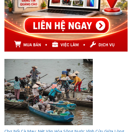
Chợ Nổi Cà Mau: Nét Văn Hóa Sông Nước Vĩnh Cửu Giữa Lòng