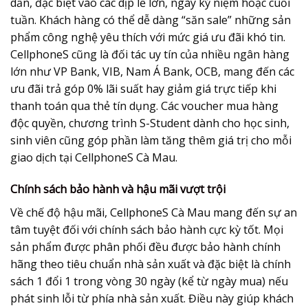
dẫn, đặc biệt vào các dịp lễ lớn, ngày kỷ niệm hoặc cuối
tuần. Khách hàng có thể dễ dàng “săn sale” những sản
phẩm công nghệ yêu thích với mức giá ưu đãi khó tin.
CellphoneS cũng là đối tác uy tín của nhiều ngân hàng
lớn như VP Bank, VIB, Nam Á Bank, OCB, mang đến các
ưu đãi trả góp 0% lãi suất hay giảm giá trực tiếp khi
thanh toán qua thẻ tín dụng. Các voucher mua hàng
độc quyền, chương trình S-Student dành cho học sinh,
sinh viên cũng góp phần làm tăng thêm giá trị cho mỗi
giao dịch tại CellphoneS Cà Mau.
Chính sách bảo hành và hậu mãi vượt trội
Về chế độ hậu mãi, CellphoneS Cà Mau mang đến sự an
tâm tuyệt đối với chính sách bảo hành cực kỳ tốt. Mọi
sản phẩm được phân phối đều được bảo hành chính
hãng theo tiêu chuẩn nhà sản xuất và đặc biệt là chính
sách 1 đổi 1 trong vòng 30 ngày (kể từ ngày mua) nếu
phát sinh lỗi từ phía nhà sản xuất. Điều này giúp khách