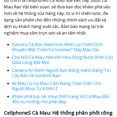
đó chính là CellphoneS Cà Mau. Bài viết này, được Cà
Mau Rao Vặt biên soạn, sẽ đưa bạn đọc khám phá sâu
hơn về hệ thống cửa hàng này, từ vị trí chiến lược, đa
dạng sản phẩm cho đến những chính sách ưu đãi và
dịch vụ khách hàng xuất sắc, đảm bảo mang lại trải
nghiệm mua sắm trọn vẹn và an tâm nhất.
Vascara Cà Mau Năm Xưa: Nhìn Lại Chiến Dịch
Khuyến Mãi “Colorful Summer” Đầy Màu Sắc
Chợ Nổi Cà Mau: Nét Văn Hóa Sông Nước Vĩnh Cửu
Giữa Lòng Đất Mũi
Camera An Ninh: Người Bạn Đồng Hành Đáng Tin
Cậy Bảo Vệ Gia Đình Bạn
Xe Máy Cũ Cà Mau: Cẩm Nang Toàn Diện Cho
Người Mua Từ A Đến Z
Khám phá top các shop thời trang nữ Cà Mau dẫn
đầu xu hướng cho phái đẹp
CellphoneS Cà Mau: Hệ thống phân phối công