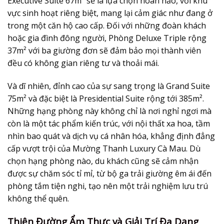
Executive Suite 67m² sẽ là lựa chọn hoàn hảo, với khu
vực sinh hoạt riêng biệt, mang lại cảm giác như đang ở
trong một căn hộ cao cấp. Đối với những đoàn khách
hoặc gia đình đông người, Phòng Deluxe Triple rộng
37m² với ba giường đơn sẽ đảm bảo mọi thành viên
đều có không gian riêng tư và thoải mái.
Và dĩ nhiên, đỉnh cao của sự sang trọng là Grand Suite
75m² và đặc biệt là Presidential Suite rộng tới 385m².
Những hạng phòng này không chỉ là nơi nghỉ ngơi mà
còn là một tác phẩm kiến trúc, với nội thất xa hoa, tầm
nhìn bao quát và dịch vụ cá nhân hóa, khẳng định đẳng
cấp vượt trội của Mường Thanh Luxury Cà Mau. Dù
chọn hạng phòng nào, du khách cũng sẽ cảm nhận
được sự chăm sóc tỉ mỉ, từ bộ ga trải giường êm ái đến
phòng tắm tiện nghi, tạo nên một trải nghiệm lưu trú
không thể quên.
Thiên Đường Ẩm Thực và Giải Trí Đa Dạng