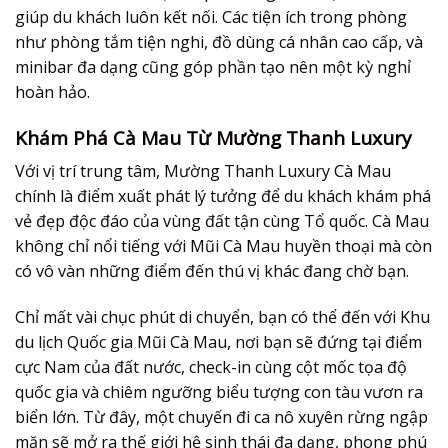
giúp du khách luôn kết nối. Các tiện ích trong phòng
như phòng tắm tiện nghi, đồ dùng cá nhân cao cấp, và
minibar đa dạng cũng góp phần tạo nên một kỳ nghỉ
hoàn hảo.
Khám Phá Cà Mau Từ Mường Thanh Luxury
Với vị trí trung tâm, Mường Thanh Luxury Cà Mau
chính là điểm xuất phát lý tưởng để du khách khám phá
vẻ đẹp độc đáo của vùng đất tận cùng Tổ quốc. Cà Mau
không chỉ nổi tiếng với Mũi Cà Mau huyền thoại mà còn
có vô vàn những điểm đến thú vị khác đang chờ bạn.
Chỉ mất vài chục phút di chuyển, bạn có thể đến với Khu
du lịch Quốc gia Mũi Cà Mau, nơi bạn sẽ đứng tại điểm
cực Nam của đất nước, check-in cùng cột mốc tọa độ
quốc gia và chiêm ngưỡng biểu tượng con tàu vươn ra
biển lớn. Từ đây, một chuyến đi ca nô xuyên rừng ngập
mặn sẽ mở ra thế giới hệ sinh thái đa dạng, phong phú