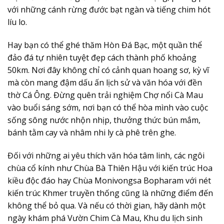
với những cánh rừng đước bạt ngàn và tiếng chim hót
líu lo.
Hay bạn có thể ghé thăm Hòn Đá Bạc, một quần thể
đảo đá tự nhiên tuyệt đẹp cách thành phố khoảng
50km. Nơi đây không chỉ có cảnh quan hoang sơ, kỳ vĩ
mà còn mang đậm dấu ấn lịch sử và văn hóa với đền
thờ Cá Ông. Đừng quên trải nghiệm Chợ nổi Cà Mau
vào buổi sáng sớm, nơi bạn có thể hòa mình vào cuộc
sống sông nước nhộn nhịp, thưởng thức bún mắm,
bánh tằm cay và nhâm nhi ly cà phê trên ghe.
Đối với những ai yêu thích văn hóa tâm linh, các ngôi
chùa cổ kính như Chùa Bà Thiên Hậu với kiến trúc Hoa
kiều độc đáo hay Chùa Monivongsa Bopharam với nét
kiến trúc Khmer truyền thống cũng là những điểm đến
không thể bỏ qua. Và nếu có thời gian, hãy dành một
ngày khám phá Vườn Chim Cà Mau, Khu du lịch sinh