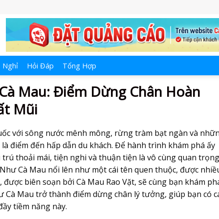
 Nghỉ
Hỏi Đáp
Tổng Hợp
 Cà Mau: Điểm Dừng Chân Hoàn
ất Mũi
quốc với sông nước mênh mông, rừng tràm bạt ngàn và nhữ
 là điểm đến hấp dẫn du khách. Để hành trình khám phá ấy
 trú thoải mái, tiện nghi và thuận tiện là vô cùng quan trọng
 Như Cà Mau
nổi lên như một cái tên quen thuộc, được nhiề
ày, được biên soạn bởi Cà Mau Rao Vặt, sẽ cùng bạn khám ph
ư Cà Mau
trở thành điểm dừng chân lý tưởng, giúp bạn có c
đầy tiềm năng này.