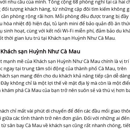
với nhu cầu của mình. Tổng cộng 68 phòng nghỉ tại cả hai c
g đối tượng khách hàng, từ những cặp đôi tìm kiếm không g
 cần phòng rộng rãi hơn. Mỗi phòng đều được trang bị đầy
ều hòa nhiệt độ hiện đại, tủ lạnh mini để bảo quản đồ ăn thứ
vụ sinh hoạt, cùng với kết nối Wi-Fi miễn phí, đảm bảo du kh
t thời gian lưu trú tại
Khách sạn Huỳnh Như Cà Mau
.
ủa Khách sạn Huỳnh Như Cà Mau
út mạnh mẽ của
Khách sạn Huỳnh Như Cà Mau
chính là vị trí
ạc ngay tại trung tâm sôi động của thành phố Cà Mau, trên
hách sạn mang đến cho du khách khả năng tiếp cận dễ dàn
 Đây không chỉ là một lợi thế về mặt địa lý mà còn là một đi
nh khám phá Cà Mau của bạn trở nên suôn sẻ và thú vị hơn b
khách chỉ mất vài phút di chuyển để đến các đầu mối giao th
i giữa các tỉnh thành trở nên đơn giản. Đối với những ai đến
từ sân bay Cà Mau về khách sạn cũng rất nhanh chóng, tiế