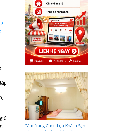
ũi
t
t
h
 đáp
,
n,
g 6
ng
Cẩm Nang Chọn Lựa Khách Sạn