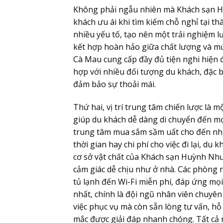
Không phải ngẫu nhiên mà
Khách sạn 
khách ưu ái khi tìm kiếm chỗ nghỉ tại t
nhiều yếu tố, tạo nên một trải nghiệm l
kết hợp hoàn hảo giữa chất lượng và mức
Cà Mau
cung cấp đầy đủ tiện nghi hiện đ
hợp với nhiều đối tượng du khách, đặc 
đảm bảo sự thoải mái.
Thứ hai, vị trí trung tâm chiến lược là
giúp du khách dễ dàng di chuyển đến mọ
trung tâm mua sắm sầm uất cho đến nh
thời gian hay chi phí cho việc đi lại, du
cơ sở vật chất của
Khách sạn Huỳnh Nh
cảm giác dễ chịu như ở nhà. Các phòng ng
tủ lạnh đến Wi-Fi miễn phí, đáp ứng mọi 
nhất, chính là đội ngũ nhân viên chuyên
việc phục vụ mà còn sẵn lòng tư vấn, hỗ 
mắc được giải đáp nhanh chóng. Tất cả 