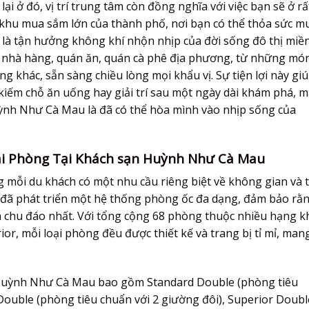
ại ở đó, vị trí trung tâm còn đồng nghĩa với việc bạn sẽ ở rấ
, khu mua sắm lớn của thành phố, nơi bạn có thể thỏa sức m
 là tận hưởng không khí nhộn nhịp của đời sống đô thị miề
t nhà hàng, quán ăn, quán cà phê địa phương, từ những mó
 khác, sẵn sàng chiều lòng mọi khẩu vị. Sự tiện lợi này gi
 kiếm chỗ ăn uống hay giải trí sau một ngày dài khám phá, 
ỳnh Như Cà Mau
là đã có thể hòa mình vào nhịp sống của
ại Phòng Tại Khách sạn Huỳnh Như Cà Mau
 mỗi du khách có một nhu cầu riêng biệt về không gian và t
ạn đã phát triển một hệ thống phòng ốc đa dạng, đảm bảo rằ
 chu đáo nhất. Với tổng cộng 68 phòng thuộc nhiều hạng k
r, mỗi loại phòng đều được thiết kế và trang bị tỉ mỉ, man
Huỳnh Như Cà Mau
bao gồm Standard Double (phòng tiêu
Double (phòng tiêu chuẩn với 2 giường đôi), Superior Doubl