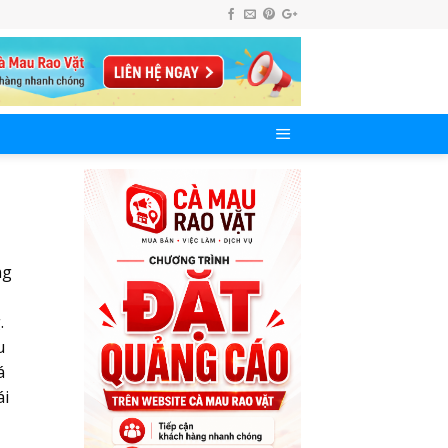
ng
.
u
á
ái