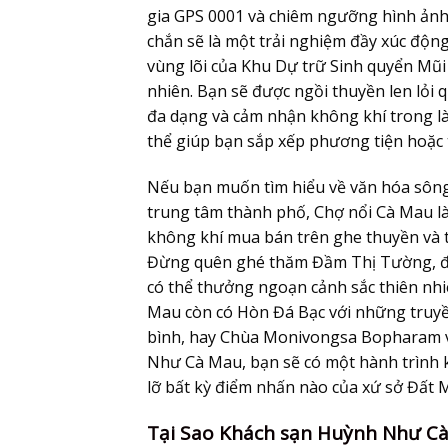
gia GPS 0001 và chiêm ngưỡng hình ảnh
chắn sẽ là một trải nghiệm đầy xúc độn
vùng lõi của Khu Dự trữ Sinh quyển Mũi
nhiên. Bạn sẽ được ngồi thuyền len lỏi
đa dạng và cảm nhận không khí trong l
thể giúp bạn sắp xếp phương tiện hoặc 
Nếu bạn muốn tìm hiểu về văn hóa sông
trung tâm thành phố, Chợ nổi Cà Mau là
không khí mua bán trên ghe thuyền và
Đừng quên ghé thăm Đầm Thị Tường, đầ
có thể thưởng ngoạn cảnh sắc thiên nhi
Mau còn có Hòn Đá Bạc với những truyền
bình, hay Chùa Monivongsa Bopharam vớ
Như Cà Mau
, bạn sẽ có một hành trìn
lỡ bất kỳ điểm nhấn nào của xứ sở Đất M
Tại Sao Khách sạn Huỳnh Như C