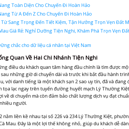
Nang Toàn Diện Cho Chuyến Đi Hoàn Hảo
Nang Từ A Đến Z Cho Chuyến Đi Hoàn Hảo
Từ Sang Trọng Đến Tiết Kiệm, Tận Hưởng Trọn Vẹn Đất M
au Giá Rẻ: Nghỉ Dưỡng Tiện Nghi, Khám Phá Trọn Vẹn Đấ
ững chắc cho dữ liệu cá nhân tại Việt Nam
ng Quan Về Hai Chi Nhánh Tiện Nghi
ững điều du khách quan tâm hàng đầu chính là tìm được mộ
sau những giờ di chuyển dài và trước khi bắt đầu hành trìn
au
, với danh tiếng là một khách sạn 2 sao uy tín, đã và đang
nh tọa lạc ngay trên tuyến đường huyết mạch Lý Thường Kiệt
ợi về di chuyển mà còn đảm bảo chất lượng dịch vụ đạt chuẩ
a nhiều người.
nằm liền kề nhau tại số 226 và 234 Lý Thường Kiệt, phườn
à Mau. Đây là một lợi thế không nhỏ, giúp du khách dễ dà