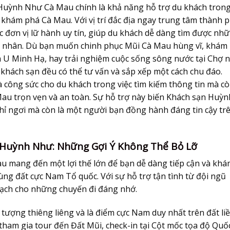
 Huỳnh Như Cà Mau
chính là khả năng hỗ trợ du khách tron
ịch khám phá Cà Mau. Với vị trí đắc địa ngay trung tâm thành 
các đơn vị lữ hành uy tín, giúp du khách dễ dàng tìm được nh
h cá nhân. Dù bạn muốn chinh phục Mũi Cà Mau hùng vĩ, khám
 U Minh Hạ, hay trải nghiệm cuộc sống sông nước tại Chợ n
hách sạn đều có thể tư vấn và sắp xếp một cách chu đáo.
và công sức cho du khách trong việc tìm kiếm thông tin mà c
u trọn vẹn và an toàn. Sự hỗ trợ này biến
Khách sạn Huỳn
hỉ ngơi mà còn là một người bạn đồng hành đáng tin cậy tr
Huỳnh Như: Những Gợi Ý Không Thể Bỏ Lỡ
au
mang đến một lợi thế lớn để bạn dễ dàng tiếp cận và kh
ng đất cực Nam Tổ quốc. Với sự hỗ trợ tận tình từ đội ngũ
oạch cho những chuyến đi đáng nhớ.
tượng thiêng liêng và là điểm cực Nam duy nhất trên đất li
tham gia tour đến Đất Mũi, check-in tại Cột mốc tọa độ Quố