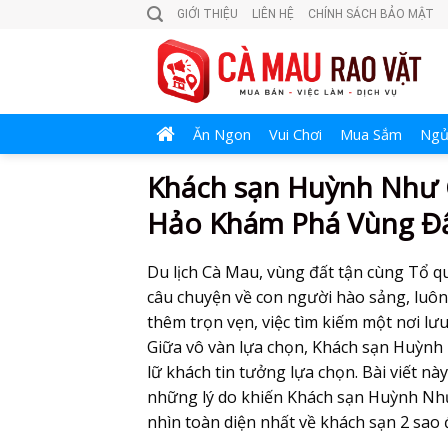
Skip
GIỚI THIỆU
LIÊN HỆ
CHÍNH SÁCH BẢO MẬT
to
content
Ăn Ngon
Vui Chơi
Mua Sắm
Ngủ
Khách sạn Huỳnh Như
Hảo Khám Phá Vùng Đ
Du lịch Cà Mau, vùng đất tận cùng Tổ 
câu chuyện về con người hào sảng, luôn
thêm trọn vẹn, việc tìm kiếm một nơi lưu
Giữa vô vàn lựa chọn,
Khách sạn Huỳnh
lữ khách tin tưởng lựa chọn. Bài viết n
những lý do khiến
Khách sạn Huỳnh Nh
nhìn toàn diện nhất về khách sạn 2 sao 