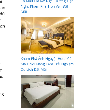
Cà Mau Giá Rẻ: Nghỉ Dưỡng Tiện
hi
Nghi, Khám Phá Trọn Vẹn Đất
ian
Mũi
 đủ
c
ách
Khám Phá Ánh Nguyệt Hotel Cà
g
Mau: Nơi Nâng Tầm Trải Nghiệm
Du Lịch Đất Mũi
ểm
ao
ông
t