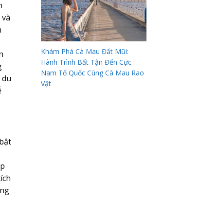
n
 và
m
Khám Phá Cà Mau Đất Mũi:
n
Hành Trình Bất Tận Đến Cực
g
Nam Tổ Quốc Cùng Cà Mau Rao
, du
Vặt
ễ
bật
áp
ích
ảng