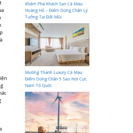
t
Khám Phá Khách Sạn Cà Mau:
ua
Hoàng Hổ – Điểm Dừng Chân Lý
Tưởng Tại Đất Mũi
n
n
úp
mà
Mường Thanh Luxury Cà Mau:
iện
Điểm Dừng Chân 5 Sao Nơi Cực
ng
Nam Tổ Quốc
hác
g
e