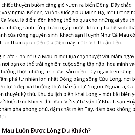
 chiếc thuyền buồm căng gió vươn ra biển Đông. Đây chắc
g và ý nghĩa. Kế đến, Vườn Quốc gia U Minh Hạ, một trong b
 Cà Mau, là điểm đến không thể bỏ qua cho những ai yêu th
 qua những cánh rừng tràm ngập nước, khám phá hệ sinh thá
ành của rừng nguyên sinh.
Khách sạn Huỳnh Như Cà Mau
c
tour tham quan đến địa điểm này một cách thuận tiện.
 nước, Chợ nổi Cà Mau là một lựa chọn tuyệt vời. Nằm ngay
 nơi bạn có thể trải nghiệm cuộc sống tấp nập, hòa mình v
 thưởng thức những món đặc sản miền Tây ngay trên sông.
m phá tự nhiên lớn nhất Đồng bằng sông Cửu Long, nơi 
ên tươi đẹp và thưởng thức hải sản tươi ngon. Ngoài ra, Cà
 thuyết kỳ thú, Khu du lịch biển Khai Long – một bãi biển 
i kiến trúc Khmer độc đáo. Với sự tư vấn từ
Khách sạn Hu
h khám phá phong phú, đậm chất miền Tây, đảm bảo không 
ũi.
à Mau Luôn Được Lòng Du Khách?