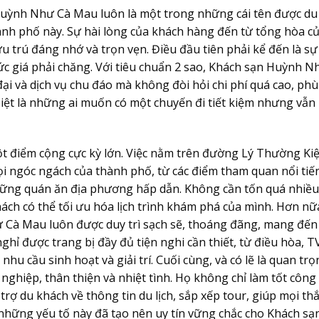
Huỳnh Như Cà Mau
luôn là một trong những cái tên được du
hành phố này. Sự hài lòng của khách hàng đến từ tổng hòa c
ưu trú đáng nhớ và trọn vẹn. Điều đầu tiên phải kể đến là sự
 giá phải chăng. Với tiêu chuẩn 2 sao,
Khách sạn Huỳnh N
ại và dịch vụ chu đáo mà không đòi hỏi chi phí quá cao, phù
biệt là những ai muốn có một chuyến đi tiết kiệm nhưng vẫn
 một điểm cộng cực kỳ lớn. Việc nằm trên đường Lý Thường Kiệ
i ngóc ngách của thành phố, từ các điểm tham quan nổi tiế
ững quán ăn địa phương hấp dẫn. Không cần tốn quá nhiều
 khách có thể tối ưu hóa lịch trình khám phá của mình. Hơn nữ
ư Cà Mau
luôn được duy trì sạch sẽ, thoáng đãng, mang đến
hỉ được trang bị đầy đủ tiện nghi cần thiết, từ điều hòa, T
nhu cầu sinh hoạt và giải trí. Cuối cùng, và có lẽ là quan tr
 nghiệp, thân thiện và nhiệt tình. Họ không chỉ làm tốt công
trợ du khách về thông tin du lịch, sắp xếp tour, giúp mọi th
những yếu tố này đã tạo nên uy tín vững chắc cho
Khách sạ