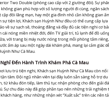
perior Two Double (phòng cao cấp với 2 giường đôi). Sự phâ
n không gian phù hợp với số lượng người đi cùng, ngân sách
ột cặp đôi lãng mạn, hay một gia đình nhỏ cần không gian ấ
sự tiện lợi, Khách sạn Huỳnh Như đều có thể cung cấp lựa
 về sự sạch sẽ, thoáng đãng và đầy đủ các tiện nghi cơ bả
 cái nóng miền nhiệt đới, đến TV giải trí, tủ lạnh để đồ uốn
n nữa, với trang bị máy nước nóng trong mỗi phòng tắm riêng
ước ấm áp sau một ngày dài khám phá, mang lại cảm giác d
 Huỳnh Như Cà Mau
.
ỗ Nghỉ Đến Hành Trình Khám Phá Cà Mau
ơi lưu trú tiện nghi,
Khách sạn Huỳnh Như Cà Mau
còn nổi 
 tận tâm. Đội ngũ nhân viên tại đây luôn sẵn sàng hỗ trợ du
nh, từ khâu đón tiếp, làm thủ tục nhận phòng cho đến giải đ
rú. Sự chu đáo này đã góp phần tạo nên những trải nghiệm t
 khách hàng, như những nhận xét “Xuất sắc” trên các nền t