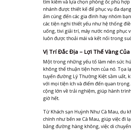
tìm kiếm và lựa chọn phòng ốc phù hợp 
nhánh được thiết kế để phục vụ đa dạn
ấm cúng đến các gia đình hay nhóm bạn
các tiện nghi thiết yếu như hệ thống đi
uống, tivi giải trí, máy nước nóng phục 
luôn được thoải mái và kết nối trong suố
Vị Trí Đắc Địa – Lợi Thế Vàng C
Một trong những yếu tố làm nên sức h
không thể thuận tiện hơn của nó. Tọa l
tuyến đường Lý Thường Kiệt sầm uất, k
với mọi tiện ích và điểm đến quan trọng.
cộng lớn về trải nghiệm, giúp hành trì
giờ hết.
Từ
Khách sạn Huỳnh Như Cà Mau
, du 
chính như bến xe Cà Mau, giúp việc đi lạ
bằng đường hàng không, việc di chuyển 