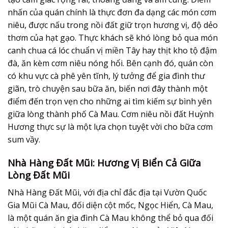
nhấn của quán chính là thực đơn đa dạng các món cơm
niêu, được nấu trong nồi đất giữ trọn hương vị, độ dẻo
thơm của hạt gạo. Thực khách sẽ khó lòng bỏ qua món
canh chua cá lóc chuẩn vị miền Tây hay thịt kho tộ đậm
đà, ăn kèm cơm niêu nóng hổi. Bên cạnh đó, quán còn
có khu vực cà phê yên tĩnh, lý tưởng để gia đình thư
giãn, trò chuyện sau bữa ăn, biến nơi đây thành một
điểm đến trọn vẹn cho những ai tìm kiếm sự bình yên
giữa lòng thành phố Cà Mau. Cơm niêu nồi đất Huỳnh
Hương thực sự là một lựa chọn tuyệt vời cho bữa cơm
sum vầy.
Nhà Hàng Đất Mũi: Hương Vị Biển Cả Giữa
Lòng Đất Mũi
Nhà Hàng Đất Mũi, với địa chỉ đắc địa tại Vườn Quốc
Gia Mũi Cà Mau, đối diện cột mốc, Ngọc Hiển, Cà Mau,
là một
quán ăn gia đình Cà Mau
không thể bỏ qua đối