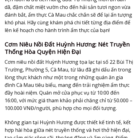
dã, đậm chất miệt vườn cho đến hải sản tươi ngon vừa
đánh bắt, ẩm thực Cà Mau chắc chắn sẽ để lại ấn tượng
khó phai. Hãy cùng khám phá chi tiết từng địa điểm để
lên kế hoạch cho hành trình ẩm thực của bạn!
Cơm Niêu Nồi Đất Huỳnh Hương: Nét Truyền
Thống Hòa Quyện Hiện Đại
Cơm niêu nồi đất Huỳnh Hương tọa lạc tại số 22 Bùi Thị
Trường, Phường 5, Cà Mau, từ lâu đã ghi dấu ấn trong
lòng thực khách như một trong những
quán ăn gia
đình Cà Mau
tiêu biểu, mang đến trải nghiệm ẩm thực
đầy hoài niệm. Quán mở cửa phục vụ từ 10:00 đến
16:00, với mức giá tham khảo phải chăng chỉ từ 50.000 –
100.000 VNĐ/người, phù hợp cho mọi đối tượng.
Không gian tại Huỳnh Hương được thiết kế tinh tế, kết
hợp hài hòa giữa nét truyền thống và hơi thở hiện đại,
tạo cảm giác rộng rãi, thoáng đãng và ấm cúng. Điểm