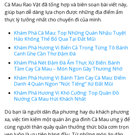
Cà Mau Rao Vặt đã tổng hợp và biên soạn bài viết này,
giúp bạn dễ dàng lựa chọn được những địa điểm ẩm
thực lý tưởng nhất cho chuyến đi của mình.
Khám Phá Cà Mau: Top Những Quán Nhậu Tuyệt
Hảo Không Thể Bỏ Qua Tại Đất Mũi
Khám Phá Hương Vị Biển Cả Trong Từng Tô Bánh
Canh Ghẹ Cần Thơ Đậm Đà
Khám Phá Nét Đậm Đà Ẩm Thực Xứ Biển: Bánh
Tầm Cay Cà Mau – Món Ngon Gây Thương Nhớ
Khám Phá Hương Vị Bánh Tầm Cay Cà Mau: Điểm
Danh 4 Quán Ngon “Nức Tiếng” Xứ Đất Mũi
Khám Phá Hương Vị Khó Cưỡng: Top Quán Đồ
Nướng Cà Mau Hút Khách Nhất
Dù bạn là người dân địa phương hay du khách phương
xa, việc tìm kiếm một
quán ăn gia đình Cà Mau
ưng ý để
cùng người thân quây quần thưởng thức bữa cơm trọn
vẹn luôn là ưu tiên hàng đầu. Từ những món ăn dân