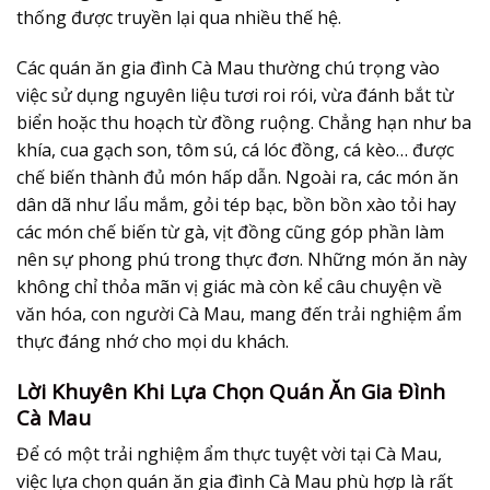
thống được truyền lại qua nhiều thế hệ.
Các
quán ăn gia đình Cà Mau
thường chú trọng vào
việc sử dụng nguyên liệu tươi roi rói, vừa đánh bắt từ
biển hoặc thu hoạch từ đồng ruộng. Chẳng hạn như ba
khía, cua gạch son, tôm sú, cá lóc đồng, cá kèo… được
chế biến thành đủ món hấp dẫn. Ngoài ra, các món ăn
dân dã như lẩu mắm, gỏi tép bạc, bồn bồn xào tỏi hay
các món chế biến từ gà, vịt đồng cũng góp phần làm
nên sự phong phú trong thực đơn. Những món ăn này
không chỉ thỏa mãn vị giác mà còn kể câu chuyện về
văn hóa, con người Cà Mau, mang đến trải nghiệm ẩm
thực đáng nhớ cho mọi du khách.
Lời Khuyên Khi Lựa Chọn Quán Ăn Gia Đình
Cà Mau
Để có một trải nghiệm ẩm thực tuyệt vời tại Cà Mau,
việc lựa chọn
quán ăn gia đình Cà Mau
phù hợp là rất