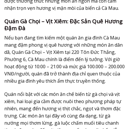
được thưởng thức những món ăn ngon mà còn cảm
nhận trọn vẹn hương vị mặn mòi của biển cả Cà Mau.
Quán Gà Chọi – Vịt Xiêm: Đặc Sản Quê Hương
Đậm Đà
Nếu bạn đang tìm kiếm một
quán ăn gia đình Cà Mau
mang đậm phong vị quê hương với những món ăn dân
dã, Quán Gà Chọi – Vịt Xiêm tại 220 Tôn Đức Thắng,
Phường 6, Cà Mau chính là điểm đến lý tưởng. Với giờ
hoạt động từ 10:00 – 21:00 và mức giá 100.000 – 200.000
VNĐ/người, quán đã trở thành địa chỉ quen thuộc của
nhiều gia đình yêu thích ẩm thực truyền thống.
Quán nổi bật với các món ăn chế biến từ gà chọi và vịt
xiêm, hai loại gia cầm được nuôi theo phương pháp tự
nhiên, mang đến hương vị thịt chắc, ngọt và thơm đặc
trưng. Các món ăn tại đây vô cùng đa dạng, từ gà
nướng mọi thơm lừng, gà luộc chấm muối tiêu chanh