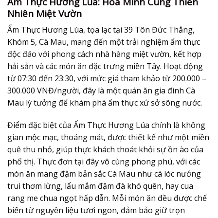
Ẩm Thực Hương Lúa: Hòa Mình Cùng Thiên
Nhiên Miệt Vườn
Ẩm Thực Hương Lúa, tọa lạc tại 39 Tôn Đức Thắng,
Khóm 5, Cà Mau, mang đến một trải nghiệm ẩm thực
độc đáo với phong cách nhà hàng miệt vườn, kết hợp
hải sản và các món ăn đặc trưng miền Tây. Hoạt động
từ 07:30 đến 23:30, với mức giá tham khảo từ 200.000 –
300.000 VNĐ/người, đây là một
quán ăn gia đình Cà
Mau
lý tưởng để khám phá ẩm thực xứ sở sông nước.
Điểm đặc biệt của Ẩm Thực Hương Lúa chính là không
gian mộc mạc, thoáng mát, được thiết kế như một miền
quê thu nhỏ, giúp thực khách thoát khỏi sự ồn ào của
phố thị. Thực đơn tại đây vô cùng phong phú, với các
món ăn mang đậm bản sắc Cà Mau như cá lóc nướng
trui thơm lừng, lẩu mắm đậm đà khó quên, hay cua
rang me chua ngọt hấp dẫn. Mỗi món ăn đều được chế
biến từ nguyên liệu tươi ngon, đảm bảo giữ trọn