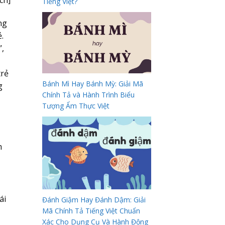
Tiếng Việt?
ng
.
”,
trẻ
Bánh Mì Hay Bánh Mỳ: Giải Mã
g
Chính Tả và Hành Trình Biểu
Tượng Ẩm Thực Việt
m
ái
Đánh Giậm Hay Đánh Dậm: Giải
Mã Chính Tả Tiếng Việt Chuẩn
Xác Cho Dụng Cụ Và Hành Động