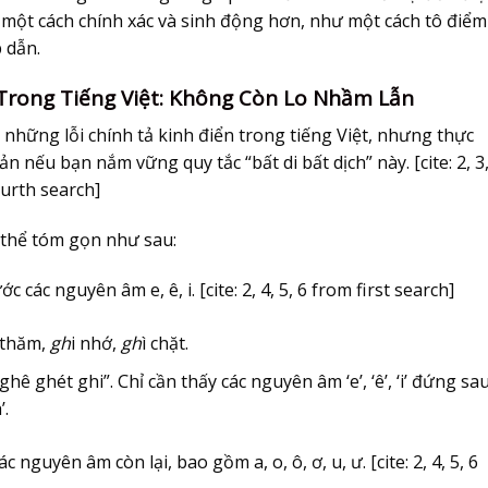
 một cách chính xác và sinh động hơn, như một cách tô điểm
 dẫn.
 Trong Tiếng Việt: Không Còn Lo Nhầm Lẫn
g những lỗi chính tả kinh điển trong tiếng Việt, nhưng thực
ản nếu bạn nắm vững quy tắc “bất di bất dịch” này. [cite: 2, 3,
fourth search]
có thể tóm gọn như sau:
ước các nguyên âm
e, ê, i
. [cite: 2, 4, 5, 6 from first search]
 thăm,
gh
i nhớ,
gh
ì chặt.
ê ghét ghi”. Chỉ cần thấy các nguyên âm ‘e’, ‘ê’, ‘i’ đứng sau
’.
ả các nguyên âm còn lại, bao gồm
a, o, ô, ơ, u, ư
. [cite: 2, 4, 5, 6