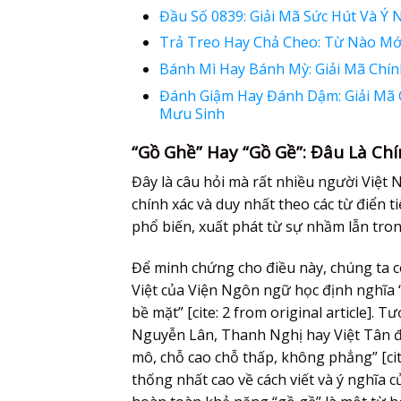
Đầu Số 0839: Giải Mã Sức Hút Và Ý
Trả Treo Hay Chả Cheo: Từ Nào Mới
Bánh Mì Hay Bánh Mỳ: Giải Mã Chín
Đánh Giậm Hay Đánh Dậm: Giải Mã 
Mưu Sinh
“Gồ Ghề” Hay “Gồ Gề”: Đâu Là Ch
Đây là câu hỏi mà rất nhiều người Việt
chính xác và duy nhất theo các từ điển tiế
phổ biến, xuất phát từ sự nhầm lẫn trong 
Để minh chứng cho điều này, chúng ta có
Việt của Viện Ngôn ngữ học định nghĩa 
bề mặt” [cite: 2 from original article].
Nguyễn Lân, Thanh Nghị hay Việt Tân đề
mô, chỗ cao chỗ thấp, không phẳng” [cit
thống nhất cao về cách viết và ý nghĩa 