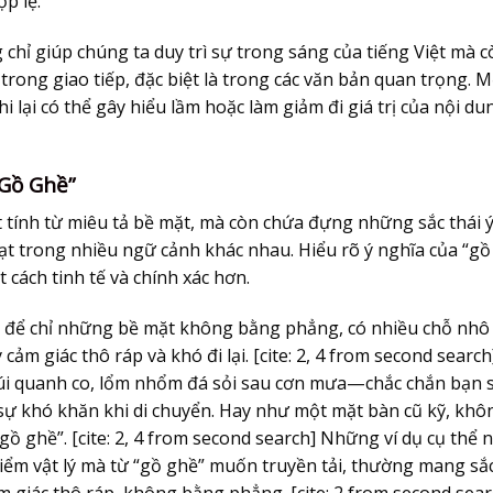
p lệ.
 chỉ giúp chúng ta duy trì sự trong sáng của tiếng Việt mà c
trong giao tiếp, đặc biệt là trong các văn bản quan trọng. M
i lại có thể gây hiểu lầm hoặc làm giảm đi giá trị của nội du
“Gồ Ghề”
 tính từ miêu tả bề mặt, mà còn chứa đựng những sắc thái 
t trong nhiều ngữ cảnh khác nhau. Hiểu rõ ý nghĩa của “gồ
cách tinh tế và chính xác hơn.
g để chỉ những bề mặt không bằng phẳng, có nhiều chỗ nhô
ảm giác thô ráp và khó đi lại. [cite: 2, 4 from second search
i quanh co, lổm nhổm đá sỏi sau cơn mưa—chắc chắn bạn 
sự khó khăn khi di chuyển. Hay như một mặt bàn cũ kỹ, khô
ồ ghề”. [cite: 2, 4 from second search] Những ví dụ cụ thể 
điểm vật lý mà từ “gồ ghề” muốn truyền tải, thường mang sắ
ảm giác thô ráp, không bằng phẳng. [cite: 2 from second sear