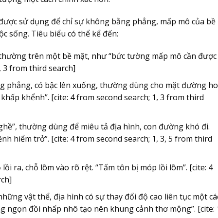
 được sử dụng để chỉ sự không bằng phẳng, mấp mô của bề
ộc sống. Tiêu biểu có thể kể đến:
, thường trên một bề mặt, như “bức tường mấp mô cần được
1, 3 from third search]
ng phẳng, có bậc lên xuống, thường dùng cho mặt đường ho
khấp khểnh”. [cite: 4 from second search; 1, 3 from third
 ghề”, thường dùng để miêu tả địa hình, con đường khó đi.
hiểm trở”. [cite: 4 from second search; 1, 3, 5 from third
ồi ra, chỗ lõm vào rõ rệt. “Tấm tôn bị móp lồi lõm”. [cite: 4
rch]
hững vật thể, địa hình có sự thay đổi độ cao liên tục một cá
ng ngọn đồi nhấp nhô tạo nên khung cảnh thơ mộng”. [cite: 