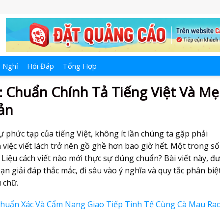
 Nghỉ
Hỏi Đáp
Tổng Hợp
: Chuẩn Chính Tả Tiếng Việt Và M
ản
phức tạp của tiếng Việt, không ít lần chúng ta gặp phải
 việc viết lách trở nên gồ ghề hơn bao giờ hết. Một trong s
 Liệu cách viết nào mới thực sự đúng chuẩn? Bài viết này, đ
n giải đáp thắc mắc, đi sâu vào ý nghĩa và quy tắc phân biệ
u chữ.
 Chuẩn Xác Và Cẩm Nang Giao Tiếp Tinh Tế Cùng Cà Mau Ra