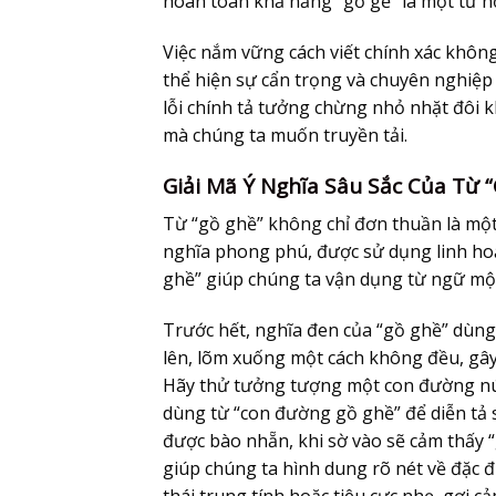
hoàn toàn khả năng “gồ gề” là một từ hợ
Việc nắm vững cách viết chính xác không
thể hiện sự cẩn trọng và chuyên nghiệp 
lỗi chính tả tưởng chừng nhỏ nhặt đôi kh
mà chúng ta muốn truyền tải.
Giải Mã Ý Nghĩa Sâu Sắc Của Từ 
Từ “gồ ghề” không chỉ đơn thuần là một
nghĩa phong phú, được sử dụng linh hoạ
ghề” giúp chúng ta vận dụng từ ngữ một 
Trước hết, nghĩa đen của “gồ ghề” dùn
lên, lõm xuống một cách không đều, gây c
Hãy thử tưởng tượng một con đường nú
dùng từ “con đường gồ ghề” để diễn tả 
được bào nhẵn, khi sờ vào sẽ cảm thấy “g
giúp chúng ta hình dung rõ nét về đặc 
thái trung tính hoặc tiêu cực nhẹ, gợi c