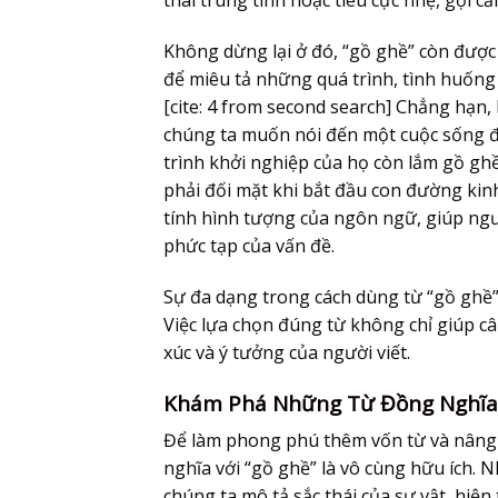
Không dừng lại ở đó, “gồ ghề” còn đượ
để miêu tả những quá trình, tình huống
[cite: 4 from second search] Chẳng hạn,
chúng ta muốn nói đến một cuộc sống đ
trình khởi nghiệp của họ còn lắm gồ gh
phải đối mặt khi bắt đầu con đường kinh
tính hình tượng của ngôn ngữ, giúp ng
phức tạp của vấn đề.
Sự đa dạng trong cách dùng từ “gồ ghề”
Việc lựa chọn đúng từ không chỉ giúp câ
xúc và ý tưởng của người viết.
Khám Phá Những Từ Đồng Nghĩa, 
Để làm phong phú thêm vốn từ và nâng ca
nghĩa với “gồ ghề” là vô cùng hữu ích. 
chúng ta mô tả sắc thái của sự vật, hiệ