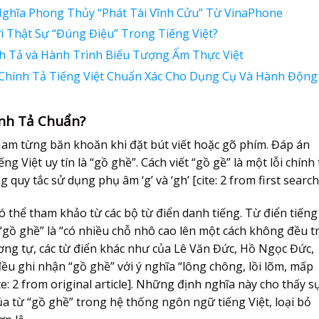
 Nghĩa Phong Thủy “Phát Tài Vĩnh Cửu” Từ VinaPhone
 Thật Sự “Đúng Điệu” Trong Tiếng Việt?
h Tả và Hành Trình Biểu Tượng Ẩm Thực Việt
Chính Tả Tiếng Việt Chuẩn Xác Cho Dụng Cụ Và Hành Động
ính Tả Chuẩn?
 Nam từng băn khoăn khi đặt bút viết hoặc gõ phím. Đáp án
ng Việt uy tín là “gồ ghề”. Cách viết “gồ gề” là một lỗi chính 
quy tắc sử dụng phụ âm ‘g’ và ‘gh’ [cite: 2 from first search
 thể tham khảo từ các bộ từ điển danh tiếng. Từ điển tiếng
“gồ ghề” là “có nhiều chỗ nhô cao lên một cách không đều t
 Tương tự, các từ điển khác như của Lê Văn Đức, Hồ Ngọc Đức,
u ghi nhận “gồ ghề” với ý nghĩa “lông chông, lồi lõm, mấp
e: 2 from original article]. Những định nghĩa này cho thấy s
của từ “gồ ghề” trong hệ thống ngôn ngữ tiếng Việt, loại bỏ