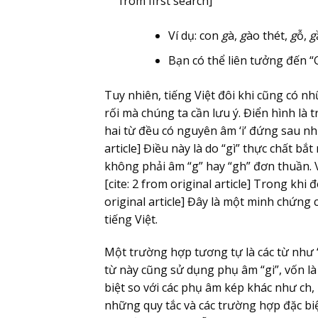
from first search]
Ví dụ: con
g
à,
g
ào thét,
g
ỗ,
g
Bạn có thể liên tưởng đến “
Tuy nhiên, tiếng Việt đôi khi cũng có n
rối mà chúng ta cần lưu ý. Điển hình là t
hai từ đều có nguyên âm ‘i’ đứng sau nh
article] Điều này là do “gì” thực chất bắ
không phải âm “g” hay “gh” đơn thuần. Vì đ
[cite: 2 from original article] Trong khi đ
original article] Đây là một minh chứng 
tiếng Việt.
Một trường hợp tương tự là các từ như “
từ này cũng sử dụng phụ âm “gi”, vốn là
biệt so với các phụ âm kép khác như ch, k
những quy tắc và các trường hợp đặc biệ