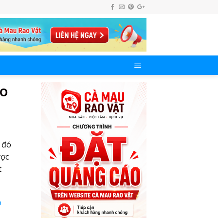
ẹo
ố đó
ược
t
o