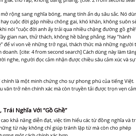
c mở rộng sang nghĩa bóng, mang tính ẩn dụ sâu sắc. Nó dù
 hay cuộc đời gặp nhiều chông gai, khó khăn, không suôn sẻ
 khi nói “cuộc đời anh ấy trải qua nhiều chặng đường gồ ghề
ầy gian nan, thử thách, không hề bằng phẳng. Hay “hành
ề” để ví von về những trở ngại, thách thức mà những người 
 doanh. [cite: 4 from second search] Cách dùng này làm tăn
ười nghe, người đọc cảm nhận được chiều sâu cảm xúc và sự
 chính là một minh chứng cho sự phong phú của tiếng Việt.
u văn trở nên chính xác mà còn truyền tải được trọn vẹn cả
Trái Nghĩa Với “Gồ Ghề”
o khả năng diễn đạt, việc tìm hiểu các từ đồng nghĩa và tr
Những từ này không chỉ giúp tránh lặp từ mà còn cho phép
n tượng một cách chính xác hơn.