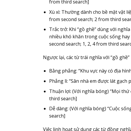
from third search]
Xù xì
: Thường dành cho bề mặt vật liệu
from second search; 2 from third sea
Trắc trở
: Khi “gồ ghề” dùng với nghĩa
nhiều khó khăn trong cuộc sống hay cô
second search; 1, 2, 4 from third sear
Ngược lại, các từ trái nghĩa với “gồ ghề
Bằng phẳng
: “Khu vực này có địa hìn
Phẳng lì
: “Sân nhà em được lát gạch ph
Thuận lợi
: (Với nghĩa bóng) “Mọi thứ 
third search]
Dễ dàng
: (Với nghĩa bóng) “Cuộc sống
search]
Việc linh hoạt sử dụng các từ đồng nghĩ