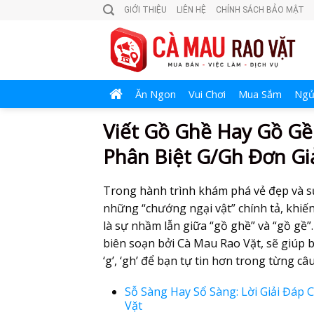
Skip
GIỚI THIỆU
LIÊN HỆ
CHÍNH SÁCH BẢO MẬT
to
content
Ăn Ngon
Vui Chơi
Mua Sắm
Ngủ
Viết Gồ Ghề Hay Gồ Gề
Phân Biệt G/Gh Đơn Gi
Trong hành trình khám phá vẻ đẹp và sự 
những “chướng ngại vật” chính tả, khiến
là sự nhầm lẫn giữa “gồ ghề” và “gồ gề”.
biên soạn bởi Cà Mau Rao Vặt, sẽ giúp bạ
‘g’, ‘gh’ để bạn tự tin hơn trong từng câ
Sỗ Sàng Hay Sổ Sàng: Lời Giải Đáp
Vặt