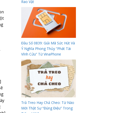
Rao Vặt
òn
ột
ng
Đầu Số 0839: Giải Mã Sức Hút Và
Ý Nghĩa Phong Thủy “Phát Tài
ý
Vĩnh Cửu” Từ VinaPhone
]
sẽ
ng
này
Trả Treo Hay Chả Cheo: Từ Nào
c
Mới Thật Sự “Đúng Điệu” Trong
ch]