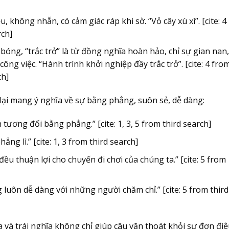
, không nhẵn, có cảm giác ráp khi sờ. “Vỏ cây xù xì”. [cite: 4
rch]
 bóng, “trắc trở” là từ đồng nghĩa hoàn hảo, chỉ sự gian nan,
ng việc. “Hành trình khởi nghiệp đầy trắc trở”. [cite: 4 fro
ch]
” lại mang ý nghĩa về sự bằng phẳng, suôn sẻ, dễ dàng:
h tương đối bằng phẳng.” [cite: 1, 3, 5 from third search]
ẳng lì.” [cite: 1, 3 from third search]
đều thuận lợi cho chuyến đi chơi của chúng ta.” [cite: 5 from
 luôn dễ dàng với những người chăm chỉ.” [cite: 5 from third
a và trái nghĩa không chỉ giúp câu văn thoát khỏi sự đơn đi