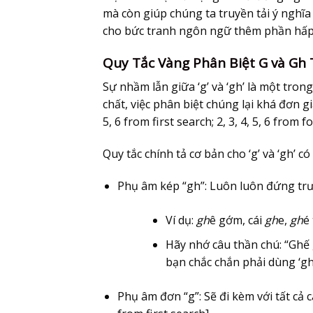
mà còn giúp chúng ta truyền tải ý nghĩa
cho bức tranh ngôn ngữ thêm phần hấp
Quy Tắc Vàng Phân Biệt G và Gh
Sự nhầm lẫn giữa ‘g’ và ‘gh’ là một tron
chất, việc phân biệt chúng lại khá đơn gi
5, 6 from first search; 2, 3, 4, 5, 6 from 
Quy tắc chính tả cơ bản cho ‘g’ và ‘gh’ 
Phụ âm kép “gh”
: Luôn luôn đứng tr
Ví dụ:
gh
ê gớm, cái
gh
e,
gh
é
Hãy nhớ câu thần chú: “Ghế gh
bạn chắc chắn phải dùng ‘gh
Phụ âm đơn “g”
: Sẽ đi kèm với tất c