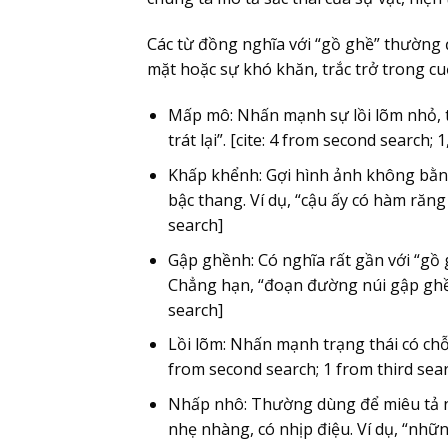
Các từ đồng nghĩa với “gồ ghề” thường
mặt hoặc sự khó khăn, trắc trở trong cu
Mấp mô
: Nhấn mạnh sự lồi lõm nhỏ
trát lại”. [cite: 4 from second search; 
Khấp khểnh
: Gợi hình ảnh không bằ
bậc thang. Ví dụ, “cậu ấy có hàm răng 
search]
Gập ghềnh
: Có nghĩa rất gần với “gồ
Chẳng hạn, “đoạn đường núi gập ghềnh 
search]
Lồi lõm
: Nhấn mạnh trạng thái có chỗ l
from second search; 1 from third sea
Nhấp nhô
: Thường dùng để miêu tả n
nhẹ nhàng, có nhịp điệu. Ví dụ, “nhữ