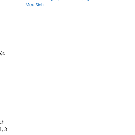
Mưu Sinh
ặc
ch
1, 3