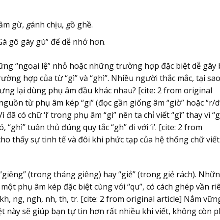
ầm gừ,
g
ánh chịu,
g
ồ ghề.
Gà gô gáy gù” để dễ nhớ hơn.
hững “ngoại lệ” nhỏ hoặc những trường hợp đặc biệt dễ gây 
rường hợp của từ “gì” và “ghì”. Nhiều người thắc mắc, tại sao
ưng lại dùng phụ âm đầu khác nhau? [cite: 2 from original
t nguồn từ phụ âm kép “gi” (đọc gần giống âm “giờ” hoặc “r/d”
ã có chữ ‘i’ trong phụ âm “gi” nên ta chỉ viết “gì” thay vì “gi
ó, “ghì” tuân thủ đúng quy tắc “gh” đi với ‘i’. [cite: 2 from
cho thấy sự tinh tế và đôi khi phức tạp của hệ thống chữ viết
giêng” (trong tháng giêng) hay “giẻ” (trong giẻ rách). Nhữ
 một phụ âm kép đặc biệt cùng với “qu”, có cách ghép vần ri
h, ng, ngh, nh, th, tr. [cite: 2 from original article] Nắm vữn
t này sẽ giúp bạn tự tin hơn rất nhiều khi viết, không còn p