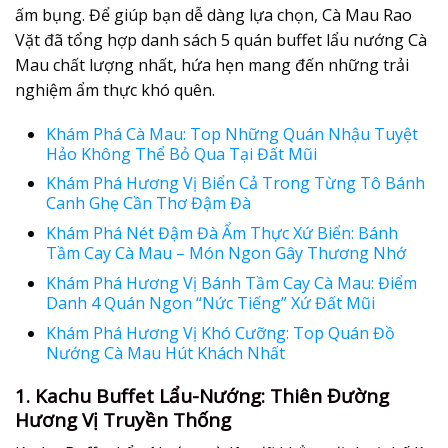
ấm bụng. Để giúp bạn dễ dàng lựa chọn, Cà Mau Rao
Vặt đã tổng hợp danh sách 5 quán buffet lẩu nướng Cà
Mau chất lượng nhất, hứa hẹn mang đến những trải
nghiệm ẩm thực khó quên.
Khám Phá Cà Mau: Top Những Quán Nhậu Tuyệt
Hảo Không Thể Bỏ Qua Tại Đất Mũi
Khám Phá Hương Vị Biển Cả Trong Từng Tô Bánh
Canh Ghẹ Cần Thơ Đậm Đà
Khám Phá Nét Đậm Đà Ẩm Thực Xứ Biển: Bánh
Tầm Cay Cà Mau – Món Ngon Gây Thương Nhớ
Khám Phá Hương Vị Bánh Tầm Cay Cà Mau: Điểm
Danh 4 Quán Ngon “Nức Tiếng” Xứ Đất Mũi
Khám Phá Hương Vị Khó Cưỡng: Top Quán Đồ
Nướng Cà Mau Hút Khách Nhất
1. Kachu Buffet Lẩu-Nướng: Thiên Đường
Hương Vị Truyền Thống