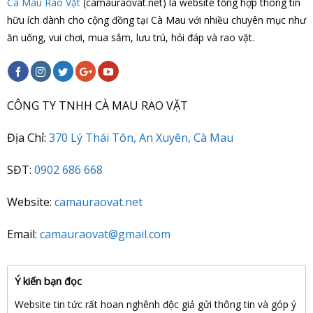
Cà Mau Rao Vặt
(camauraovat.net) là website tổng hợp thông tin
hữu ích dành cho cộng đồng tại Cà Mau với nhiều chuyên mục như
ăn uống, vui chơi, mua sắm, lưu trú, hỏi đáp và rao vặt.
CÔNG TY TNHH CÀ MAU RAO VẶT
Địa Chỉ:
370 Lý Thái Tôn, An Xuyên, Cà Mau
SĐT:
0902 686 668
Website:
camauraovat.net
Email:
camauraovat@gmail.com
Ý kiến bạn đọc
Website tin tức rất hoan nghênh độc giả gửi thông tin và góp ý