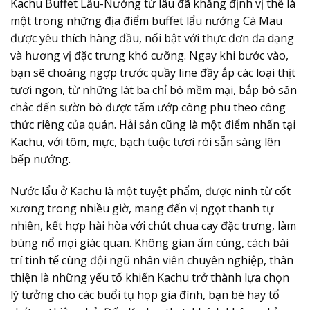
Kachu Buffet Lẩu-Nướng từ lâu đã khẳng định vị thế là
một trong những địa điểm buffet lẩu nướng Cà Mau
được yêu thích hàng đầu, nổi bật với thực đơn đa dạng
và hương vị đặc trưng khó cưỡng. Ngay khi bước vào,
bạn sẽ choáng ngợp trước quầy line đầy ắp các loại thịt
tươi ngon, từ những lát ba chỉ bò mềm mại, bắp bò săn
chắc đến sườn bò được tẩm ướp công phu theo công
thức riêng của quán. Hải sản cũng là một điểm nhấn tại
Kachu, với tôm, mực, bạch tuộc tươi rói sẵn sàng lên
bếp nướng.
Nước lẩu ở Kachu là một tuyệt phẩm, được ninh từ cốt
xương trong nhiều giờ, mang đến vị ngọt thanh tự
nhiên, kết hợp hài hòa với chút chua cay đặc trưng, làm
bùng nổ mọi giác quan. Không gian ấm cúng, cách bài
trí tinh tế cùng đội ngũ nhân viên chuyên nghiệp, thân
thiện là những yếu tố khiến Kachu trở thành lựa chọn
lý tưởng cho các buổi tụ họp gia đình, bạn bè hay tổ