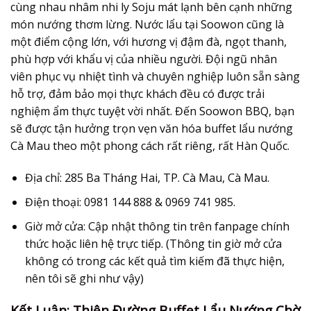
cùng nhau nhâm nhi ly Soju mát lạnh bên cạnh những
món nướng thơm lừng. Nước lẩu tại Soowon cũng là
một điểm cộng lớn, với hương vị đậm đà, ngọt thanh,
phù hợp với khẩu vị của nhiều người. Đội ngũ nhân
viên phục vụ nhiệt tình và chuyên nghiệp luôn sẵn sàng
hỗ trợ, đảm bảo mọi thực khách đều có được trải
nghiệm ẩm thực tuyệt vời nhất. Đến Soowon BBQ, bạn
sẽ được tận hưởng trọn vẹn văn hóa buffet lẩu nướng
Cà Mau theo một phong cách rất riêng, rất Hàn Quốc.
Địa chỉ:
285 Ba Tháng Hai, TP. Cà Mau, Cà Mau.
Điện thoại:
0981 144 888 & 0969 741 985.
Giờ mở cửa:
Cập nhật thông tin trên fanpage chính
thức hoặc liên hệ trực tiếp. (Thông tin giờ mở cửa
không có trong các kết quả tìm kiếm đã thực hiện,
nên tôi sẽ ghi như vậy)
Kết Luận: Thiên Đường Buffet Lẩu Nướng Chờ