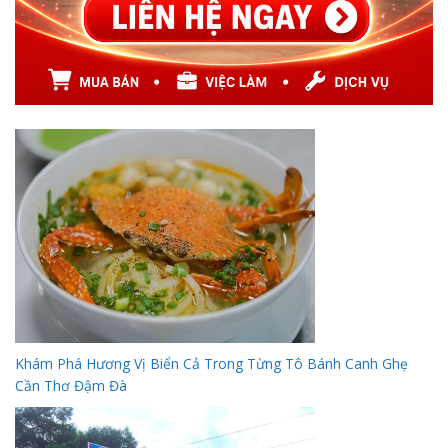
Khám Phá Hương Vị Biển Cả Trong Từng Tô Bánh Canh Ghẹ
Cần Thơ Đậm Đà