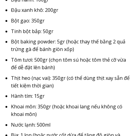
Đậu xanh khô:
200gr
Bột gạo:
350gr
Tinh bột bắp:
50gr
Bột baking powder:
5gr (hoặc thay thế bằng 2 quả
trứng gà để bánh giòn xốp)
Tôm tươi:
500gr (chọn tôm sú hoặc tôm thẻ cỡ vừa
để dễ đặt lên bánh)
Thịt heo (nạc vai):
350gr (có thể dùng thịt xay sẵn để
tiết kiệm thời gian)
Hành tím:
15gr
Khoai môn:
350gr (hoặc khoai lang nếu không có
khoai môn)
Nước lạnh:
500ml
Bia:
1 lon (hoặc nước cốt dừa để tăng độ giòn và