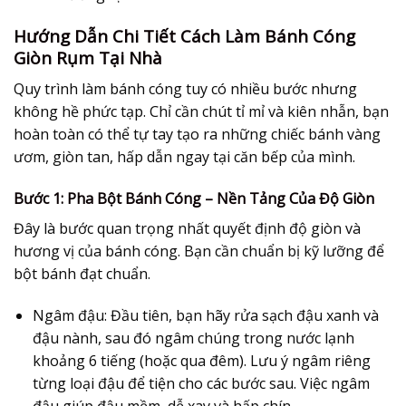
Hướng Dẫn Chi Tiết Cách Làm Bánh Cóng
Giòn Rụm Tại Nhà
Quy trình làm
bánh cóng
tuy có nhiều bước nhưng
không hề phức tạp. Chỉ cần chút tỉ mỉ và kiên nhẫn, bạn
hoàn toàn có thể tự tay tạo ra những chiếc bánh vàng
ươm, giòn tan, hấp dẫn ngay tại căn bếp của mình.
Bước 1: Pha Bột Bánh Cóng – Nền Tảng Của Độ Giòn
Đây là bước quan trọng nhất quyết định độ giòn và
hương vị của
bánh cóng
. Bạn cần chuẩn bị kỹ lưỡng để
bột bánh đạt chuẩn.
Ngâm đậu:
Đầu tiên, bạn hãy rửa sạch đậu xanh và
đậu nành, sau đó ngâm chúng trong nước lạnh
khoảng 6 tiếng (hoặc qua đêm). Lưu ý ngâm riêng
từng loại đậu để tiện cho các bước sau. Việc ngâm
đậu giúp đậu mềm, dễ xay và hấp chín.