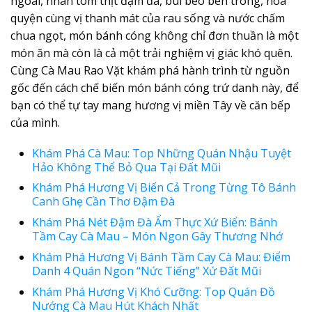
ngoài, nhân tôm thịt đậm đà, bùi béo bên trong, hòa
quyện cùng vị thanh mát của rau sống và nước chấm
chua ngọt, món
bánh cóng
không chỉ đơn thuần là một
món ăn mà còn là cả một trải nghiệm vị giác khó quên.
Cùng Cà Mau Rao Vặt khám phá hành trình từ nguồn
gốc đến cách chế biến món
bánh cóng
trứ danh này, để
bạn có thể tự tay mang hương vị miền Tây về căn bếp
của mình.
Khám Phá Cà Mau: Top Những Quán Nhậu Tuyệt
Hảo Không Thể Bỏ Qua Tại Đất Mũi
Khám Phá Hương Vị Biển Cả Trong Từng Tô Bánh
Canh Ghẹ Cần Thơ Đậm Đà
Khám Phá Nét Đậm Đà Ẩm Thực Xứ Biển: Bánh
Tầm Cay Cà Mau – Món Ngon Gây Thương Nhớ
Khám Phá Hương Vị Bánh Tầm Cay Cà Mau: Điểm
Danh 4 Quán Ngon “Nức Tiếng” Xứ Đất Mũi
Khám Phá Hương Vị Khó Cưỡng: Top Quán Đồ
Nướng Cà Mau Hút Khách Nhất