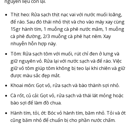
nguyên liệu còn lại.
Thịt heo:
Rửa sạch thịt nạc vai với nước muối loãng,
để ráo. Sau đó thái nhỏ thịt và cho vào máy xay cùng
15gr hành tím, 1 muỗng cà phê nước mắm, 1 muỗng
cà phê đường, 2/3 muỗng cà phê hạt nêm. Xay
nhuyễn hỗn hợp này.
Tôm:
Rửa sạch tôm với muối, rút chỉ đen ở lưng và
giữ nguyên vỏ. Rửa lại với nước sạch và để ráo. Việc
giữ vỏ tôm giúp tôm không bị teo lại khi chiên và giữ
được màu sắc đẹp mắt.
Khoai môn:
Gọt vỏ, rửa sạch và bào thành sợi nhỏ.
Cà rốt, củ cải:
Gọt vỏ, rửa sạch và thái lát mỏng hoặc
bào sợi để làm đồ chua.
Hành tím, tỏi, ớt:
Bóc vỏ hành tím, băm nhỏ. Tỏi và ớt
cũng băm nhỏ để chuẩn bị cho phần nước chấm.