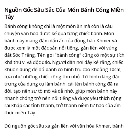
Nguồn Gốc Sâu Sắc Của Món Bánh Cóng Miền
Tây
Bánh cóng
không chỉ là một món ăn mà còn là câu
chuyện văn hóa được kể qua từng chiếc bánh. Món
bánh này mang đậm dấu ấn của đồng bào Khmer và
được xem là một đặc sản nổi tiếng, gắn liền với vùng
đất Sóc Trăng. Tên gọi “bánh cóng” cũng có một sự tích
khá thú vị và độc đáo. Người dân nơi đây kể rằng, chiếc
khuôn dùng để đổ bánh có hình trụ cao khoảng 10cm,
tựa như những chiếc cống thu nhỏ. Từ hình dáng đặc
trưng của dụng cụ làm bánh, cái tên
bánh cóng
đã ra
đời, tạo nên sự tò mò và dễ nhớ, giúp món bánh này
nhanh chóng trở nên nổi tiếng và được yêu thích rộng
rãi khắp các tỉnh thành, trở thành niềm tự hào của ẩm
thực miền Tây.
Dù nguồn gốc sâu xa gắn liền với văn hóa Khmer,
bánh