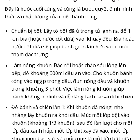
Đây là bước cuối cùng và cũng là bước quyết định hình
thức và chất lượng của chiếc
bánh cóng
.
Chuẩn bị bột:
Lấy tô bột đã ủ trong tủ lạnh ra, đổ 1
lon bia (hoặc nước cốt dừa) vào, khuấy đều. Bia hoặc
nước cốt dừa sẽ giúp bánh giòn lâu hơn và có mùi
thơm đặc trưng.
Làm nóng khuôn:
Bắc nồi hoặc chảo sâu lòng lên
bếp, đổ khoảng 300ml dầu ăn vào. Cho khuôn
bánh
cóng
vào ngập trong dầu, đun nóng dầu và khuôn
trong khoảng 3 phút. Việc làm nóng khuôn giúp
bánh không bị dính và dễ dàng tách ra sau khi chiên.
Đổ bánh và chiên lần 1:
Khi khuôn đã nóng, nhẹ
nhàng lấy khuôn ra khỏi dầu. Múc một lớp bột vào
khuôn (khoảng 1/3 khuôn), sau đó lần lượt cho một
lớp đậu xanh hấp, một lớp thịt xay đã xào, một lớp
khoai môn bào sợi, và cuối cùng là một lớp bột nữa