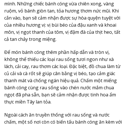
mình. Những chiếc
bánh cóng
vừa chiên xong, vàng
ruộm, vỏ bánh giòn tan, tỏa hương thơm nức mũi. Khi
cắn vào, bạn sẽ cảm nhận được sự hòa quyện tuyệt vời
của nhiều hương vị: vị bùi béo của đậu xanh và khoai
môn, vị ngọt thanh của tôm, vị đậm đà của thịt heo, tất
cả tan chảy trong miệng.
Để món
bánh cóng
thêm phần hấp dẫn và tròn vị,
không thể thiếu các loại rau sống tươi ngon như xà
lách, cải cay, rau thơm các loại. Đặc biệt, đồ chua làm từ
củ cải và cà rốt sẽ giúp cân bằng vị béo, tạo cảm giác
thanh mát và chống ngán hiệu quả. Chấm một miếng
bánh cóng
cùng rau sống vào chén nước mắm chua
ngọt đã pha sẵn, bạn sẽ cảm nhận được tinh hoa ẩm
thực miền Tây lan tỏa.
Ngoài cách ăn truyền thống với rau sống và nước
chấm, một số nơi còn có biến tấu
bánh cóng
ăn kèm với