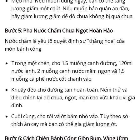
Mẹo nhỏ:
Nếu muốn dùng ngay, bạn có thể tăng
lượng giấm một chút. Nếu muốn bảo quản ăn dần,
hãy giảm lượng giấm để đồ chua không bị quá chua.
Bước 5: Pha Nước Chấm Chua Ngọt Hoàn Hảo
Nước chấm là yếu tố quyết định sự “thăng hoa” của
món
bánh cóng
.
Trong một chén, cho 1.5 muỗng canh đường, 120ml
nước lạnh, 2 muỗng canh nước mắm ngon và 1.5
muỗng cà phê nước cốt chanh vào.
Khuấy đều cho đường tan hoàn toàn. Nếm thử và
điều chỉnh lại độ chua, ngọt, mặn cho vừa khẩu vị gia
đình.
Cuối cùng, cho tỏi và ớt băm nhỏ vào. Tùy theo sở
thích ăn cay mà bạn có thể gia giảm lượng ớt.
Bước 6: Cách Chiên Bánh Cóng Giòn Rụm, Vàng Ươm