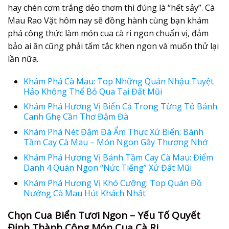
hay chén cơm trắng dẻo thơm thì đúng là “hết sảy”. Cà
Mau Rao Vặt hôm nay sẽ đồng hành cùng bạn khám
phá công thức làm món cua cà ri ngon chuẩn vị, đảm
bảo ai ăn cũng phải tấm tắc khen ngon và muốn thử lại
lần nữa.
Khám Phá Cà Mau: Top Những Quán Nhậu Tuyệt
Hảo Không Thể Bỏ Qua Tại Đất Mũi
Khám Phá Hương Vị Biển Cả Trong Từng Tô Bánh
Canh Ghẹ Cần Thơ Đậm Đà
Khám Phá Nét Đậm Đà Ẩm Thực Xứ Biển: Bánh
Tầm Cay Cà Mau – Món Ngon Gây Thương Nhớ
Khám Phá Hương Vị Bánh Tầm Cay Cà Mau: Điểm
Danh 4 Quán Ngon “Nức Tiếng” Xứ Đất Mũi
Khám Phá Hương Vị Khó Cưỡng: Top Quán Đồ
Nướng Cà Mau Hút Khách Nhất
Chọn Cua Biển Tươi Ngon – Yếu Tố Quyết
Định Thành Công Món Cua Cà Ri