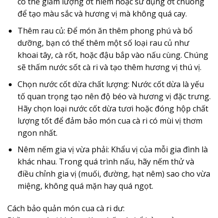
có thể giảm lượng ớt hiểm hoặc sử dụng ớt chuông
để tạo màu sắc và hương vị mà không quá cay.
Thêm rau củ:
Để món ăn thêm phong phú và bổ
dưỡng, bạn có thể thêm một số loại rau củ như
khoai tây, cà rốt, hoặc đậu bắp vào nấu cùng. Chúng
sẽ thấm nước sốt cà ri và tạo thêm hương vị thú vị.
Chọn nước cốt dừa chất lượng:
Nước cốt dừa là yếu
tố quan trọng tạo nên độ béo và hương vị đặc trưng.
Hãy chọn loại nước cốt dừa tươi hoặc đóng hộp chất
lượng tốt để đảm bảo món cua cà ri có mùi vị thơm
ngon nhất.
Nêm nếm gia vị vừa phải:
Khẩu vị của mỗi gia đình là
khác nhau. Trong quá trình nấu, hãy nếm thử và
điều chỉnh gia vị (muối, đường, hạt nêm) sao cho vừa
miệng, không quá mặn hay quá ngọt.
Cách bảo quản món cua cà ri dư: