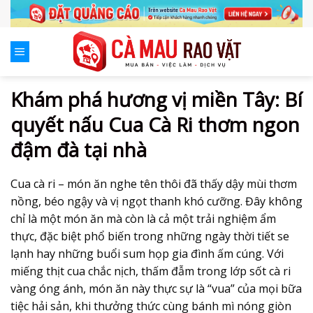
Skip
to
content
Khám phá hương vị miền Tây: Bí
quyết nấu Cua Cà Ri thơm ngon
đậm đà tại nhà
Cua cà ri – món ăn nghe tên thôi đã thấy dậy mùi thơm
nồng, béo ngậy và vị ngọt thanh khó cưỡng. Đây không
chỉ là một món ăn mà còn là cả một trải nghiệm ẩm
thực, đặc biệt phổ biến trong những ngày thời tiết se
lạnh hay những buổi sum họp gia đình ấm cúng. Với
miếng thịt cua chắc nịch, thấm đẫm trong lớp sốt cà ri
vàng óng ánh, món ăn này thực sự là “vua” của mọi bữa
tiệc hải sản, khi thưởng thức cùng bánh mì nóng giòn