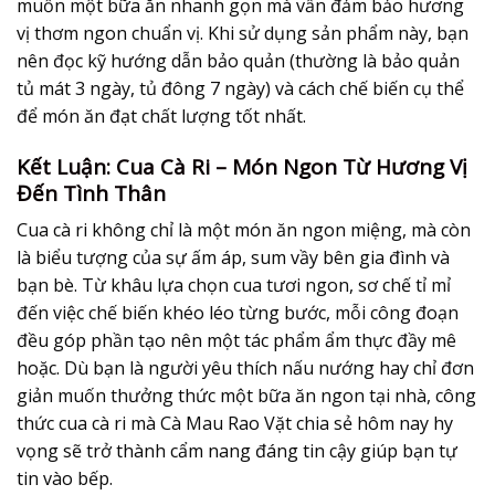
muốn một bữa ăn nhanh gọn mà vẫn đảm bảo hương
vị thơm ngon chuẩn vị. Khi sử dụng sản phẩm này, bạn
nên đọc kỹ hướng dẫn bảo quản (thường là bảo quản
tủ mát 3 ngày, tủ đông 7 ngày) và cách chế biến cụ thể
để món ăn đạt chất lượng tốt nhất.
Kết Luận: Cua Cà Ri – Món Ngon Từ Hương Vị
Đến Tình Thân
Cua cà ri không chỉ là một món ăn ngon miệng, mà còn
là biểu tượng của sự ấm áp, sum vầy bên gia đình và
bạn bè. Từ khâu lựa chọn cua tươi ngon, sơ chế tỉ mỉ
đến việc chế biến khéo léo từng bước, mỗi công đoạn
đều góp phần tạo nên một tác phẩm ẩm thực đầy mê
hoặc. Dù bạn là người yêu thích nấu nướng hay chỉ đơn
giản muốn thưởng thức một bữa ăn ngon tại nhà, công
thức cua cà ri mà Cà Mau Rao Vặt chia sẻ hôm nay hy
vọng sẽ trở thành cẩm nang đáng tin cậy giúp bạn tự
tin vào bếp.