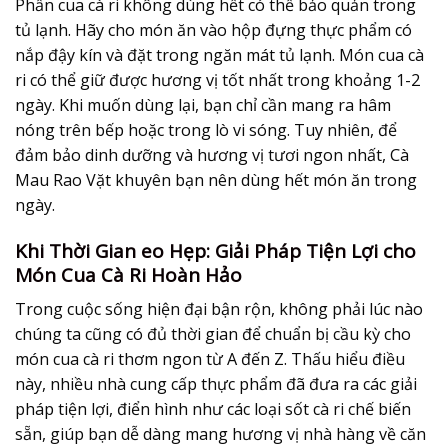
Phần cua cà ri không dùng hết có thể bảo quản trong
tủ lạnh. Hãy cho món ăn vào hộp đựng thực phẩm có
nắp đậy kín và đặt trong ngăn mát tủ lạnh. Món cua cà
ri có thể giữ được hương vị tốt nhất trong khoảng 1-2
ngày. Khi muốn dùng lại, bạn chỉ cần mang ra hâm
nóng trên bếp hoặc trong lò vi sóng. Tuy nhiên, để
đảm bảo dinh dưỡng và hương vị tươi ngon nhất, Cà
Mau Rao Vặt khuyên bạn nên dùng hết món ăn trong
ngày.
Khi Thời Gian eo Hẹp: Giải Pháp Tiện Lợi cho
Món Cua Cà Ri Hoàn Hảo
Trong cuộc sống hiện đại bận rộn, không phải lúc nào
chúng ta cũng có đủ thời gian để chuẩn bị cầu kỳ cho
món cua cà ri thơm ngon từ A đến Z. Thấu hiểu điều
này, nhiều nhà cung cấp thực phẩm đã đưa ra các giải
pháp tiện lợi, điển hình như các loại sốt cà ri chế biến
sẵn, giúp bạn dễ dàng mang hương vị nhà hàng về căn