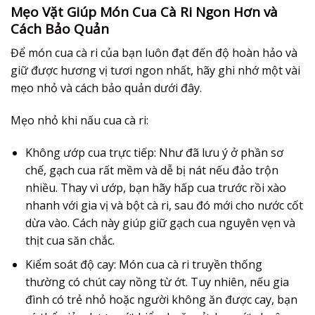
Mẹo Vặt Giúp Món Cua Cà Ri Ngon Hơn và
Cách Bảo Quản
Để món cua cà ri của bạn luôn đạt đến độ hoàn hảo và
giữ được hương vị tươi ngon nhất, hãy ghi nhớ một vài
mẹo nhỏ và cách bảo quản dưới đây.
Mẹo nhỏ khi nấu cua cà ri:
Không ướp cua trực tiếp:
Như đã lưu ý ở phần sơ
chế, gạch cua rất mềm và dễ bị nát nếu đảo trộn
nhiều. Thay vì ướp, bạn hãy hấp cua trước rồi xào
nhanh với gia vị và bột cà ri, sau đó mới cho nước cốt
dừa vào. Cách này giúp giữ gạch cua nguyên vẹn và
thịt cua săn chắc.
Kiểm soát độ cay:
Món cua cà ri truyền thống
thường có chút cay nồng từ ớt. Tuy nhiên, nếu gia
đình có trẻ nhỏ hoặc người không ăn được cay, bạn