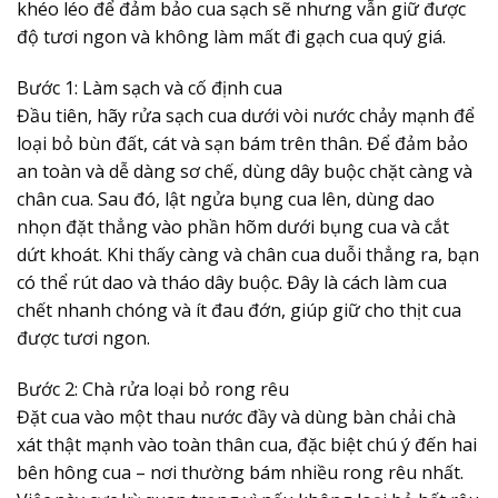
khéo léo để đảm bảo cua sạch sẽ nhưng vẫn giữ được
độ tươi ngon và không làm mất đi gạch cua quý giá.
Bước 1: Làm sạch và cố định cua
Đầu tiên, hãy rửa sạch cua dưới vòi nước chảy mạnh để
loại bỏ bùn đất, cát và sạn bám trên thân. Để đảm bảo
an toàn và dễ dàng sơ chế, dùng dây buộc chặt càng và
chân cua. Sau đó, lật ngửa bụng cua lên, dùng dao
nhọn đặt thẳng vào phần hõm dưới bụng cua và cắt
dứt khoát. Khi thấy càng và chân cua duỗi thẳng ra, bạn
có thể rút dao và tháo dây buộc. Đây là cách làm cua
chết nhanh chóng và ít đau đớn, giúp giữ cho thịt cua
được tươi ngon.
Bước 2: Chà rửa loại bỏ rong rêu
Đặt cua vào một thau nước đầy và dùng bàn chải chà
xát thật mạnh vào toàn thân cua, đặc biệt chú ý đến hai
bên hông cua – nơi thường bám nhiều rong rêu nhất.