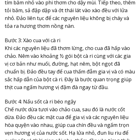
tím băm nhỏ vào phi thơm cho dậy mùi. Tiếp theo, thêm
tỏi băm, sả đập dập và ớt thái lát vào xào đều với lửa
nhỏ. Đảo liên tục để các nguyên liệu không bị cháy và
tỏa ra hương thơm nồng nàn.
Bước 3: Xào cua với cà ri
Khi các nguyên liệu đã thơm lừng, cho cua đã hấp vào
chảo. Nêm vào khoảng ½ gói bột cà ri cùng với các gia
vị cơ bản như muối, đường, hạt nêm, bột ngọt đã
chuẩn bị. Đảo đều tay để cua thấm đẫm gia vị và có màu
sắc hấp dẫn của bột cà ri. Đây là bước quan trọng giúp
thịt cua ngấm hương vị đậm đà ngay từ đầu.
Bước 4: Nấu sốt cà ri béo ngậy
Chế nước dừa tươi vào chảo cua, sau đó là nước cốt
dừa. Đảo đều các mặt cua để gia vị và các nguyên liệu
hòa quyện vào nhau, giúp cua chín đều và ngấm trọn
vẹn hương vị của nước sốt. Hạ lửa nhỏ, đun liu riu để