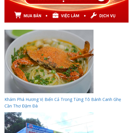
Khám Phá Hương Vị Biển Cả Trong Từng Tô Bánh Canh Ghẹ
Cần Thơ Đậm Đà