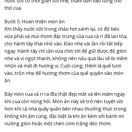
nước sốt có thời gian sôi nhẹ, thấm dần vào từng thớ
thịt cua.
Bước 5: Hoàn thiện món ăn
Khi thấy nước sốt trong chảo hơi sánh lại, có độ béo
vừa phải và mùi thơm đặc trưng của cua cà ri đã lan tỏa,
cho hành tây thái nhỏ vào. Đảo nhẹ vài lần rồi tắt bếp
ngay. Hành tây chỉ cần vừa chín tới để giữ được độ giòn
nhẹ và vị ngọt thanh, không nên nấu quá lâu sẽ bị mềm
nhũn và mất đi hương vị. Cuối cùng, thêm lá quế tươi
vào, trộn nhẹ để hương thơm của quế quyện vào món
ăn.
Bày món cua cà ri ra đĩa thật đẹp mắt và lên mâm ngay
khi cua còn nóng hổi. Món ăn này sẽ trở nên tuyệt vời
hơn khi cả nhà quây quần bên nhau thưởng thức trong
không khí ấm cúng, đặc biệt là khi ăn kèm với bánh mì
nướng giòn hoặc một chén cơm trắng dẻo thơm.