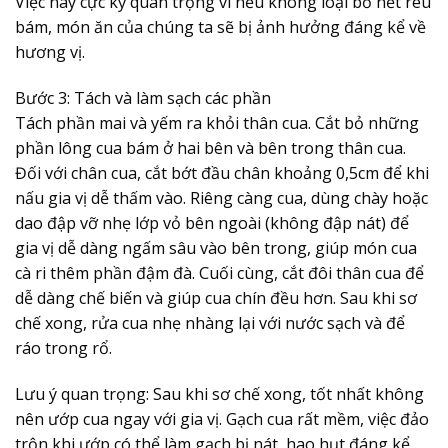
Việc này cực kỳ quan trọng vì nếu không loại bỏ hết rêu
bám, món ăn của chúng ta sẽ bị ảnh hưởng đáng kể về
hương vị.
Bước 3: Tách và làm sạch các phần
Tách phần mai và yếm ra khỏi thân cua. Cắt bỏ những
phần lông cua bám ở hai bên và bên trong thân cua.
Đối với chân cua, cắt bớt đầu chân khoảng 0,5cm để khi
nấu gia vị dễ thấm vào. Riêng càng cua, dùng chày hoặc
dao đập vỡ nhẹ lớp vỏ bên ngoài (không đập nát) để
gia vị dễ dàng ngấm sâu vào bên trong, giúp món cua
cà ri thêm phần đậm đà. Cuối cùng, cắt đôi thân cua để
dễ dàng chế biến và giúp cua chín đều hơn. Sau khi sơ
chế xong, rửa cua nhẹ nhàng lại với nước sạch và để
ráo trong rổ.
Lưu ý quan trọng:
Sau khi sơ chế xong, tốt nhất không
nên ướp cua ngay với gia vị. Gạch cua rất mềm, việc đảo
trộn khi ướp có thể làm gạch bị nát, hao hụt đáng kể,