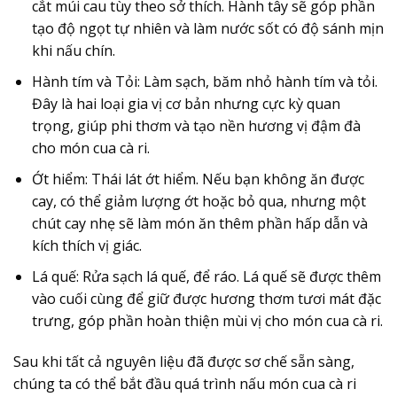
cắt múi cau tùy theo sở thích. Hành tây sẽ góp phần
tạo độ ngọt tự nhiên và làm nước sốt có độ sánh mịn
khi nấu chín.
Hành tím và Tỏi:
Làm sạch, băm nhỏ hành tím và tỏi.
Đây là hai loại gia vị cơ bản nhưng cực kỳ quan
trọng, giúp phi thơm và tạo nền hương vị đậm đà
cho món cua cà ri.
Ớt hiểm:
Thái lát ớt hiểm. Nếu bạn không ăn được
cay, có thể giảm lượng ớt hoặc bỏ qua, nhưng một
chút cay nhẹ sẽ làm món ăn thêm phần hấp dẫn và
kích thích vị giác.
Lá quế:
Rửa sạch lá quế, để ráo. Lá quế sẽ được thêm
vào cuối cùng để giữ được hương thơm tươi mát đặc
trưng, góp phần hoàn thiện mùi vị cho món cua cà ri.
Sau khi tất cả nguyên liệu đã được sơ chế sẵn sàng,
chúng ta có thể bắt đầu quá trình nấu món cua cà ri