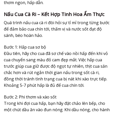
thơm ngon, hấp dẫn.
Nấu Cua Cà Ri – Kết Hợp Tinh Hoa Ẩm Thực
Quá trình nấu cua cà ri đòi hỏi sự tỉ mỉ trong từng bước
để đảm bảo cua chín tới, thấm vị và nước sốt đạt độ
sánh, béo hoàn hảo.
Bước 1: Hấp cua sơ bộ
Đầu tiên, hãy cho cua đã sơ chế vào nồi hấp đến khi vỏ
cua chuyển sang màu đỏ cam đẹp mắt. Việc hấp cua
trước giúp cua giữ được độ ngọt tự nhiên, thịt cua săn
chắc hơn và rút ngắn thời gian nấu trong sốt cà ri,
đồng thời tránh tình trạng cua bị nát khi xào trực tiếp.
Khoảng 5-7 phút hấp là đủ để cua chín tới.
Bước 2: Phi thơm và xào sốt
Trong khi đợi cua hấp, bạn hãy đặt chảo lên bếp, cho
một chút dầu ăn vào đun nóng. Khi dầu nóng, cho hành