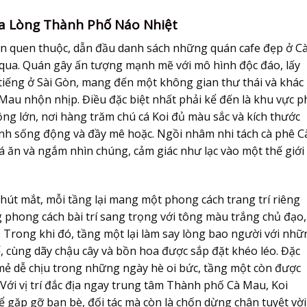
iữa Lòng Thành Phố Náo Nhiệt
 tên quen thuộc, dẫn đầu danh sách những quán cafe đẹp ở C
 qua. Quán gây ấn tượng mạnh mẽ với mô hình độc đáo, lấy
 tiếng ở Sài Gòn, mang đến một không gian thư thái và khác
Mau nhộn nhịp. Điều đặc biệt nhất phải kể đến là khu vực p
ng lớn, nơi hàng trăm chú cá Koi đủ màu sắc và kích thước
ảnh sống động và đầy mê hoặc. Ngồi nhâm nhi tách cà phê C
á ăn và ngắm nhìn chúng, cảm giác như lạc vào một thế giới
ỳ hút mắt, mỗi tầng lại mang một phong cách trang trí riêng
ng phong cách bài trí sang trọng với tông màu trắng chủ đạo,
Trong khi đó, tầng một lại làm say lòng bao người với nhữ
, cùng dãy chậu cây và bồn hoa được sắp đặt khéo léo. Đặc
mẻ dễ chịu trong những ngày hè oi bức, tầng một còn được
Với vị trí đắc địa ngay trung tâm Thành phố Cà Mau, Koi
ể gặp gỡ bạn bè, đối tác mà còn là chốn dừng chân tuyệt vời