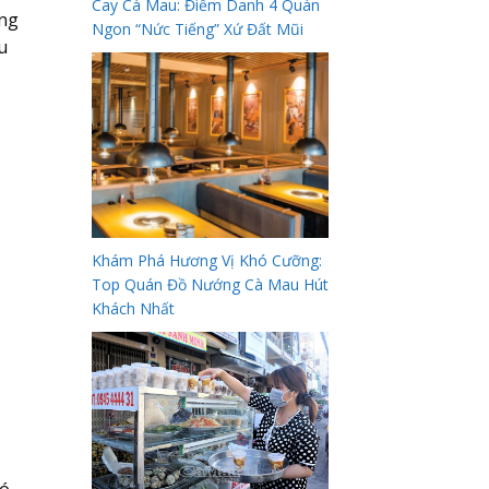
Cay Cà Mau: Điểm Danh 4 Quán
ong
Ngon “Nức Tiếng” Xứ Đất Mũi
u
Khám Phá Hương Vị Khó Cưỡng:
Top Quán Đồ Nướng Cà Mau Hút
Khách Nhất