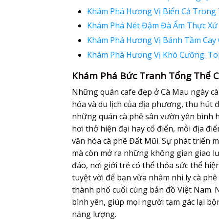
Khám Phá Hương Vị Biển Cả Trong
Khám Phá Nét Đậm Đà Ẩm Thực Xứ
Khám Phá Hương Vị Bánh Tầm Cay 
Khám Phá Hương Vị Khó Cưỡng: To
Khám Phá Bức Tranh Tổng Thể C
Những quán cafe đẹp ở Cà Mau ngày càn
hóa và du lịch của địa phương, thu hút
những quán cà phê sân vườn yên bình 
hơi thở hiện đại hay cổ điển, mỗi địa đ
văn hóa cà phê Đất Mũi. Sự phát triển
mà còn mở ra những không gian giao lưu
đáo, nơi giới trẻ có thể thỏa sức thể h
tuyệt vời để bạn vừa nhâm nhi ly cà ph
thành phố cuối cùng bản đồ Việt Nam. 
bình yên, giúp mọi người tạm gác lại bộ
năng lượng.