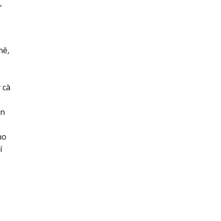
,
hê,
ố
 cà
ên
ho
í