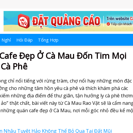
 Nghỉ
Hỏi Đáp
Tổng Hợp
Cafe Đẹp Ở Cà Mau Đốn Tim Mọi
 Cà Phê
ng chỉ nổi tiếng với rừng tràm, chợ nổi hay những món đặc
ưởng cho những tâm hồn yêu cà phê và thích khám phá các
kiếm những địa điểm để thư giãn, tận hưởng ly cà phê thơm
ảo” thật chất, bài viết này từ Cà Mau Rao Vặt sẽ là cẩm nan
ề những quán cafe đẹp ở Cà Mau, nơi mỗi góc nhỏ đều kể mộ
 Nhậu Tuyệt Hảo Không Thể Bỏ Qua Tại Đất Mũi