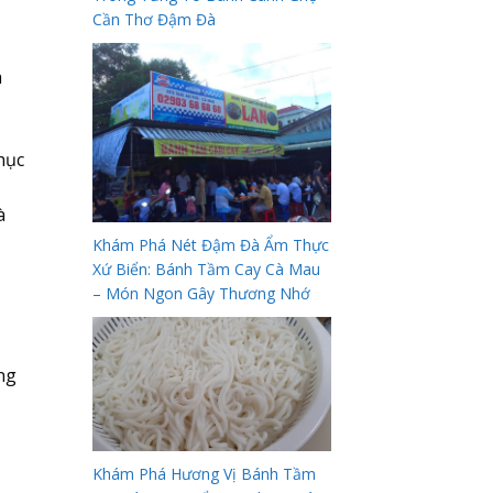
Cần Thơ Đậm Đà
à
hục
à
Khám Phá Nét Đậm Đà Ẩm Thực
Xứ Biển: Bánh Tầm Cay Cà Mau
– Món Ngon Gây Thương Nhớ
ng
Khám Phá Hương Vị Bánh Tầm