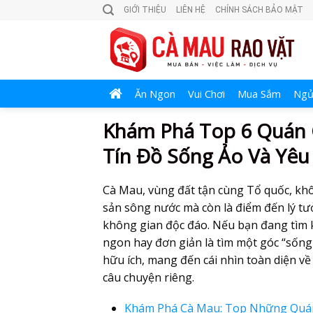
Skip
GIỚI THIỆU
LIÊN HỆ
CHÍNH SÁCH BẢO MẬT
to
content
Ăn Ngon
Vui Chơi
Mua Sắm
Ngủ
Khám Phá Top 6 Quán 
Tín Đồ Sống Ảo Và Yêu
Cà Mau, vùng đất tận cùng Tổ quốc, khô
sản sông nước mà còn là điểm đến lý t
không gian độc đáo. Nếu bạn đang tìm 
ngon hay đơn giản là tìm một góc “sống 
hữu ích, mang đến cái nhìn toàn diện v
câu chuyện riêng.
Khám Phá Cà Mau: Top Những Quán