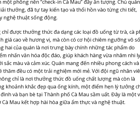
nh một phông nền “check-in Cà Mau” đầy ấn tượng. Chủ quán
ải thưởng, đã tự tay kiến tạo và thổi hồn vào từng chi tiết,
y nghệ thuật sống động.
 chỉ được thưởng thức đa dạng các loại đồ uống từ trà, cà p
nh giá cao về hương vị, mà còn có cơ hội chiêm ngưỡng vô s
ng hai của quán là nơi trưng bày chính những tác phẩm do
iểm nhấn văn hóa độc đáo, giúp khách hàng vừa nhâm nhi ly
ới sắc màu và cảm xúc. Quán mang đến nhiều phong cách và
 thăm đều có một trải nghiệm mới mẻ. Với đội ngũ nhân vi
hông chỉ là nơi thưởng thức đồ uống chất lượng mà còn là
ng khoảnh khắc đẹp qua ống kính, một điểm hẹn lý tưởng c
 đình và bạn bè tại Thành phố Cà Mau sầm uất. Đây là một v
 Cà Mau kết hợp hài hòa giữa ẩm thực và nghệ thuật.