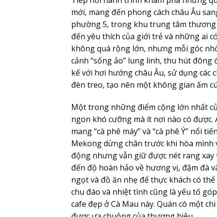
Tiếp nối hành trình khám phá những quá
mới, mang đến phong cách châu Âu sang 
phường 5, trong khu trung tâm thương 
đến yêu thích của giới trẻ và những ai 
không quá rộng lớn, nhưng mỗi góc nhỏ
cảnh “sống ảo” lung linh, thu hút đông 
kế với hơi hướng châu Âu, sử dụng các c
đèn treo, tạo nên một không gian ấm 
Một trong những điểm cộng lớn nhất của
ngon khó cưỡng mà ít nơi nào có được. 
mang “cà phê máy” và “cà phê Ý” nổi ti
Mekong dừng chân trước khi hòa mình vào
động nhưng vẫn giữ được nét rang xay 
đến độ hoàn hảo về hương vị, đậm đà và
ngọt và đồ ăn nhẹ để thực khách có th
chu đáo và nhiệt tình cũng là yếu tố gó
cafe đẹp ở Cà Mau này. Quán có một chi
được ưa chuộng của thương hiệu.