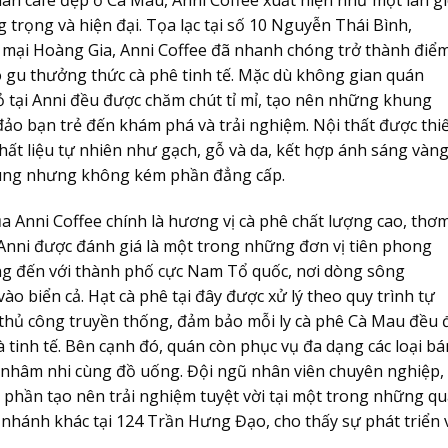
n cafe đẹp ở Cà Mau, Anni Coffee xuất hiện như một làn g
trọng và hiện đại. Tọa lạc tại số 10 Nguyễn Thái Bình,
mại Hoàng Gia, Anni Coffee đã nhanh chóng trở thành điể
có gu thưởng thức cà phê tinh tế. Mặc dù không gian quán
 tại Anni đều được chăm chút tỉ mỉ, tạo nên những khung
đảo bạn trẻ đến khám phá và trải nghiệm. Nội thất được thi
hất liệu tự nhiên như gạch, gỗ và da, kết hợp ánh sáng vàng
cúng nhưng không kém phần đẳng cấp.
 Anni Coffee chính là hương vị cà phê chất lượng cao, thơ
Anni được đánh giá là một trong những đơn vị tiên phong
ếng đến với thành phố cực Nam Tổ quốc, nơi dòng sông
 biển cả. Hạt cà phê tại đây được xử lý theo quy trình tự
thủ công truyền thống, đảm bảo mỗi ly cà phê Cà Mau đều 
 tinh tế. Bên cạnh đó, quán còn phục vụ đa dạng các loại b
ể nhâm nhi cùng đồ uống. Đội ngũ nhân viên chuyên nghiệp,
p phần tạo nên trải nghiệm tuyệt vời tại một trong những q
 nhánh khác tại 124 Trần Hưng Đạo, cho thấy sự phát triển 