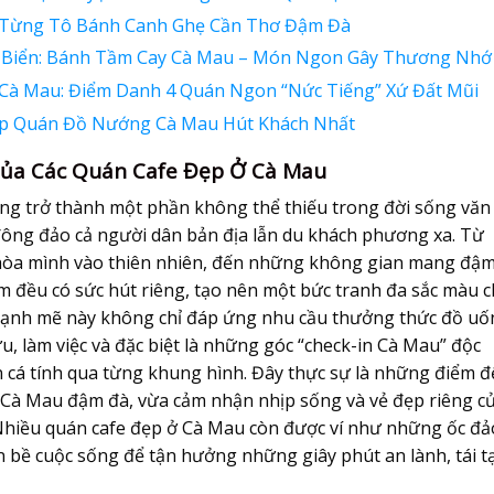
 Từng Tô Bánh Canh Ghẹ Cần Thơ Đậm Đà
 Biển: Bánh Tầm Cay Cà Mau – Món Ngon Gây Thương Nhớ
Cà Mau: Điểm Danh 4 Quán Ngon “Nức Tiếng” Xứ Đất Mũi
p Quán Đồ Nướng Cà Mau Hút Khách Nhất
ủa Các Quán Cafe Đẹp Ở Cà Mau
g trở thành một phần không thể thiếu trong đời sống văn
 đông đảo cả người dân bản địa lẫn du khách phương xa. Từ
hòa mình vào thiên nhiên, đến những không gian mang đậ
iểm đều có sức hút riêng, tạo nên một bức tranh đa sắc màu 
 mạnh mẽ này không chỉ đáp ứng nhu cầu thưởng thức đồ uố
, làm việc và đặc biệt là những góc “check-in Cà Mau” độc
iện cá tính qua từng khung hình. Đây thực sự là những điểm 
ê Cà Mau đậm đà, vừa cảm nhận nhịp sống và vẻ đẹp riêng c
Nhiều quán cafe đẹp ở Cà Mau còn được ví như những ốc đả
n bề cuộc sống để tận hưởng những giây phút an lành, tái t