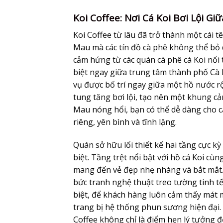
Koi Coffee: Nơi Cá Koi Bơi Lội G
Koi Coffee từ lâu đã trở thành một cái
Mau mà các tín đồ cà phê không thể bỏ
cảm hứng từ các quán cà phê cá Koi nổi
biệt ngay giữa trung tâm thành phố Cà 
vụ được bố trí ngay giữa một hồ nước rộ
tung tăng bơi lội, tạo nên một khung c
Mau nóng hổi, bạn có thể dễ dàng cho c
riêng, yên bình và tĩnh lặng.
Quán sở hữu lối thiết kế hai tầng cực k
biệt. Tầng trệt nổi bật với hồ cá Koi cù
mang đến vẻ đẹp nhẹ nhàng và bắt mắt. 
bức tranh nghệ thuật treo tường tinh tế
biệt, để khách hàng luôn cảm thấy mát 
trang bị hệ thống phun sương hiện đại. 
Coffee không chỉ là điểm hẹn lý tưởng đ