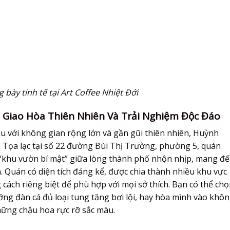
ày tinh tế tại Art Coffee Nhiệt Đới
 Giao Hòa Thiên Nhiên Và Trải Nghiệm Độc Đáo
 với không gian rộng lớn và gần gũi thiên nhiên, Huỳnh
. Tọa lạc tại số 22 đường Bùi Thị Trường, phường 5, quán
 “khu vườn bí mật” giữa lòng thành phố nhộn nhịp, mang đ
. Quán có diện tích đáng kể, được chia thành nhiều khu vực
cách riêng biệt để phù hợp với mọi sở thích. Bạn có thể ch
ng đàn cá đủ loại tung tăng bơi lội, hay hòa mình vào khô
những chậu hoa rực rỡ sắc màu.