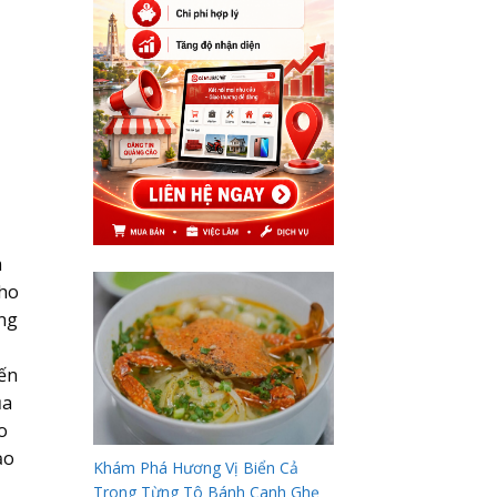
m
cho
ng
đến
ủa
o
ạo
Khám Phá Hương Vị Biển Cả
Trong Từng Tô Bánh Canh Ghẹ