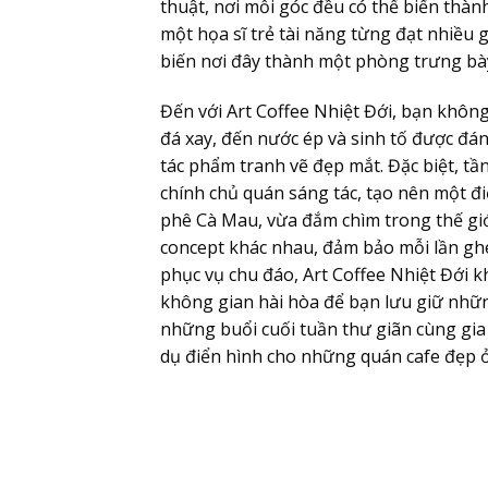
thuật, nơi mỗi góc đều có thể biến thà
một họa sĩ trẻ tài năng từng đạt nhiều gi
biến nơi đây thành một phòng trưng bà
Đến với Art Coffee Nhiệt Đới, bạn không
đá xay, đến nước ép và sinh tố được đá
tác phẩm tranh vẽ đẹp mắt. Đặc biệt, tầ
chính chủ quán sáng tác, tạo nên một đ
phê Cà Mau, vừa đắm chìm trong thế gi
concept khác nhau, đảm bảo mỗi lần ghé
phục vụ chu đáo, Art Coffee Nhiệt Đới k
không gian hài hòa để bạn lưu giữ nhữ
những buổi cuối tuần thư giãn cùng gia
dụ điển hình cho những quán cafe đẹp ở