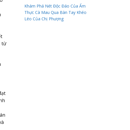
ió
Khám Phá Nét Độc Đáo Của Ẩm
Thực Cà Mau Qua Bàn Tay Khéo
m
Léo Của Chị Phượng
ết
 từ
m
đạt
ánh
uán
và