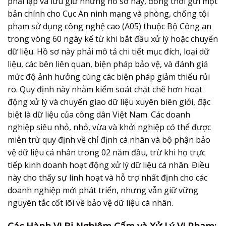
phải lập và lưu giữ những hồ sơ này, đồng thời gửi một
bản chính cho Cục An ninh mạng và phòng, chống tội
phạm sử dụng công nghệ cao (A05) thuộc Bộ Công an
trong vòng 60 ngày kể từ khi bắt đầu xử lý hoặc chuyển
dữ liệu. Hồ sơ này phải mô tả chi tiết mục đích, loại dữ
liệu, các bên liên quan, biện pháp bảo vệ, và đánh giá
mức độ ảnh hưởng cùng các biện pháp giảm thiểu rủi
ro. Quy định này nhằm kiểm soát chặt chẽ hơn hoạt
động xử lý và
chuyển giao dữ liệu xuyên biên giới
, đặc
biệt là dữ liệu của công dân Việt Nam. Các doanh
nghiệp siêu nhỏ, nhỏ, vừa và khởi nghiệp có thể được
miễn trừ quy định về chỉ định cá nhân và bộ phận bảo
vệ dữ liệu cá nhân trong 02 năm đầu, trừ khi họ trực
tiếp kinh doanh hoạt động xử lý dữ liệu cá nhân. Điều
này cho thấy sự linh hoạt và hỗ trợ nhất định cho các
doanh nghiệp mới phát triển, nhưng vẫn giữ vững
nguyên tắc cốt lõi về
bảo vệ dữ liệu cá nhân
.
Các Hành Vi Bị Nghiêm Cấm và Xử Lý Vi Phạm: