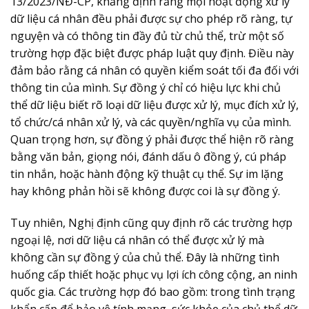
13/2023/NĐ-CP, khẳng định rằng mọi hoạt động xử lý
dữ liệu cá nhân đều phải được sự cho phép rõ ràng, tự
nguyện và có thông tin đầy đủ từ chủ thể, trừ một số
trường hợp đặc biệt được pháp luật quy định. Điều này
đảm bảo rằng cá nhân có quyền kiểm soát tối đa đối với
thông tin của mình. Sự đồng ý chỉ có hiệu lực khi chủ
thể dữ liệu biết rõ loại dữ liệu được xử lý, mục đích xử lý,
tổ chức/cá nhân xử lý, và các quyền/nghĩa vụ của mình.
Quan trọng hơn, sự đồng ý phải được thể hiện rõ ràng
bằng văn bản, giọng nói, đánh dấu ô đồng ý, cú pháp
tin nhắn, hoặc hành động kỹ thuật cụ thể. Sự im lặng
hay không phản hồi sẽ không được coi là sự đồng ý.
Tuy nhiên, Nghị định cũng quy định rõ các trường hợp
ngoại lệ, nơi dữ liệu cá nhân có thể được xử lý mà
không cần sự đồng ý của chủ thể. Đây là những tình
huống cấp thiết hoặc phục vụ lợi ích công cộng, an ninh
quốc gia. Các trường hợp đó bao gồm: trong tình trạng
khẩn cấp để bảo vệ tính mạng, sức khỏe của chủ thể dữ