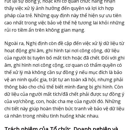
rút lại sự đồng ý, hoặc khi cơ quan chức năng nhận
thấy việc xử lý ảnh hưởng đến quyền và lợi ích hợp
pháp của trẻ. Những quy định này thể hiện sự ưu tiên
cao nhất trong việc bảo vệ thế hệ tương lai khỏi những
rủi ro tiềm ẩn trên không gian mạng.
Ngoài ra, Nghị định còn đề cập đến việc xử lý dữ liệu từ
hoạt động ghi âm, ghi hình tại nơi công cộng, dữ liệu
của người bị tuyên bố mất tích hoặc đã chết. Đối với ghi
âm, ghi hình nơi công cộng, cơ quan có thẩm quyền có
thể xử lý mà không cần sự đồng ý nếu mục đích là bảo
vệ an ninh quốc gia, trật tự an toàn xã hội, nhưng phải
thông báo cho chủ thể biết mình đang bị ghi hình. Còn
dữ liệu của người mất tích/đã chết phải được sự đồng ý
của vợ/chồng, con, hoặc cha mẹ của người đó. Những
chi tiết này giúp hoàn thiện bức tranh về
bảo vệ dữ liệu
cá nhân
trong nhiều tình huống khác nhau.
Trách nhiệm của Tổ chức, Doanh nghiệp và