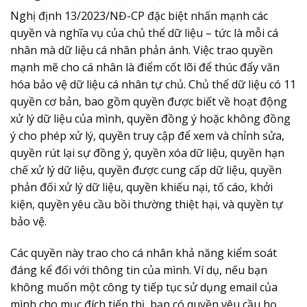
Nghị định 13/2023/NĐ-CP đặc biệt nhấn mạnh các
quyền và nghĩa vụ của chủ thể dữ liệu – tức là mỗi cá
nhân mà dữ liệu cá nhân phản ánh. Việc trao quyền
mạnh mẽ cho cá nhân là điểm cốt lõi để thúc đẩy văn
hóa
bảo vệ dữ liệu cá nhân
tự chủ. Chủ thể dữ liệu có 11
quyền cơ bản, bao gồm quyền được biết về hoạt động
xử lý dữ liệu của mình, quyền đồng ý hoặc không đồng
ý cho phép xử lý, quyền truy cập để xem và chỉnh sửa,
quyền rút lại sự đồng ý, quyền xóa dữ liệu, quyền hạn
chế xử lý dữ liệu, quyền được cung cấp dữ liệu, quyền
phản đối xử lý dữ liệu, quyền khiếu nại, tố cáo, khởi
kiện, quyền yêu cầu bồi thường thiệt hại, và quyền tự
bảo vệ.
Các quyền này trao cho cá nhân khả năng kiểm soát
đáng kể đối với thông tin của mình. Ví dụ, nếu bạn
không muốn một công ty tiếp tục sử dụng email của
mình cho mục đích tiếp thị, bạn có quyền yêu cầu họ