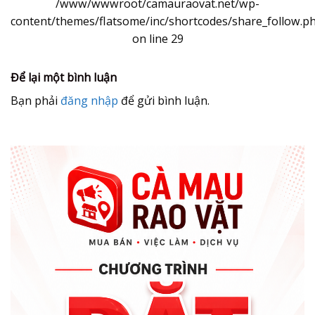
/www/wwwroot/camauraovat.net/wp-
content/themes/flatsome/inc/shortcodes/share_follow.p
on line
29
Để lại một bình luận
Bạn phải
đăng nhập
để gửi bình luận.