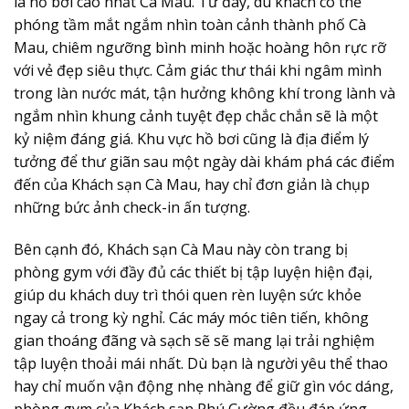
là hồ bơi cao nhất Cà Mau. Từ đây, du khách có thể
phóng tầm mắt ngắm nhìn toàn cảnh thành phố Cà
Mau, chiêm ngưỡng bình minh hoặc hoàng hôn rực rỡ
với vẻ đẹp siêu thực. Cảm giác thư thái khi ngâm mình
trong làn nước mát, tận hưởng không khí trong lành và
ngắm nhìn khung cảnh tuyệt đẹp chắc chắn sẽ là một
kỷ niệm đáng giá. Khu vực hồ bơi cũng là địa điểm lý
tưởng để thư giãn sau một ngày dài khám phá các điểm
đến của Khách sạn Cà Mau, hay chỉ đơn giản là chụp
những bức ảnh check-in ấn tượng.
Bên cạnh đó, Khách sạn Cà Mau này còn trang bị
phòng gym với đầy đủ các thiết bị tập luyện hiện đại,
giúp du khách duy trì thói quen rèn luyện sức khỏe
ngay cả trong kỳ nghỉ. Các máy móc tiên tiến, không
gian thoáng đãng và sạch sẽ sẽ mang lại trải nghiệm
tập luyện thoải mái nhất. Dù bạn là người yêu thể thao
hay chỉ muốn vận động nhẹ nhàng để giữ gìn vóc dáng,
phòng gym của Khách sạn Phú Cường đều đáp ứng