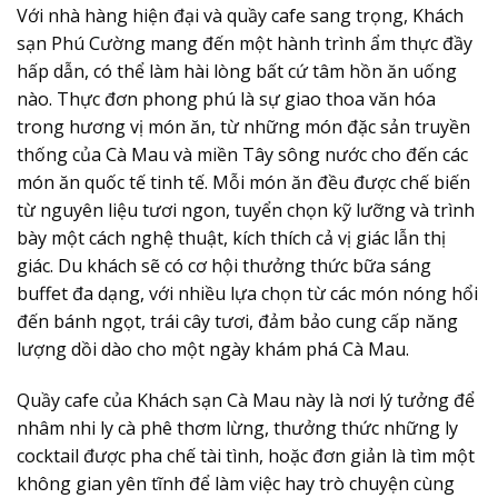
Với nhà hàng hiện đại và quầy cafe sang trọng, Khách
sạn Phú Cường mang đến một hành trình ẩm thực đầy
hấp dẫn, có thể làm hài lòng bất cứ tâm hồn ăn uống
nào. Thực đơn phong phú là sự giao thoa văn hóa
trong hương vị món ăn, từ những món đặc sản truyền
thống của Cà Mau và miền Tây sông nước cho đến các
món ăn quốc tế tinh tế. Mỗi món ăn đều được chế biến
từ nguyên liệu tươi ngon, tuyển chọn kỹ lưỡng và trình
bày một cách nghệ thuật, kích thích cả vị giác lẫn thị
giác. Du khách sẽ có cơ hội thưởng thức bữa sáng
buffet đa dạng, với nhiều lựa chọn từ các món nóng hổi
đến bánh ngọt, trái cây tươi, đảm bảo cung cấp năng
lượng dồi dào cho một ngày khám phá Cà Mau.
Quầy cafe của Khách sạn Cà Mau này là nơi lý tưởng để
nhâm nhi ly cà phê thơm lừng, thưởng thức những ly
cocktail được pha chế tài tình, hoặc đơn giản là tìm một
không gian yên tĩnh để làm việc hay trò chuyện cùng