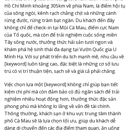
Hồ Chí Minh khoảng 305km về phía Nam, là điểm hội tụ
của sông ngòi, kênh rạch chằng chịt và những cánh
rừng đước, rừng tràm bạt ngàn. Du khách đến đây
không chỉ để check-in tại Mũi Cà Mau, điểm cực Nam
của Tổ quốc, mà còn để trải nghiệm cuộc sống miền
Tây sông nước, thưởng thức hải sản tươi ngon và
khám phá hệ sinh thái đa dạng tại Vườn Quốc gia U
Minh Hạ. Với sự phát triển du lịch mạnh mẽ, nhu cầu về
[keyword] luôn tăng cao, đặc biệt là những cơ sở lưu
trú có vị trí thuận tiện, sạch sẽ và giá cả phải chăng.
Việc chọn lựa một [keyword] không chỉ giúp bạn tiết
kiệm chi phí mà còn đảm bảo có đủ ngân sách để trải
nghiệm nhiều hoạt động hơn, thưởng thức đặc sản
phong phú mà không lo lắng về vấn đề tài chính.
Thông thường, khách sạn ở khu vực trung tâm thành
phố Cà Mau sẽ là lựa chọn tối ưu, giúp du khách dễ
dàng di chuyển đến các địa điểm tham quan, ăn uống