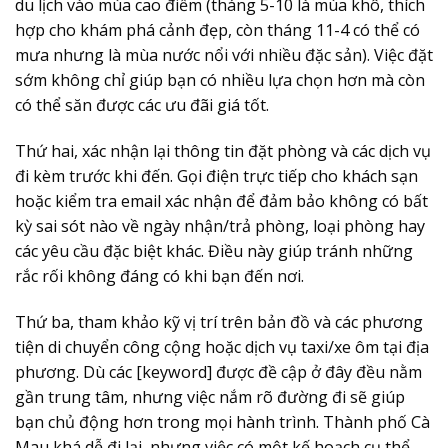
du lịch vào mùa cao điểm (tháng 5-10 là mùa khô, thích
hợp cho khám phá cảnh đẹp, còn tháng 11-4 có thể có
mưa nhưng là mùa nước nổi với nhiều đặc sản). Việc đặt
sớm không chỉ giúp bạn có nhiều lựa chọn hơn mà còn
có thể săn được các ưu đãi giá tốt.
Thứ hai,
xác nhận lại thông tin đặt phòng
và các dịch vụ
đi kèm trước khi đến. Gọi điện trực tiếp cho khách sạn
hoặc kiểm tra email xác nhận để đảm bảo không có bất
kỳ sai sót nào về ngày nhận/trả phòng, loại phòng hay
các yêu cầu đặc biệt khác. Điều này giúp tránh những
rắc rối không đáng có khi bạn đến nơi.
Thứ ba,
tham khảo kỹ vị trí trên bản đồ
và các phương
tiện di chuyển công cộng hoặc dịch vụ taxi/xe ôm tại địa
phương. Dù các [keyword] được đề cập ở đây đều nằm
gần trung tâm, nhưng việc nắm rõ đường đi sẽ giúp
bạn chủ động hơn trong mọi hành trình. Thành phố Cà
Mau khá dễ đi lại, nhưng việc có một kế hoạch cụ thể