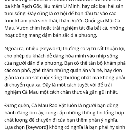
ba khía Rạch Gốc, lẩu mắm U Minh, hay các loại hải sản
tươi sống. Đây cũng là cơ hội để bạn đầu tư vào các
tour khám phá sinh thái, thăm Vườn Quốc gia Mũi Cà
Mau, Vườn chim hoặc trải nghiệm tát đìa bắt cá, những
hoạt động mang đậm bản sắc địa phương.
Ngoài ra, nhiều [keyword] thường có vị trí rất thuận lợi,
cho phép du khách dễ dàng hòa mình vào nhịp sống
của người dân địa phương. Bạn có thể tản bộ khám phá
các con phố, ghé thăm những quán ăn vỉa hè, hay đơn
giản là quan sát cuộc sống thường nhật mà không phải
di chuyển quá xa. Đây là một cách tuyệt vời để trải
nghiệm Cà Mau một cách chân thực và gần gũi nhất.
Đừng quên, Cà Mau Rao Vặt luôn là người bạn đồng
hành đáng tin cậy, cung cấp những thông tin tổng hợp
chất lượng để chuyến đi của bạn thêm phần ý nghĩa.
Lựa chọn [keyword] không có nghĩa là bạn phải hy sinh