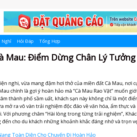
 Nghỉ
Hỏi Đáp
Tổng Hợp
à Mau: Điểm Dừng Chân Lý Tưởng
tiện nghi, vừa mang đậm hơi thở của miền đất Cà Mau, nơi c
au chính là gợi ý hoàn hảo mà “Cà Mau Rao Vặt” muốn giớ
 tâm thành phố sầm uất, khách sạn này không chỉ là một đi
a mở ra vô vàn trải nghiệm độc đáo về văn hóa, ẩm thực và
i. Với phương châm “Hài lòng trong từng trải nghiệm”, Khá
đến cho du khách những khoảnh khắc đáng nhớ và trọn vẹ
Nang Toàn Diện Cho Chuyến Đi Hoàn Hảo