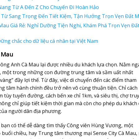
Nang Từ A Đến Z Cho Chuyến Đi Hoàn Hảo
Từ Sang Trọng Đến Tiết Kiệm, Tận Hưởng Trọn Vẹn Đất M
au Giá Rẻ: Nghỉ Dưỡng Tiện Nghi, Khám Phá Trọn Vẹn Đấ
ững chắc cho dữ liệu cá nhân tại Việt Nam
à Mau
ông Anh Cà Mau lại được nhiều du khách lựa chọn. Nằm ng
 một trong những con đường trung tâm và sầm uất nhất
vàng” đầy lợi thế. Từ đây, việc di chuyển đến các điểm tham
ng tâm hành chính đều trở nên vô cùng thuận tiện. Chỉ cách
tùy tuyến đường, cách bến xe chỉ 1km, và siêu thị, chợ tru
hông chỉ giúp tiết kiệm thời gian mà còn cho phép du khách
của người dân địa phương.
bạn có thể dễ dàng tìm thấy Công viên Hùng Vương, một
 buổi chiều, hay Trung tâm thương mại Sense City Cà Mau, 