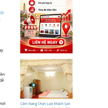
ũi
t
ay
yền
 dễ
nơi
Cẩm Nang Chọn Lựa Khách Sạn