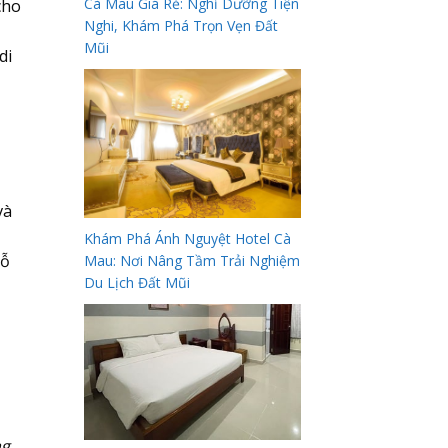
Cà Mau Giá Rẻ: Nghỉ Dưỡng Tiện
cho
Nghi, Khám Phá Trọn Vẹn Đất
Mũi
di
và
Khám Phá Ánh Nguyệt Hotel Cà
gỗ
Mau: Nơi Nâng Tầm Trải Nghiệm
Du Lịch Đất Mũi
ng