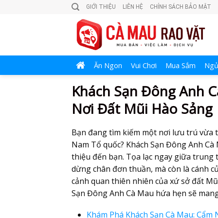
Skip
GIỚI THIỆU
LIÊN HỆ
CHÍNH SÁCH BẢO MẬT
to
content
Ăn Ngon
Vui Chơi
Mua Sắm
Ngủ
Khách Sạn Đông Anh C
Nơi Đất Mũi Hào Sảng
Bạn đang tìm kiếm một nơi lưu trú vừa 
Nam Tổ quốc? Khách Sạn Đông Anh Cà M
thiệu đến bạn. Tọa lạc ngay giữa trung
dừng chân đơn thuần, mà còn là cánh cử
cảnh quan thiên nhiên của xứ sở đất Mũ
Sạn Đông Anh Cà Mau hứa hẹn sẽ mang 
Khám Phá Khách Sạn Cà Mau: Cẩm 