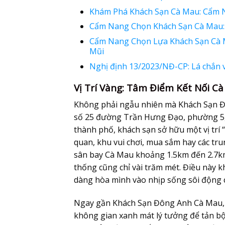
Khám Phá Khách Sạn Cà Mau: Cẩm 
Cẩm Nang Chọn Khách Sạn Cà Mau: 
Cẩm Nang Chọn Lựa Khách Sạn Cà M
Mũi
Nghị định 13/2023/NĐ-CP: Lá chắn v
Vị Trí Vàng: Tâm Điểm Kết Nối C
Không phải ngẫu nhiên mà Khách Sạn Đ
số 25 đường Trần Hưng Đạo, phường 5,
thành phố, khách sạn sở hữu một vị trí “
quan, khu vui chơi, mua sắm hay các tru
sân bay Cà Mau khoảng 1.5km đến 2.7km 
thống cũng chỉ vài trăm mét. Điều này k
dàng hòa mình vào nhịp sống sôi động 
Ngay gần Khách Sạn Đông Anh Cà Mau, 
không gian xanh mát lý tưởng để tản bộ