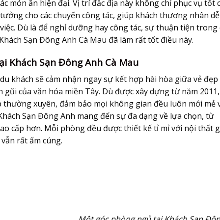
 món ăn hiện đại. Vị trí đắc địa này không chỉ phục vụ tốt 
ý tưởng cho các chuyến công tác, giúp khách thương nhân dễ
 việc. Dù là để nghỉ dưỡng hay công tác, sự thuận tiện trong 
à Khách Sạn Đông Anh Cà Mau đã làm rất tốt điều này.
Tại Khách Sạn Đông Anh Cà Mau
u khách sẽ cảm nhận ngay sự kết hợp hài hòa giữa vẻ đẹp
ần gũi của văn hóa miền Tây. Dù được xây dựng từ năm 2011,
ấp thường xuyên, đảm bảo mọi không gian đều luôn mới mẻ 
 Khách Sạn Đông Anh mang đến sự đa dạng về lựa chọn, từ
o cấp hơn. Mỗi phòng đều được thiết kế tỉ mỉ với nội thất 
 vẫn rất ấm cúng.
Một góc phòng ngủ tại Khách Sạn Đô