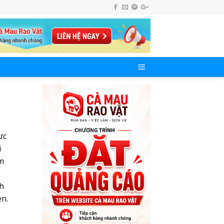
ực
i
ểm
ch
n.