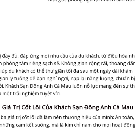
ị đầy đủ, đáp ứng mọi nhu cầu của du khách, từ điều hòa nh
n phòng tắm riêng sạch sẽ. Không gian rộng rãi, thoáng đã
 giúp du khách có thể thư giãn tối đa sau một ngày dài khám
ian lý tưởng để bạn nghỉ ngơi, nạp lại năng lượng, chuẩn bị
i. Khách Sạn Đông Anh Cà Mau luôn nỗ lực mang đến sự th
à một trải nghiệm tuyệt vời.
a Giá Trị Cốt Lõi Của Khách Sạn Đông Anh Cà Mau
 giá trị cốt lõi đã làm nên thương hiệu của mình: An toàn,
à những cam kết suông, mà là kim chỉ nam cho mọi hoạt động