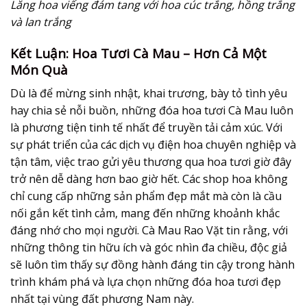
Lẵng hoa viếng đám tang với hoa cúc trắng, hồng trắng
và lan trắng
Kết Luận: Hoa Tươi Cà Mau – Hơn Cả Một
Món Quà
Dù là để mừng sinh nhật, khai trương, bày tỏ tình yêu
hay chia sẻ nỗi buồn, những đóa
hoa tươi Cà Mau
luôn
là phương tiện tinh tế nhất để truyền tải cảm xúc. Với
sự phát triển của các dịch vụ điện hoa chuyên nghiệp và
tận tâm, việc trao gửi yêu thương qua hoa tươi giờ đây
trở nên dễ dàng hơn bao giờ hết. Các shop hoa không
chỉ cung cấp những sản phẩm đẹp mắt mà còn là cầu
nối gắn kết tình cảm, mang đến những khoảnh khắc
đáng nhớ cho mọi người. Cà Mau Rao Vặt tin rằng, với
những thông tin hữu ích và góc nhìn đa chiều, độc giả
sẽ luôn tìm thấy sự đồng hành đáng tin cậy trong hành
trình khám phá và lựa chọn những đóa hoa tươi đẹp
nhất tại vùng đất phương Nam này.