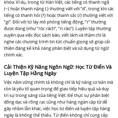
khóa. Ví dụ, trong từ Hán Việt, các tiếng có thanh ngã
(~) hoặc thanh nặng (.) thường viết với “d”, trong khi các
tiếng có thanh hỏi (?) hoặc thanh sắc (/) thường viết với
“gi”. Đối với từ láy mô phỏng tiếng động, “r” thường
được dùng (như “róc rách”, “rì rào”). Luyện tập thường
xuyên qua việc đọc sách báo, viết lách và thậm chí là
nghe các chương trình tin tức chuẩn giọng sẽ giúp cải
thiện đáng kể khả năng phân biệt và sử dụng từ ngữ
chính xác.
Cải Thiện Kỹ Năng Ngôn Ngữ: Học Từ Điển Và
Luyện Tập Hằng Ngày
Việc nắm vững chính tả không chỉ là kỹ năng cơ bản mà
còn là yếu tố quan trọng để giao tiếp hiệu quả và duy
trì sự trong sáng của tiếng Việt. Để thực sự
phân biệt
dõng dạc và rõng rạc
cũng như hàng ngàn cặp từ dễ
gây nhầm lẫn khác, việc học từ điển và luyện tập hàng
ngày là không thể thiếu. Từ điển không chỉ cung cấp