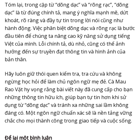
Tóm lại, trong cặp từ “dõng dạc” và “rõng rạc”, “dõng
dạc” là từ đúng chính tả, mang ý nghĩa mạnh mẽ, dứt
khoát, rõ ràng và đầy tự tin trong lời nói cũng như
hành động. Việc
phân biệt dõng dạc và rõng rạc
là bước
đầu tiên để chúng ta nâng cao kỹ năng sử dụng tiếng
Việt của mình. Lỗi chính tả, dù nhỏ, cũng có thể ảnh
hưởng đến sự truyền đạt thông tin và hình ảnh của
bản thân.
Hãy luôn giữ thói quen kiểm tra, tra cứu và không
ngừng học hỏi để làm chủ ngôn ngữ mẹ đẻ. Cà Mau
Rao Vặt hy vọng rằng bài viết này đã cung cấp cho bạn
những thông tin hữu ích, giúp bạn tự tin hơn khi sử
dụng từ “dõng dạc” và tránh xa những sai lầm không
đáng có. Một ngôn ngữ chuẩn xác sẽ là nền tảng vững
chắc cho mọi thành công trong giao tiếp và cuộc sống.
Để lại một bình luận