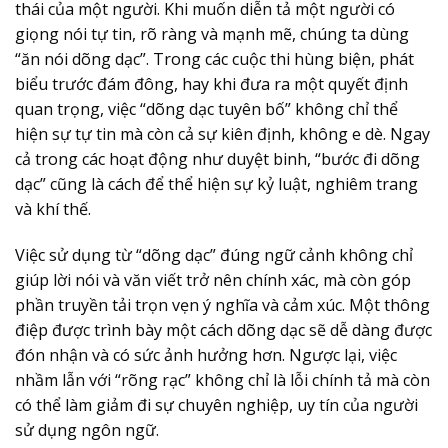
thái của một người. Khi muốn diễn tả một người có
giọng nói tự tin, rõ ràng và mạnh mẽ, chúng ta dùng
“ăn nói dõng dạc”. Trong các cuộc thi hùng biện, phát
biểu trước đám đông, hay khi đưa ra một quyết định
quan trọng, việc “dõng dạc tuyên bố” không chỉ thể
hiện sự tự tin mà còn cả sự kiên định, không e dè. Ngay
cả trong các hoạt động như duyệt binh, “bước đi dõng
dạc” cũng là cách để thể hiện sự kỷ luật, nghiêm trang
và khí thế.
Việc sử dụng từ “dõng dạc” đúng ngữ cảnh không chỉ
giúp lời nói và văn viết trở nên chính xác, mà còn góp
phần truyền tải trọn vẹn ý nghĩa và cảm xúc. Một thông
điệp được trình bày một cách
dõng dạc
sẽ dễ dàng được
đón nhận và có sức ảnh hưởng hơn. Ngược lại, việc
nhầm lẫn với “rõng rạc” không chỉ là lỗi chính tả mà còn
có thể làm giảm đi sự chuyên nghiệp, uy tín của người
sử dụng ngôn ngữ.