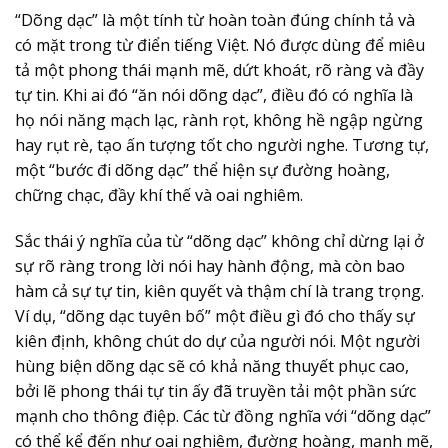
“Dõng dạc” là một tính từ hoàn toàn đúng chính tả và
có mặt trong từ điển tiếng Việt. Nó được dùng để miêu
tả một phong thái mạnh mẽ, dứt khoát, rõ ràng và đầy
tự tin. Khi ai đó “ăn nói dõng dạc”, điều đó có nghĩa là
họ nói năng mạch lạc, rành rọt, không hề ngập ngừng
hay rụt rè, tạo ấn tượng tốt cho người nghe. Tương tự,
một “bước đi dõng dạc” thể hiện sự đường hoàng,
chững chạc, đầy khí thế và oai nghiêm.
Sắc thái ý nghĩa của từ “dõng dạc” không chỉ dừng lại ở
sự rõ ràng trong lời nói hay hành động, mà còn bao
hàm cả sự tự tin, kiên quyết và thậm chí là trang trọng.
Ví dụ, “dõng dạc tuyên bố” một điều gì đó cho thấy sự
kiên định, không chút do dự của người nói. Một người
hùng biện
dõng dạc
sẽ có khả năng thuyết phục cao,
bởi lẽ phong thái tự tin ấy đã truyền tải một phần sức
mạnh cho thông điệp. Các từ đồng nghĩa với “dõng dạc”
có thể kể đến như oai nghiêm, đường hoàng, mạnh mẽ,