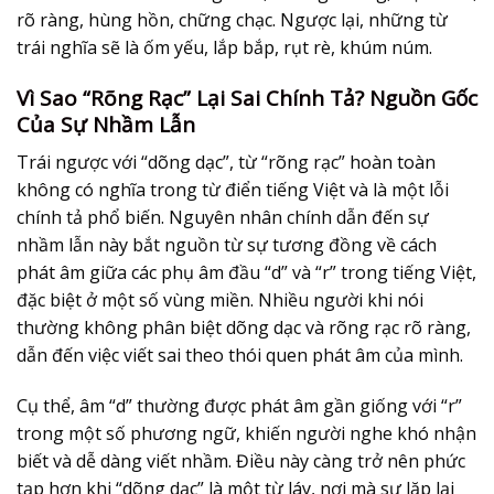
rõ ràng, hùng hồn, chững chạc. Ngược lại, những từ
trái nghĩa sẽ là ốm yếu, lắp bắp, rụt rè, khúm núm.
Vì Sao “Rõng Rạc” Lại Sai Chính Tả? Nguồn Gốc
Của Sự Nhầm Lẫn
Trái ngược với “dõng dạc”, từ “rõng rạc” hoàn toàn
không có nghĩa trong từ điển tiếng Việt và là một lỗi
chính tả phổ biến. Nguyên nhân chính dẫn đến sự
nhầm lẫn này bắt nguồn từ sự tương đồng về cách
phát âm giữa các phụ âm đầu “d” và “r” trong tiếng Việt,
đặc biệt ở một số vùng miền. Nhiều người khi nói
thường không
phân biệt dõng dạc và rõng rạc
rõ ràng,
dẫn đến việc viết sai theo thói quen phát âm của mình.
Cụ thể, âm “d” thường được phát âm gần giống với “r”
trong một số phương ngữ, khiến người nghe khó nhận
biết và dễ dàng viết nhầm. Điều này càng trở nên phức
tạp hơn khi “dõng dạc” là một từ láy, nơi mà sự lặp lại