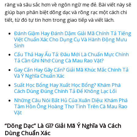
ràng và sâu sắc hơn về ngôn ngữ mẹ đẻ. Bài viết này sẽ
giúp bạn
phân biệt dõng dạc và rõng rạc
một cách chi
tiết, từ đó tự tin hơn trong giao tiếp và viết lách.
Đánh Giậm Hay Đánh Dậm: Giải Mã Chính Tả Tiếng
Việt Chuẩn Xác Cho Dụng Cụ Và Hành Động Mưu
Sinh
Cẩu Thả Hay Ẩu Tả: Đâu Mới Là Chuẩn Mực Chính
Tả Cần Ghi Nhớ Cùng Cà Mau Rao Vặt?
Gay Cấn Hay Gây Cấn? Giải Mã Khúc Mắc Chính Tả
Và Ý Nghĩa Chuẩn Xác
Suất Học Bổng Hay Xuất Học Bổng? Khám Phá
Cách Dùng Đúng Chính Tả Để Không Lạc Lối
Những Câu Nói Bất Hủ Của Xuân Diệu: Khám Phá
Tâm Hồn Ông Hoàng Thơ Tình Trên Cà Mau Rao
Vặt
“Dõng Dạc” Là Gì? Giải Mã Ý Nghĩa Và Cách
Dùng Chuẩn Xác