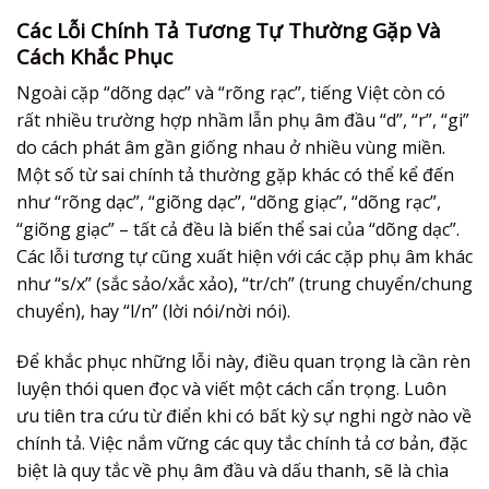
Các Lỗi Chính Tả Tương Tự Thường Gặp Và
Cách Khắc Phục
Ngoài cặp “dõng dạc” và “rõng rạc”, tiếng Việt còn có
rất nhiều trường hợp nhầm lẫn phụ âm đầu “d”, “r”, “gi”
do cách phát âm gần giống nhau ở nhiều vùng miền.
Một số từ sai chính tả thường gặp khác có thể kể đến
như “rõng dạc”, “giõng dạc”, “dõng giạc”, “dõng rạc”,
“giõng giạc” – tất cả đều là biến thể sai của “dõng dạc”.
Các lỗi tương tự cũng xuất hiện với các cặp phụ âm khác
như “s/x” (sắc sảo/xắc xảo), “tr/ch” (trung chuyển/chung
chuyển), hay “l/n” (lời nói/nời nói).
Để khắc phục những lỗi này, điều quan trọng là cần rèn
luyện thói quen đọc và viết một cách cẩn trọng. Luôn
ưu tiên tra cứu từ điển khi có bất kỳ sự nghi ngờ nào về
chính tả. Việc nắm vững các quy tắc chính tả cơ bản, đặc
biệt là quy tắc về phụ âm đầu và dấu thanh, sẽ là chìa