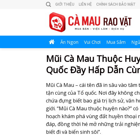
Skip
GIỚI THIỆU
LIÊN HỆ
CHÍNH SÁCH BẢO MẬT
to
content
Ăn Ngon
Vui Chơi
Mua Sắm
Ngủ
Mũi Cà Mau Thuộc Hu
Quốc Đầy Hấp Dẫn Cùn
Mũi Cà Mau – cái tên đã in sâu vào tâm
tận cùng của Tổ quốc. Nơi đây không ch
chứa đựng biết bao giá trị lịch sử, văn
giới. “Mũi Cà Mau thuộc huyện nào?” có l
hoạch khám phá vùng đất huyền thoại này
đáp, đồng thời hé mở những trải nghiệm
biết đi và biển sinh sôi”.