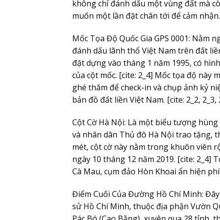
không chỉ đánh dấu một vùng đất mà còn
muốn một lần đặt chân tới để cảm nhận.
Mốc Tọa Độ Quốc Gia GPS 0001:
Nằm nga
đánh dấu lãnh thổ Việt Nam trên đất liề
đặt dựng vào tháng 1 năm 1995, có hình
của cột mốc. [cite: 2_4] Mốc tọa độ này
ghé thăm để check-in và chụp ảnh kỷ ni
bản đồ đất liền Việt Nam. [cite: 2_2, 2_3, 
Cột Cờ Hà Nội:
Là một biểu tượng hùng v
và nhân dân Thủ đô Hà Nội trao tặng, t
mét, cột cờ này nằm trong khuôn viên r
ngày 10 tháng 12 năm 2019. [cite: 2_4]
Cà Mau, cụm đảo Hòn Khoai ẩn hiện phía
Điểm Cuối Của Đường Hồ Chí Minh:
Đây 
sử Hồ Chí Minh, thuộc địa phận Vườn Q
Pác Bó (Cao Bằng), xuyên qua 28 tỉnh, t