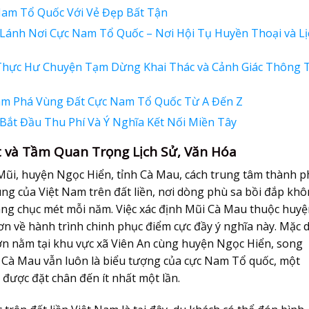
am Tổ Quốc Với Vẻ Đẹp Bất Tận
Lánh Nơi Cực Nam Tổ Quốc – Nơi Hội Tụ Huyền Thoại và Lị
Thực Hư Chuyện Tạm Dừng Khai Thác và Cảnh Giác Thông 
m Phá Vùng Đất Cực Nam Tổ Quốc Từ A Đến Z
 Bắt Đầu Thu Phí Và Ý Nghĩa Kết Nối Miền Tây
ệt và Tầm Quan Trọng Lịch Sử, Văn Hóa
 Mũi, huyện Ngọc Hiển, tỉnh Cà Mau, cách trung tâm thành 
ng của Việt Nam trên đất liền, nơi dòng phù sa bồi đắp kh
àng chục mét mỗi năm. Việc xác định Mũi Cà Mau thuộc huy
ơn về hành trình chinh phục điểm cực đầy ý nghĩa này. Mặc 
hơn nằm tại khu vực xã Viên An cùng huyện Ngọc Hiển, song
i Cà Mau vẫn luôn là biểu tượng của cực Nam Tổ quốc, một
ược đặt chân đến ít nhất một lần.