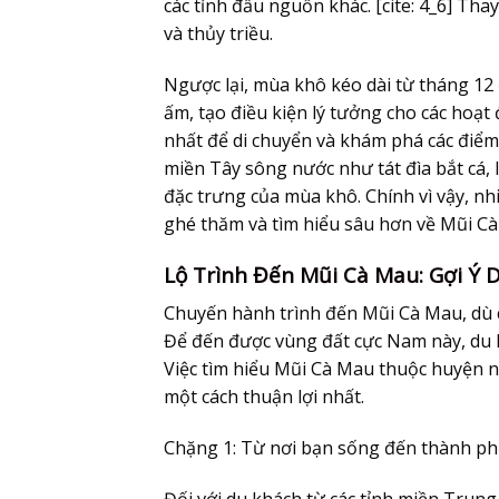
các tỉnh đầu nguồn khác. [cite: 4_6] Th
và thủy triều.
Ngược lại, mùa khô kéo dài từ tháng 12
ấm, tạo điều kiện lý tưởng cho các hoạt
nhất để di chuyển và khám phá các điểm
miền Tây sông nước như tát đìa bắt cá,
đặc trưng của mùa khô. Chính vì vậy, n
ghé thăm và tìm hiểu sâu hơn về Mũi Cà
Lộ Trình Đến Mũi Cà Mau: Gợi Ý 
Chuyến hành trình đến Mũi Cà Mau, dù c
Để đến được vùng đất cực Nam này, du 
Việc tìm hiểu Mũi Cà Mau thuộc huyện n
một cách thuận lợi nhất.
Chặng 1: Từ nơi bạn sống đến thành p
Đối với du khách từ các tỉnh miền Trun