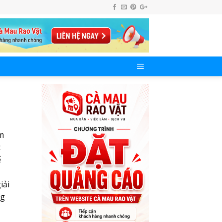
ểm
t
ế
iải
ng