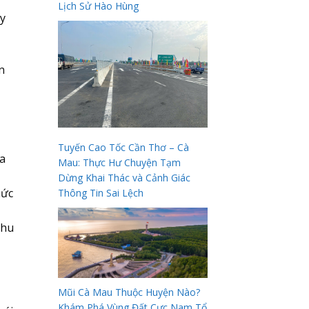
Lịch Sử Hào Hùng
y
n
Tuyến Cao Tốc Cần Thơ – Cà
ủa
Mau: Thực Hư Chuyện Tạm
Dừng Khai Thác và Cảnh Giác
hức
Thông Tin Sai Lệch
khu
Mũi Cà Mau Thuộc Huyện Nào?
Khám Phá Vùng Đất Cực Nam Tổ