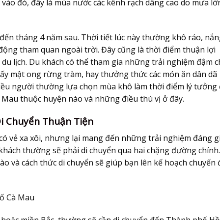
ay vào đó, đây là mùa nước các kênh rạch dâng cao do mưa lớ
 đến tháng 4 năm sau. Thời tiết lúc này thường khô ráo, nắ
 động tham quan ngoài trời. Đây cũng là thời điểm thuận lợi
 du lịch. Du khách có thể tham gia những trải nghiệm đậm c
 lấy mật ong rừng tràm, hay thưởng thức các món ăn dân dã
hiều người thường lựa chọn mùa khô làm thời điểm lý tưởng
 Mau thuộc huyện nào và những điều thú vị ở đây.
Di Chuyển Thuận Tiện
ó vẻ xa xôi, nhưng lại mang đến những trải nghiệm đáng gi
khách thường sẽ phải di chuyển qua hai chặng đường chính.
ào và cách thức di chuyển sẽ giúp bạn lên kế hoạch chuyến 
hố Cà Mau
g hoặc miền Bắc, thường sẽ cần di chuyển đến Thành phố Hồ