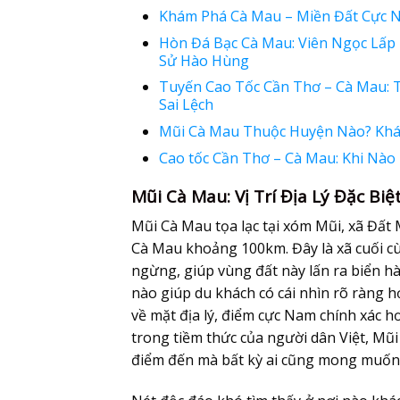
Khám Phá Cà Mau – Miền Đất Cực N
Hòn Đá Bạc Cà Mau: Viên Ngọc Lấp 
Sử Hào Hùng
Tuyến Cao Tốc Cần Thơ – Cà Mau: 
Sai Lệch
Mũi Cà Mau Thuộc Huyện Nào? Khá
Cao tốc Cần Thơ – Cà Mau: Khi Nào
Mũi Cà Mau: Vị Trí Địa Lý Đặc Bi
Mũi Cà Mau tọa lạc tại xóm Mũi, xã Đất
Cà Mau khoảng 100km. Đây là xã cuối cù
ngừng, giúp vùng đất này lấn ra biển h
nào giúp du khách có cái nhìn rõ ràng h
về mặt địa lý, điểm cực Nam chính xác 
trong tiềm thức của người dân Việt, Mũ
điểm đến mà bất kỳ ai cũng mong muốn đ