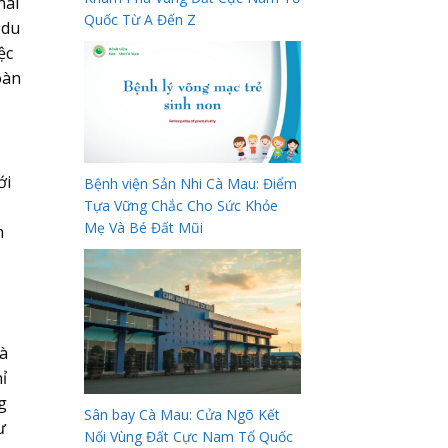
hái
Quốc Từ A Đến Z
 du
ệc
oàn
ới
Bệnh viện Sản Nhi Cà Mau: Điểm
Tựa Vững Chắc Cho Sức Khỏe
Mẹ Và Bé Đất Mũi
m
Cà
ỉ
g
Sân bay Cà Mau: Cửa Ngõ Kết
ư
Nối Vùng Đất Cực Nam Tổ Quốc