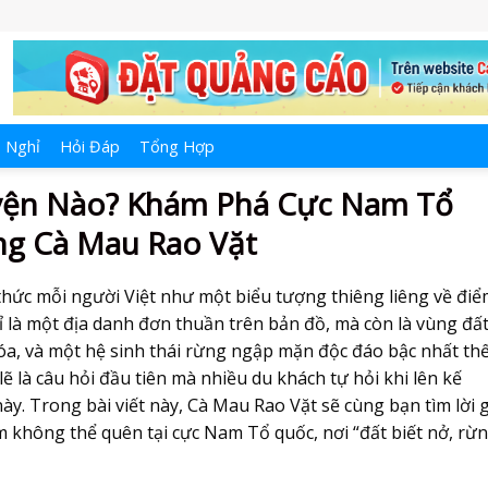
 Nghỉ
Hỏi Đáp
Tổng Hợp
yện Nào? Khám Phá Cực Nam Tổ
g Cà Mau Rao Vặt
 thức mỗi người Việt như một biểu tượng thiêng liêng về đi
ỉ là một địa danh đơn thuần trên bản đồ, mà còn là vùng đấ
 hóa, và một hệ sinh thái rừng ngập mặn độc đáo bậc nhất th
ẽ là câu hỏi đầu tiên mà nhiều du khách tự hỏi khi lên kế
. Trong bài viết này, Cà Mau Rao Vặt sẽ cùng bạn tìm lời g
 không thể quên tại cực Nam Tổ quốc, nơi “đất biết nở, rừ