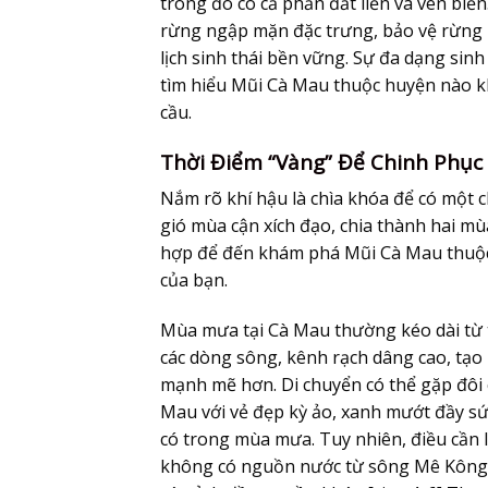
trong đó có cả phần đất liền và ven biển.
rừng ngập mặn đặc trưng, bảo vệ rừng 
lịch sinh thái bền vững. Sự đa dạng sinh 
tìm hiểu Mũi Cà Mau thuộc huyện nào kh
cầu.
Thời Điểm “Vàng” Để Chinh Phục
Nắm rõ khí hậu là chìa khóa để có một c
gió mùa cận xích đạo, chia thành hai mù
hợp để đến khám phá Mũi Cà Mau thuộc 
của bạn.
Mùa mưa tại Cà Mau thường kéo dài từ 
các dòng sông, kênh rạch dâng cao, t
mạnh mẽ hơn. Di chuyển có thể gặp đôi 
Mau với vẻ đẹp kỳ ảo, xanh mướt đầy sứ
có trong mùa mưa. Tuy nhiên, điều cần 
không có nguồn nước từ sông Mê Kông 