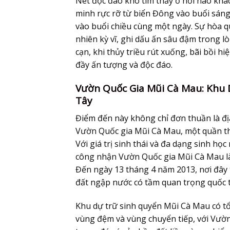
Nét độc đáo khó tìm thấy ở nơi nào khác 
minh rực rỡ từ biển Đông vào buổi sá
vào buổi chiều cùng một ngày. Sự hòa qu
nhiên kỳ vĩ, ghi dấu ấn sâu đậm trong 
cạn, khi thủy triều rút xuống, bãi bồi h
đầy ấn tượng và độc đáo.
Vườn Quốc Gia Mũi Cà Mau: Khu 
Tây
Điểm đến này không chỉ đơn thuần là đị
Vườn Quốc gia Mũi Cà Mau, một quần th
Với giá trị sinh thái và đa dạng sinh h
công nhận Vườn Quốc gia Mũi Cà Mau là
Đến ngày 13 tháng 4 năm 2013, nơi đây 
đất ngập nước có tầm quan trọng quốc tế
Khu dự trữ sinh quyển Mũi Cà Mau có tổn
vùng đệm và vùng chuyển tiếp, với Vườn