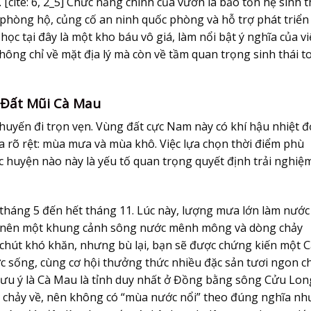
 [cite: 6, 2_5] Chức năng chính của vườn là bảo tồn hệ sinh t
phòng hộ, củng cố an ninh quốc phòng và hỗ trợ phát triển
học tại đây là một kho báu vô giá, làm nổi bật ý nghĩa của vi
ông chỉ về mặt địa lý mà còn về tầm quan trọng sinh thái t
 Đất Mũi Cà Mau
huyến đi trọn vẹn. Vùng đất cực Nam này có khí hậu nhiệt đ
a rõ rệt: mùa mưa và mùa khô. Việc lựa chọn thời điểm phù
huyện nào này là yếu tố quan trọng quyết định trải nghiệ
tháng 5 đến hết tháng 11. Lúc này, lượng mưa lớn làm nước
ạo nên một khung cảnh sông nước mênh mông và dòng chảy
chút khó khăn, nhưng bù lại, bạn sẽ được chứng kiến một 
c sống, cùng cơ hội thưởng thức nhiều đặc sản tươi ngon ch
lưu ý là Cà Mau là tỉnh duy nhất ở Đồng bằng sông Cửu Lon
chảy về, nên không có “mùa nước nổi” theo đúng nghĩa nh