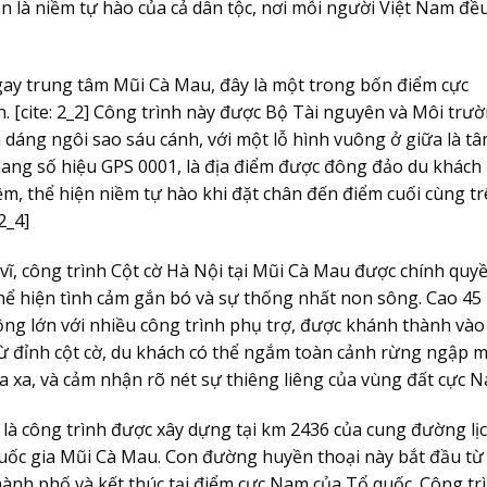
 là niềm tự hào của cả dân tộc, nơi mỗi người Việt Nam đề
y trung tâm Mũi Cà Mau, đây là một trong bốn điểm cực
n. [cite: 2_2] Công trình này được Bộ Tài nguyên và Môi trư
 dáng ngôi sao sáu cánh, với một lỗ hình vuông ở giữa là t
 mang số hiệu GPS 0001, là địa điểm được đông đảo du khách
ệm, thể hiện niềm tự hào khi đặt chân đến điểm cuối cùng t
2_4]
ĩ, công trình Cột cờ Hà Nội tại Mũi Cà Mau được chính quy
hể hiện tình cảm gắn bó và sự thống nhất non sông. Cao 45
ộng lớn với nhiều công trình phụ trợ, được khánh thành vào
 Từ đỉnh cột cờ, du khách có thể ngắm toàn cảnh rừng ngập 
 xa, và cảm nhận rõ nét sự thiêng liêng của vùng đất cực N
là công trình được xây dựng tại km 2436 của cung đường lị
uốc gia Mũi Cà Mau. Con đường huyền thoại này bắt đầu từ
hành phố và kết thúc tại điểm cực Nam của Tổ quốc. Công tr