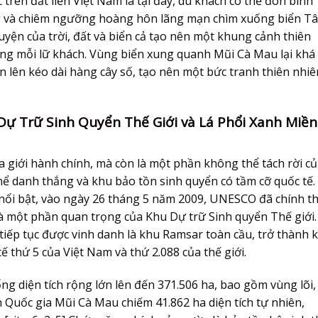
trên đất liền Việt Nam là tại đây, du khách có thể đón bình
ng và chiêm ngưỡng hoàng hôn lãng mạn chìm xuống biển Tâ
yện của trời, đất và biển cả tạo nên một khung cảnh thiên
lòng mỗi lữ khách. Vùng biển xung quanh Mũi Cà Mau lại khá
iện lên kéo dài hàng cây số, tạo nên một bức tranh thiên nhiê
Dự Trữ Sinh Quyển Thế Giới và Lá Phổi Xanh Miền
a giới hành chính, mà còn là một phần không thể tách rời c
ể danh thắng và khu bảo tồn sinh quyển có tầm cỡ quốc tế.
ọc nổi bật, vào ngày 26 tháng 5 năm 2009, UNESCO đã chính t
 một phần quan trọng của Khu Dự trữ Sinh quyển Thế giới.
tiếp tục được vinh danh là khu Ramsar toàn cầu, trở thành 
 thứ 5 của Việt Nam và thứ 2.088 của thế giới.
g diện tích rộng lớn lên đến 371.506 ha, bao gồm vùng lõi,
 Quốc gia Mũi Cà Mau chiếm 41.862 ha diện tích tự nhiên,