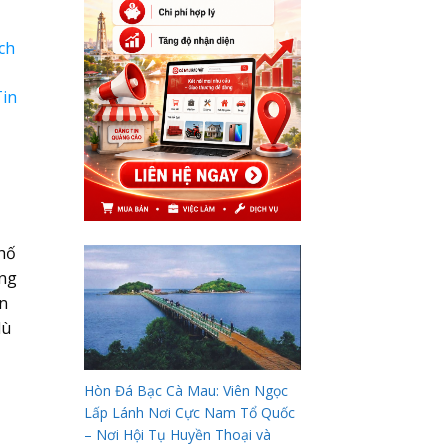
ch
Tin
phố
ông
ện
dù
Hòn Đá Bạc Cà Mau: Viên Ngọc
Lấp Lánh Nơi Cực Nam Tổ Quốc
– Nơi Hội Tụ Huyền Thoại và