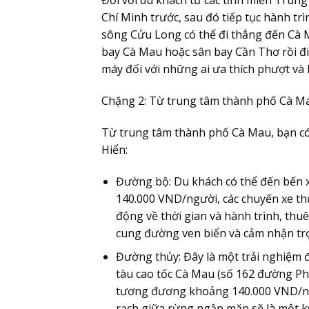
Chí Minh trước, sau đó tiếp tục hành tr
sông Cửu Long có thể đi thẳng đến Cà M
bay Cà Mau hoặc sân bay Cần Thơ rồi đi 
máy đối với những ai ưa thích phượt v
Chặng 2: Từ trung tâm thành phố Cà M
Từ trung tâm thành phố Cà Mau, bạn có
Hiển:
Đường bộ:
Du khách có thể đến bến x
140.000 VND/người, các chuyến xe t
động về thời gian và hành trình, thu
cung đường ven biển và cảm nhận tr
Đường thủy:
Đây là một trải nghiệm 
tàu cao tốc Cà Mau (số 162 đường Pha
tương đương khoảng 140.000 VND/ngườ
rạch giữa rừng ngập mặn sẽ là một kỷ