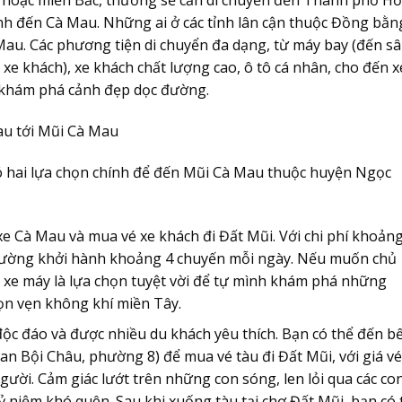
ình đến Cà Mau. Những ai ở các tỉnh lân cận thuộc Đồng bằn
au. Các phương tiện di chuyển đa dạng, từ máy bay (đến s
xe khách), xe khách chất lượng cao, ô tô cá nhân, cho đến x
à khám phá cảnh đẹp dọc đường.
au tới Mũi Cà Mau
 hai lựa chọn chính để đến Mũi Cà Mau thuộc huyện Ngọc
e Cà Mau và mua vé xe khách đi Đất Mũi. Với chi phí khoản
hường khởi hành khoảng 4 chuyến mỗi ngày. Nếu muốn chủ
ê xe máy là lựa chọn tuyệt vời để tự mình khám phá những
ọn vẹn không khí miền Tây.
độc đáo và được nhiều du khách yêu thích. Bạn có thể đến b
n Bội Châu, phường 8) để mua vé tàu đi Đất Mũi, với giá vé
i. Cảm giác lướt trên những con sóng, len lỏi qua các co
 niệm khó quên. Sau khi xuống tàu tại chợ Đất Mũi, bạn có 