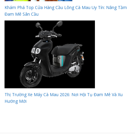
Khám Phá Top Cửa Hàng Cầu Lông Cà Mau Uy Tín: Nâng Tầm
Đam Mê Sân Cầu
Thị Trường Xe Máy Cà Mau 2026: Nơi Hội Tụ Đam Mê Và Xu
Hướng Mới