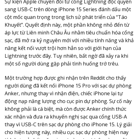
Sự kiện Apple chuyển đổi từ cổng Lightning độc quyền
sang USB-C trên dòng iPhone 15 Series đánh dấu một
cột mốc quan trọng trong lịch sử phát triển của “Táo
Khuyết”. Quyết định này, một phần không nhỏ đến từ
áp lực từ Liên minh Châu Âu nhằm tiêu chuẩn hóa cổng
sạc, đã mở ra kỷ nguyên mới với nhiều tính năng và khả
năng kết nối vượt trội hơn hẳn so với giới hạn của
Lightning trước đây. Tuy nhiên, bất ngờ đã xảy ra khi
một số người dùng gặp phải tình huống trớ trêu.
Một trường hợp được ghi nhận trên Reddit cho thấy
người dùng đã kết nối iPhone 15 Pro với sạc dự phòng
Anker, nhưng thay vì nhận điện, chiếc iPhone lại tự
động nạp năng lượng cho cục pin dự phòng. Sự cố này
không phải là cá biệt, mà còn được Anker chính thức
xác nhận và đưa ra khuyến nghị sạc qua cổng USB-A
thay vì USB-C trên sạc dự phòng cho iPhone 15. Lý giải
cho hiện tượng này, nhiều cục sạc dự phòng hiện nay