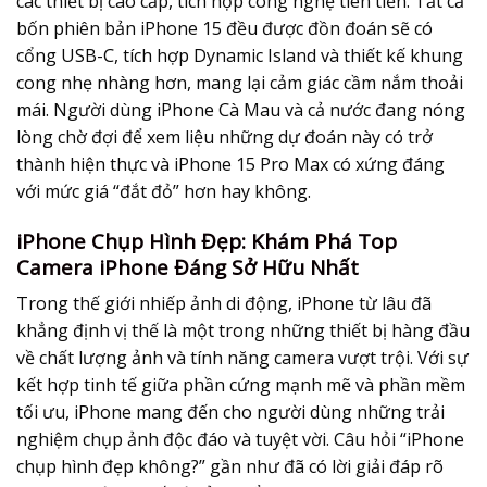
các thiết bị cao cấp, tích hợp công nghệ tiên tiến. Tất cả
bốn phiên bản iPhone 15 đều được đồn đoán sẽ có
cổng USB-C, tích hợp Dynamic Island và thiết kế khung
cong nhẹ nhàng hơn, mang lại cảm giác cầm nắm thoải
mái. Người dùng iPhone Cà Mau và cả nước đang nóng
lòng chờ đợi để xem liệu những dự đoán này có trở
thành hiện thực và iPhone 15 Pro Max có xứng đáng
với mức giá “đắt đỏ” hơn hay không.
iPhone Chụp Hình Đẹp: Khám Phá Top
Camera iPhone Đáng Sở Hữu Nhất
Trong thế giới nhiếp ảnh di động, iPhone từ lâu đã
khẳng định vị thế là một trong những thiết bị hàng đầu
về chất lượng ảnh và tính năng camera vượt trội. Với sự
kết hợp tinh tế giữa phần cứng mạnh mẽ và phần mềm
tối ưu, iPhone mang đến cho người dùng những trải
nghiệm chụp ảnh độc đáo và tuyệt vời. Câu hỏi “iPhone
chụp hình đẹp không?” gần như đã có lời giải đáp rõ