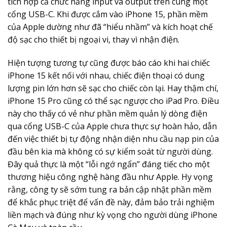
tích hợp cả chức năng input và output trên cùng một
cổng USB-C. Khi được cắm vào iPhone 15, phần mềm
của Apple dường như đã “hiểu nhầm” và kích hoạt chế
độ sạc cho thiết bị ngoại vi, thay vì nhận điện.
Hiện tượng tương tự cũng được báo cáo khi hai chiếc
iPhone 15 kết nối với nhau, chiếc điện thoại có dung
lượng pin lớn hơn sẽ sạc cho chiếc còn lại. Hay thậm chí,
iPhone 15 Pro cũng có thể sạc ngược cho iPad Pro. Điều
này cho thấy có vẻ như phần mềm quản lý dòng điện
qua cổng USB-C của Apple chưa thực sự hoàn hảo, dẫn
đến việc thiết bị tự động nhận diện nhu cầu nạp pin của
đầu bên kia mà không có sự kiểm soát từ người dùng.
Đây quả thực là một “lỗi ngớ ngẩn” đáng tiếc cho một
thương hiệu công nghệ hàng đầu như Apple. Hy vọng
rằng, công ty sẽ sớm tung ra bản cập nhật phần mềm
để khắc phục triệt để vấn đề này, đảm bảo trải nghiệm
liền mạch và đúng như kỳ vọng cho người dùng iPhone