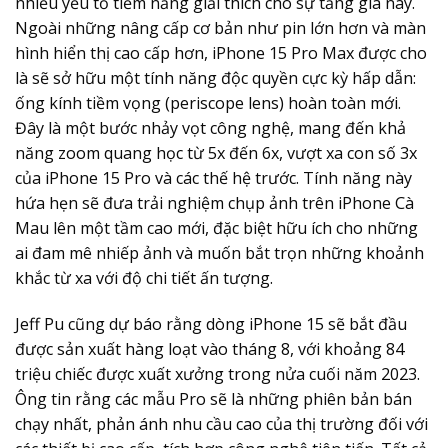
nhiều yếu tố tiềm năng giải thích cho sự tăng giá này.
Ngoài những nâng cấp cơ bản như pin lớn hơn và màn
hình hiển thị cao cấp hơn, iPhone 15 Pro Max được cho
là sẽ sở hữu một tính năng độc quyền cực kỳ hấp dẫn:
ống kính tiềm vọng (periscope lens) hoàn toàn mới.
Đây là một bước nhảy vọt công nghệ, mang đến khả
năng zoom quang học từ 5x đến 6x, vượt xa con số 3x
của iPhone 15 Pro và các thế hệ trước. Tính năng này
hứa hẹn sẽ đưa trải nghiệm chụp ảnh trên iPhone Cà
Mau lên một tầm cao mới, đặc biệt hữu ích cho những
ai đam mê nhiếp ảnh và muốn bắt trọn những khoảnh
khắc từ xa với độ chi tiết ấn tượng.
Jeff Pu cũng dự báo rằng dòng iPhone 15 sẽ bắt đầu
được sản xuất hàng loạt vào tháng 8, với khoảng 84
triệu chiếc được xuất xưởng trong nửa cuối năm 2023.
Ông tin rằng các mẫu Pro sẽ là những phiên bản bán
chạy nhất, phản ánh nhu cầu cao của thị trường đối với