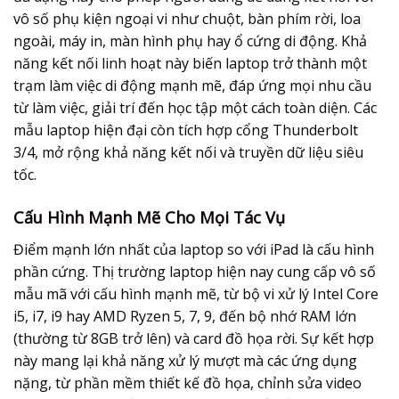
vô số phụ kiện ngoại vi như chuột, bàn phím rời, loa
ngoài, máy in, màn hình phụ hay ổ cứng di động. Khả
năng kết nối linh hoạt này biến laptop trở thành một
trạm làm việc di động mạnh mẽ, đáp ứng mọi nhu cầu
từ làm việc, giải trí đến học tập một cách toàn diện. Các
mẫu laptop hiện đại còn tích hợp cổng Thunderbolt
3/4, mở rộng khả năng kết nối và truyền dữ liệu siêu
tốc.
Cấu Hình Mạnh Mẽ Cho Mọi Tác Vụ
Điểm mạnh lớn nhất của laptop so với iPad là cấu hình
phần cứng. Thị trường laptop hiện nay cung cấp vô số
mẫu mã với cấu hình mạnh mẽ, từ bộ vi xử lý Intel Core
i5, i7, i9 hay AMD Ryzen 5, 7, 9, đến bộ nhớ RAM lớn
(thường từ 8GB trở lên) và card đồ họa rời. Sự kết hợp
này mang lại khả năng xử lý mượt mà các ứng dụng
nặng, từ phần mềm thiết kế đồ họa, chỉnh sửa video