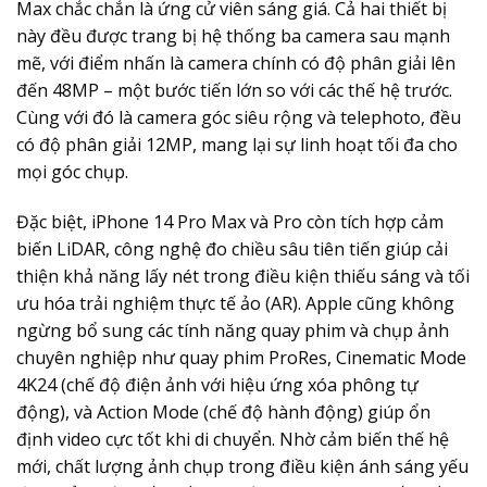
Max chắc chắn là ứng cử viên sáng giá. Cả hai thiết bị
này đều được trang bị hệ thống ba camera sau mạnh
mẽ, với điểm nhấn là camera chính có độ phân giải lên
đến 48MP – một bước tiến lớn so với các thế hệ trước.
Cùng với đó là camera góc siêu rộng và telephoto, đều
có độ phân giải 12MP, mang lại sự linh hoạt tối đa cho
mọi góc chụp.
Đặc biệt, iPhone 14 Pro Max và Pro còn tích hợp cảm
biến LiDAR, công nghệ đo chiều sâu tiên tiến giúp cải
thiện khả năng lấy nét trong điều kiện thiếu sáng và tối
ưu hóa trải nghiệm thực tế ảo (AR). Apple cũng không
ngừng bổ sung các tính năng quay phim và chụp ảnh
chuyên nghiệp như quay phim ProRes, Cinematic Mode
4K24 (chế độ điện ảnh với hiệu ứng xóa phông tự
động), và Action Mode (chế độ hành động) giúp ổn
định video cực tốt khi di chuyển. Nhờ cảm biến thế hệ
mới, chất lượng ảnh chụp trong điều kiện ánh sáng yếu