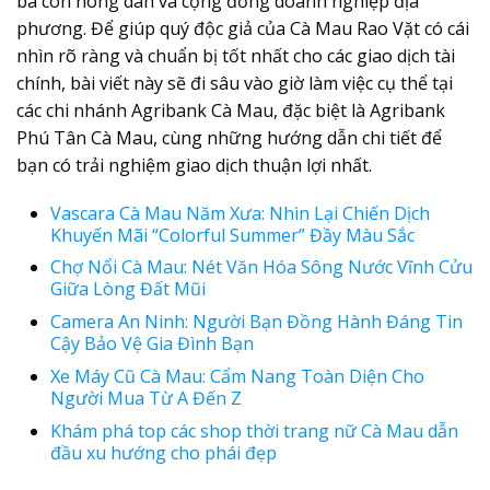
bà con nông dân và cộng đồng doanh nghiệp địa
phương. Để giúp quý độc giả của Cà Mau Rao Vặt có cái
nhìn rõ ràng và chuẩn bị tốt nhất cho các giao dịch tài
chính, bài viết này sẽ đi sâu vào giờ làm việc cụ thể tại
các chi nhánh Agribank Cà Mau, đặc biệt là Agribank
Phú Tân Cà Mau, cùng những hướng dẫn chi tiết để
bạn có trải nghiệm giao dịch thuận lợi nhất.
Vascara Cà Mau Năm Xưa: Nhìn Lại Chiến Dịch
Khuyến Mãi “Colorful Summer” Đầy Màu Sắc
Chợ Nổi Cà Mau: Nét Văn Hóa Sông Nước Vĩnh Cửu
Giữa Lòng Đất Mũi
Camera An Ninh: Người Bạn Đồng Hành Đáng Tin
Cậy Bảo Vệ Gia Đình Bạn
Xe Máy Cũ Cà Mau: Cẩm Nang Toàn Diện Cho
Người Mua Từ A Đến Z
Khám phá top các shop thời trang nữ Cà Mau dẫn
đầu xu hướng cho phái đẹp