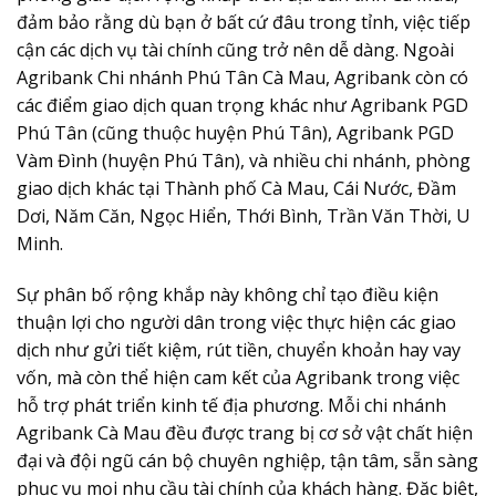
đảm bảo rằng dù bạn ở bất cứ đâu trong tỉnh, việc tiếp
cận các dịch vụ tài chính cũng trở nên dễ dàng. Ngoài
Agribank Chi nhánh Phú Tân Cà Mau, Agribank còn có
các điểm giao dịch quan trọng khác như Agribank PGD
Phú Tân (cũng thuộc huyện Phú Tân), Agribank PGD
Vàm Đình (huyện Phú Tân), và nhiều chi nhánh, phòng
giao dịch khác tại Thành phố Cà Mau, Cái Nước, Đầm
Dơi, Năm Căn, Ngọc Hiển, Thới Bình, Trần Văn Thời, U
Minh.
Sự phân bố rộng khắp này không chỉ tạo điều kiện
thuận lợi cho người dân trong việc thực hiện các giao
dịch như gửi tiết kiệm, rút tiền, chuyển khoản hay vay
vốn, mà còn thể hiện cam kết của Agribank trong việc
hỗ trợ phát triển kinh tế địa phương. Mỗi chi nhánh
Agribank Cà Mau đều được trang bị cơ sở vật chất hiện
đại và đội ngũ cán bộ chuyên nghiệp, tận tâm, sẵn sàng
phục vụ mọi nhu cầu tài chính của khách hàng. Đặc biệt,