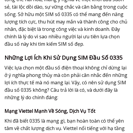
sẻ, tài lộc dồi dào, sự vững chắc và cân bằng trong cuộc
sống. Sở hữu một SIM số 0335 có thể mang đến năng
lượng tích cực, thu hút may mắn và thành công cho chủ
nhân, đặc biệt là trong công việc và kinh doanh. Đây
chính là lý do vì sao nhiều người lại ưu tiên lựa chọn
đầu số này khi tìm kiếm SIM số đẹp.
Những Lợi Ích Khi Sử Dụng SIM Đầu Số 0335
Việc lựa chọn một đầu số điện thoại không chỉ dừng lại
ở ý nghĩa phong thủy mà còn phải cân nhắc đến những
lợi ích thực tế mà nó mang lại. Vậy, có nên sử dụng SIM
đầu số 0335 không? Câu trả lời là có, và dưới đây là
những lý do chính đáng:
Mạng Viettel Mạnh Về Sóng, Dịch Vụ Tốt
Khi đã biết 0335 là mạng gì, bạn hoàn toàn có thể yên
tâm về chất lượng dịch vụ. Viettel nổi tiếng với hạ tầng