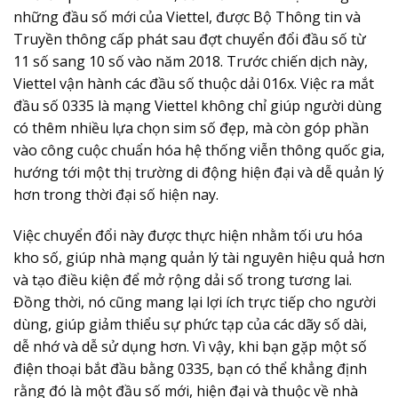
những đầu số mới của Viettel, được Bộ Thông tin và
Truyền thông cấp phát sau đợt chuyển đổi đầu số từ
11 số sang 10 số vào năm 2018. Trước chiến dịch này,
Viettel vận hành các đầu số thuộc dải 016x. Việc ra mắt
đầu số 0335 là mạng Viettel không chỉ giúp người dùng
có thêm nhiều lựa chọn sim số đẹp, mà còn góp phần
vào công cuộc chuẩn hóa hệ thống viễn thông quốc gia,
hướng tới một thị trường di động hiện đại và dễ quản lý
hơn trong thời đại số hiện nay.
Việc chuyển đổi này được thực hiện nhằm tối ưu hóa
kho số, giúp nhà mạng quản lý tài nguyên hiệu quả hơn
và tạo điều kiện để mở rộng dải số trong tương lai.
Đồng thời, nó cũng mang lại lợi ích trực tiếp cho người
dùng, giúp giảm thiểu sự phức tạp của các dãy số dài,
dễ nhớ và dễ sử dụng hơn. Vì vậy, khi bạn gặp một số
điện thoại bắt đầu bằng 0335, bạn có thể khẳng định
rằng đó là một đầu số mới, hiện đại và thuộc về nhà