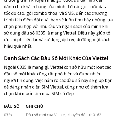
chương trình khuyến mãi, gói cước ưu đãi hấp dẫn
dành cho khách hàng của mình. Từ các gói cước data
tốc độ cao, gói combo thoại và SMS, đến các chương
trình tích điểm đổi quà, bạn sẽ luôn tìm thấy những lựa
chọn phù hợp với nhu cầu và ngân sách của mình khi
sử dụng đầu số 0335 là mạng Viettel. Điều này giúp tối
ưu chi phí liên lạc và sử dụng dịch vụ di động một cách
hiệu quả nhất.
Danh Sách Các Đầu Số Mới Khác Của Viettel
Ngoài 0335 là mạng gì, Viettel còn sở hữu một loạt các
đầu số mới khác cũng rất phổ biến và được nhiều
người tin dùng. Việc nắm rõ các đầu số này sẽ giúp bạn
dễ dàng nhận diện SIM Viettel, cũng như có thêm lựa
chọn khi muốn tìm mua SIM số đẹp.
ĐẦU SỐ
GHI CHÚ
032x
Đầu số mới của Viettel, chuyển đổi từ 0162