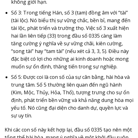
không giới hạn.
Số 3:
Trong tiếng Hán, số 3 (tam) đồng âm với “tài”
(tài lộc). Nó biểu thị sự vững chắc, bền bỉ, mang đến
tài lộc, phát triển và trường thọ. Việc số 3 xuất hiện
hai lần liên tiếp (33) trong đầu số 0335 càng làm
tăng cường ý nghĩa về sự vững chãi, kiên cường,
“song tài” hay “tam tài” (nếu xét cả 3, 3, 5). Điều này
đặc biệt có lợi cho những ai kinh doanh hoặc mong
muốn sự ổn định, thăng tiến trong sự nghiệp.
Số 5:
Được coi là con số của sự cân bằng, hài hòa và
trung tâm. Số 5 thường liên quan đến ngũ hành
(Kim, Mộc, Thủy, Hỏa, Thổ), tượng trưng cho sự ổn
định, phát triển bền vững và khả năng dung hòa mọi
yếu tố. Nó cũng đại diện cho danh dự, quyền lực và
sự uy tín.
Khi các con số này kết hợp lại, đầu số 0335 tạo nên một
tổng thể hài hòa, mang ý nghĩa về một khởi đầu suôn