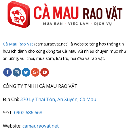
Cà Mau Rao Vặt
(camauraovat.net) là website tổng hợp thông tin
hữu ích dành cho cộng đồng tại Cà Mau với nhiều chuyên mục như
ăn uống, vui chơi, mua sắm, lưu trú, hỏi đáp và rao vặt.
CÔNG TY TNHH CÀ MAU RAO VẶT
Địa Chỉ:
370 Lý Thái Tôn, An Xuyên, Cà Mau
SĐT:
0902 686 668
Website:
camauraovat.net